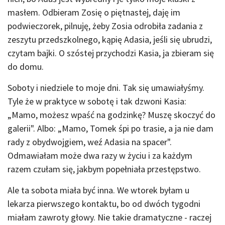
masłem. Odbieram Zosię o piętnastej, daję im
podwieczorek, pilnuję, żeby Zosia odrobiła zadania z
zeszytu przedszkolnego, kąpię Adasia, jeśli się ubrudzi,
czytam bajki. O szóstej przychodzi Kasia, ja zbieram się
do domu.
Soboty i niedziele to moje dni. Tak się umawiałyśmy.
Tyle że w praktyce w sobotę i tak dzwoni Kasia:
„Mamo, możesz wpaść na godzinkę? Muszę skoczyć do
galerii". Albo: „Mamo, Tomek śpi po trasie, a ja nie dam
rady z obydwojgiem, weź Adasia na spacer".
Odmawiałam może dwa razy w życiu i za każdym
razem czułam się, jakbym popełniała przestępstwo.
Ale ta sobota miała być inna. We wtorek byłam u
lekarza pierwszego kontaktu, bo od dwóch tygodni
miałam zawroty głowy. Nie takie dramatyczne - raczej