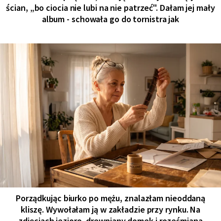
ścian, „bo ciocia nie lubi na nie patrzeć". Dałam jej mały
album - schowała go do tornistra jak
Porządkując biurko po mężu, znalazłam nieoddaną
kliszę. Wywołałam ją w zakładzie przy rynku. Na
zdjęciach jezioro, drewniany domek i roześmiana