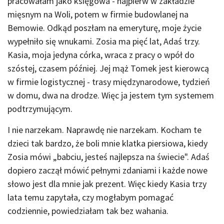
pracowałam jako księgowa - najpierw w zakładzie
mięsnym na Woli, potem w firmie budowlanej na
Bemowie. Odkąd poszłam na emeryturę, moje życie
wypełniło się wnukami. Zosia ma pięć lat, Adaś trzy.
Kasia, moja jedyna córka, wraca z pracy o wpół do
szóstej, czasem później. Jej mąż Tomek jest kierowcą
w firmie logistycznej - trasy międzynarodowe, tydzień
w domu, dwa na drodze. Więc ja jestem tym systemem
podtrzymującym.
I nie narzekam. Naprawdę nie narzekam. Kocham te
dzieci tak bardzo, że boli mnie klatka piersiowa, kiedy
Zosia mówi „babciu, jesteś najlepsza na świecie". Adaś
dopiero zaczął mówić pełnymi zdaniami i każde nowe
słowo jest dla mnie jak prezent. Więc kiedy Kasia trzy
lata temu zapytała, czy mogłabym pomagać
codziennie, powiedziałam tak bez wahania.