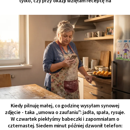
tylko, czy przy okazji wzięłam receptę na
Kiedy pilnuję małej, co godzinę wysyłam synowej
zdjęcie - taka „umowa o zaufaniu": jadła, spała, rysuje.
W czwartek piekłyśmy babeczki i zapomniałam o
czternastej. Siedem minut później dzwonił telefon: