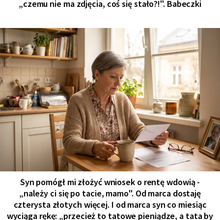
„czemu nie ma zdjęcia, coś się stało?!". Babeczki
Syn pomógł mi złożyć wniosek o rentę wdowią -
„należy ci się po tacie, mamo". Od marca dostaję
czterysta złotych więcej. I od marca syn co miesiąc
wyciąga rękę: „przecież to tatowe pieniądze, a tata by