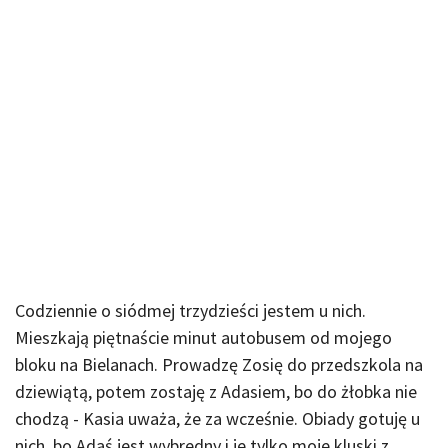
Codziennie o siódmej trzydzieści jestem u nich.
Mieszkają piętnaście minut autobusem od mojego
bloku na Bielanach. Prowadzę Zosię do przedszkola na
dziewiątą, potem zostaję z Adasiem, bo do żłobka nie
chodzą - Kasia uważa, że za wcześnie. Obiady gotuję u
nich, bo Adaś jest wybredny i je tylko moje kluski z