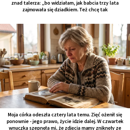
znad talerza: „bo widziałam, jak babcia trzy lata
zajmowała się dziadkiem. Też chcę tak
Moja córka odeszła cztery lata temu. Zięć ożenił się
ponownie - jego prawo, życie idzie dalej. W czwartek
wnuczka szepnęła mi, że zdjęcia mamy zniknęły ze