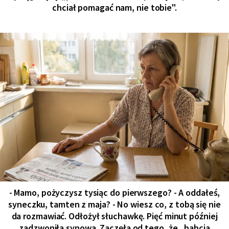
chciał pomagać nam, nie tobie".
- Mamo, pożyczysz tysiąc do pierwszego? - A oddałeś,
syneczku, tamten z maja? - No wiesz co, z tobą się nie
da rozmawiać. Odłożył słuchawkę. Pięć minut później
zadzwoniła synowa. Zaczęła od tego, że „babcia