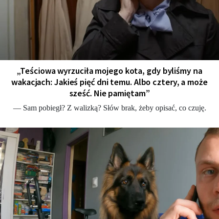
„Teściowa wyrzuciła mojego kota, gdy byliśmy na
wakacjach: Jakieś pięć dni temu. Albo cztery, a może
sześć. Nie pamiętam”
— Sam pobiegł? Z walizką? Słów brak, żeby opisać, co czuję.