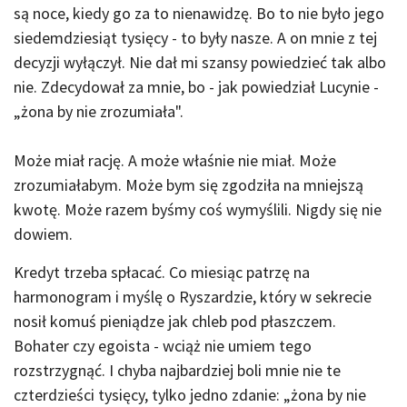
są noce, kiedy go za to nienawidzę. Bo to nie było jego
siedemdziesiąt tysięcy - to były nasze. A on mnie z tej
decyzji wyłączył. Nie dał mi szansy powiedzieć tak albo
nie. Zdecydował za mnie, bo - jak powiedział Lucynie -
„żona by nie zrozumiała".
Może miał rację. A może właśnie nie miał. Może
zrozumiałabym. Może bym się zgodziła na mniejszą
kwotę. Może razem byśmy coś wymyślili. Nigdy się nie
dowiem.
Kredyt trzeba spłacać. Co miesiąc patrzę na
harmonogram i myślę o Ryszardzie, który w sekrecie
nosił komuś pieniądze jak chleb pod płaszczem.
Bohater czy egoista - wciąż nie umiem tego
rozstrzygnąć. I chyba najbardziej boli mnie nie te
czterdzieści tysięcy, tylko jedno zdanie: „żona by nie