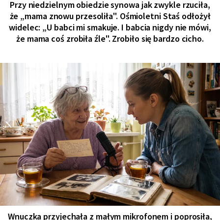
Przy niedzielnym obiedzie synowa jak zwykle rzuciła,
że „mama znowu przesoliła". Ośmioletni Staś odłożył
widelec: „U babci mi smakuje. I babcia nigdy nie mówi,
że mama coś zrobiła źle". Zrobiło się bardzo cicho.
Wnuczka przyjechała z małym mikrofonem i poprosiła,