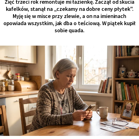
Zięć trzeci rok remontuje mi łazienkę. Zaczął od skucia
kafelków, stanął na „czekamy na dobre ceny płytek".
Myję się w misce przy zlewie, a on na imieninach
opowiada wszystkim, jak dba o teściową. W piątek kupił
sobie quada.