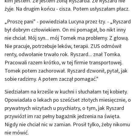
kim jestem. Że jestem żoną Ryszarda. Że Ryszard nie
żyje. Na drugim końcu - cisza. Potem usłyszałam płacz.
„Proszę pani" - powiedziała Lucyna przez łzy. - „Ryszard
był dobrym człowiekiem. On mi pomagał, bo nikt inny
nie chciał. Mój syn... mój Tomek ma problemy. Z głową.
Nie pracuje, potrzebuje leków, terapii. ZUS odmówił
renty, odwołanie trwało rok. Ryszard... znał Tomka.
Pracowali razem krótko, w tej firmie transportowej.
Tomek potem zachorował. Ryszard dzwonił, pytał, jak
sobie radzimy. A potem zaczął pomagać."
Siedziałam na krześle w kuchni i słuchałam tej kobiety.
Opowiadała o lekach po sześćset złotych miesięcznie, o
prywatnych wizytach u psychiatry, o tym, jak Ryszard
przywiózł im raz pełny bagażnik jedzenia na święta.
Nigdy nie chciał nic w zamian. Prosił tylko, żeby nikomu
nie mówić.