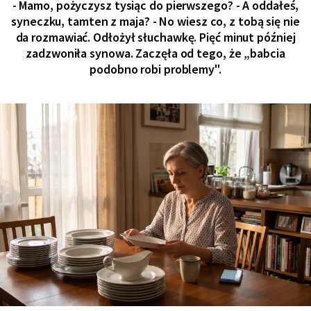
- Mamo, pożyczysz tysiąc do pierwszego? - A oddałeś,
syneczku, tamten z maja? - No wiesz co, z tobą się nie
da rozmawiać. Odłożył słuchawkę. Pięć minut później
zadzwoniła synowa. Zaczęła od tego, że „babcia
podobno robi problemy".