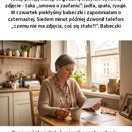
zdjęcie - taka „umowa o zaufaniu": jadła, spała, rysuje.
W czwartek piekłyśmy babeczki i zapomniałam o
czternastej. Siedem minut później dzwonił telefon:
„czemu nie ma zdjęcia, coś się stało?!". Babeczki