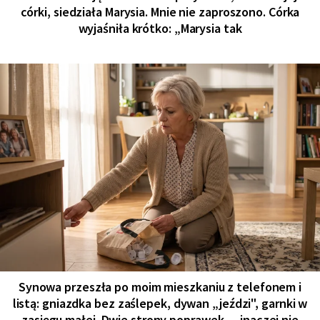
córki, siedziała Marysia. Mnie nie zaproszono. Córka
wyjaśniła krótko: „Marysia tak
Synowa przeszła po moim mieszkaniu z telefonem i
listą: gniazdka bez zaślepek, dywan „jeździ", garnki w
zasięgu małej. Dwie strony poprawek - „inaczej nie