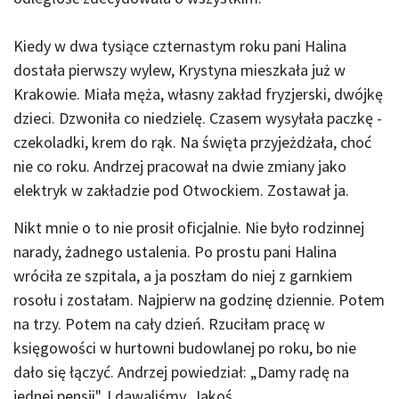
Kiedy w dwa tysiące czternastym roku pani Halina
dostała pierwszy wylew, Krystyna mieszkała już w
Krakowie. Miała męża, własny zakład fryzjerski, dwójkę
dzieci. Dzwoniła co niedzielę. Czasem wysyłała paczkę -
czekoladki, krem do rąk. Na święta przyjeżdżała, choć
nie co roku. Andrzej pracował na dwie zmiany jako
elektryk w zakładzie pod Otwockiem. Zostawał ja.
Nikt mnie o to nie prosił oficjalnie. Nie było rodzinnej
narady, żadnego ustalenia. Po prostu pani Halina
wróciła ze szpitala, a ja poszłam do niej z garnkiem
rosołu i zostałam. Najpierw na godzinę dziennie. Potem
na trzy. Potem na cały dzień. Rzuciłam pracę w
księgowości w hurtowni budowlanej po roku, bo nie
dało się łączyć. Andrzej powiedział: „Damy radę na
jednej pensji". I dawaliśmy. Jakoś.