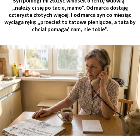
Syn pomógł mi złożyć wniosek o rentę wdowią -
„należy ci się po tacie, mamo". Od marca dostaję
czterysta złotych więcej. I od marca syn co miesiąc
wyciąga rękę: „przecież to tatowe pieniądze, a tata by
chciał pomagać nam, nie tobie".