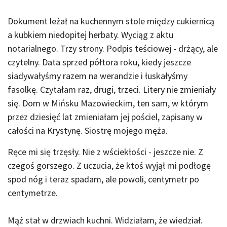
Dokument leżał na kuchennym stole między cukiernicą
a kubkiem niedopitej herbaty. Wyciąg z aktu
notarialnego. Trzy strony. Podpis teściowej - drżący, ale
czytelny. Data sprzed półtora roku, kiedy jeszcze
siadywałyśmy razem na werandzie i łuskałyśmy
fasolkę. Czytałam raz, drugi, trzeci. Litery nie zmieniały
się. Dom w Mińsku Mazowieckim, ten sam, w którym
przez dziesięć lat zmieniałam jej pościel, zapisany w
całości na Krystynę. Siostrę mojego męża.
Ręce mi się trzęsły. Nie z wściekłości - jeszcze nie. Z
czegoś gorszego. Z uczucia, że ktoś wyjął mi podłogę
spod nóg i teraz spadam, ale powoli, centymetr po
centymetrze.
Mąż stał w drzwiach kuchni. Widziałam, że wiedział.