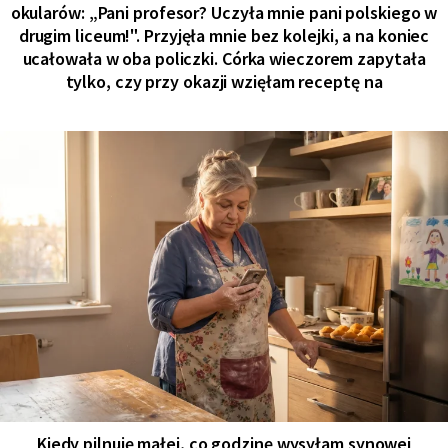
okularów: „Pani profesor? Uczyła mnie pani polskiego w
drugim liceum!". Przyjęła mnie bez kolejki, a na koniec
ucałowała w oba policzki. Córka wieczorem zapytała
tylko, czy przy okazji wzięłam receptę na
Kiedy pilnuję małej, co godzinę wysyłam synowej