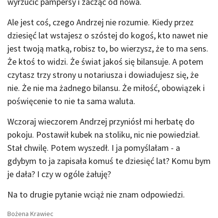
wyrzucić pampersy i zacząć od nowa.
Ale jest coś, czego Andrzej nie rozumie. Kiedy przez
dziesięć lat wstajesz o szóstej do kogoś, kto nawet nie
jest twoją matką, robisz to, bo wierzysz, że to ma sens.
Że ktoś to widzi. Że świat jakoś się bilansuje. A potem
czytasz trzy strony u notariusza i dowiadujesz się, że
nie. Że nie ma żadnego bilansu. Że miłość, obowiązek i
poświęcenie to nie ta sama waluta.
Wczoraj wieczorem Andrzej przyniósł mi herbatę do
pokoju. Postawił kubek na stoliku, nic nie powiedział.
Stał chwilę. Potem wyszedł. I ja pomyślałam - a
gdybym to ja zapisała komuś te dziesięć lat? Komu bym
je dała? I czy w ogóle żałuję?
Na to drugie pytanie wciąż nie znam odpowiedzi.
Bożena Krawiec