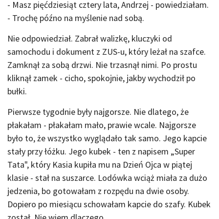
- Masz pięćdziesiąt cztery lata, Andrzej - powiedziałam.
- Trochę późno na myślenie nad sobą.
Nie odpowiedział. Zabrał walizkę, kluczyki od
samochodu i dokument z ZUS-u, który leżał na szafce.
Zamknął za sobą drzwi. Nie trzasnął nimi. Po prostu
kliknął zamek - cicho, spokojnie, jakby wychodził po
bułki.
Pierwsze tygodnie były najgorsze. Nie dlatego, że
płakałam - płakałam mało, prawie wcale. Najgorsze
było to, że wszystko wyglądało tak samo. Jego kapcie
stały przy łóżku. Jego kubek - ten z napisem „Super
Tata", który Kasia kupiła mu na Dzień Ojca w piątej
klasie - stał na suszarce. Lodówka wciąż miała za dużo
jedzenia, bo gotowałam z rozpędu na dwie osoby.
Dopiero po miesiącu schowałam kapcie do szafy. Kubek
został. Nie wiem dlaczego.