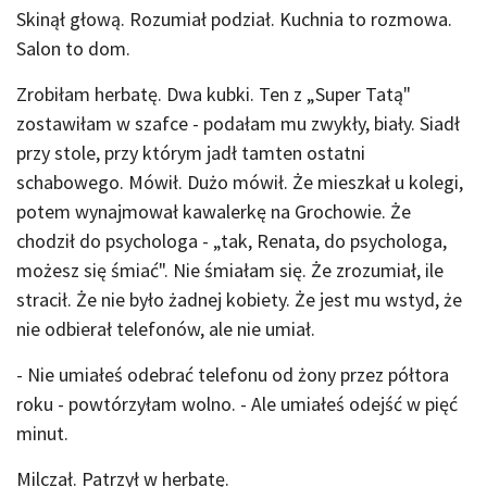
Skinął głową. Rozumiał podział. Kuchnia to rozmowa.
Salon to dom.
Zrobiłam herbatę. Dwa kubki. Ten z „Super Tatą"
zostawiłam w szafce - podałam mu zwykły, biały. Siadł
przy stole, przy którym jadł tamten ostatni
schabowego. Mówił. Dużo mówił. Że mieszkał u kolegi,
potem wynajmował kawalerkę na Grochowie. Że
chodził do psychologa - „tak, Renata, do psychologa,
możesz się śmiać". Nie śmiałam się. Że zrozumiał, ile
stracił. Że nie było żadnej kobiety. Że jest mu wstyd, że
nie odbierał telefonów, ale nie umiał.
- Nie umiałeś odebrać telefonu od żony przez półtora
roku - powtórzyłam wolno. - Ale umiałeś odejść w pięć
minut.
Milczał. Patrzył w herbatę.