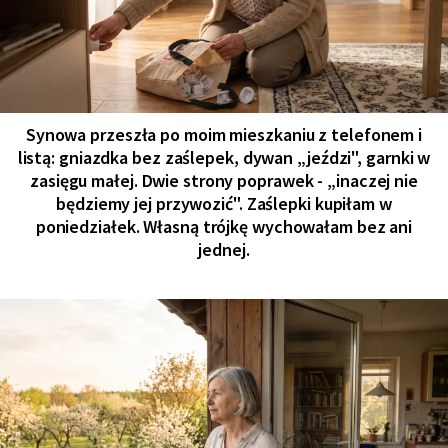
Synowa przeszła po moim mieszkaniu z telefonem i
listą: gniazdka bez zaślepek, dywan „jeździ", garnki w
zasięgu małej. Dwie strony poprawek - „inaczej nie
będziemy jej przywozić". Zaślepki kupiłam w
poniedziałek. Własną trójkę wychowałam bez ani
jednej.