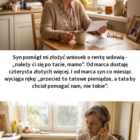
Syn pomógł mi złożyć wniosek o rentę wdowią -
„należy ci się po tacie, mamo". Od marca dostaję
czterysta złotych więcej. I od marca syn co miesiąc
wyciąga rękę: „przecież to tatowe pieniądze, a tata by
chciał pomagać nam, nie tobie".