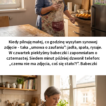
Kiedy pilnuję małej, co godzinę wysyłam synowej
zdjęcie - taka „umowa o zaufaniu": jadła, spała, rysuje.
W czwartek piekłyśmy babeczki i zapomniałam o
czternastej. Siedem minut później dzwonił telefon:
„czemu nie ma zdjęcia, coś się stało?!". Babeczki