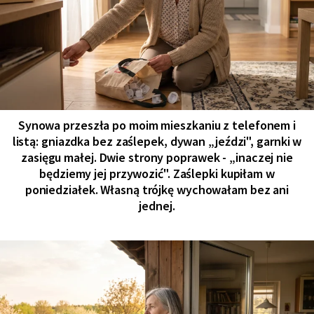
Synowa przeszła po moim mieszkaniu z telefonem i
listą: gniazdka bez zaślepek, dywan „jeździ", garnki w
zasięgu małej. Dwie strony poprawek - „inaczej nie
będziemy jej przywozić". Zaślepki kupiłam w
poniedziałek. Własną trójkę wychowałam bez ani
jednej.