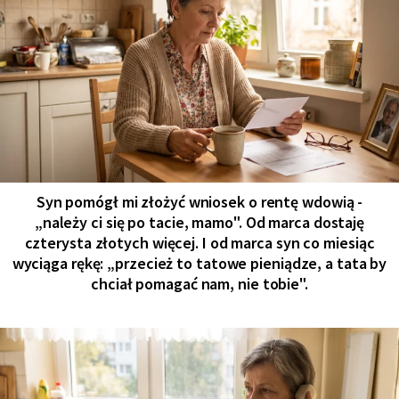
Syn pomógł mi złożyć wniosek o rentę wdowią -
„należy ci się po tacie, mamo". Od marca dostaję
czterysta złotych więcej. I od marca syn co miesiąc
wyciąga rękę: „przecież to tatowe pieniądze, a tata by
chciał pomagać nam, nie tobie".