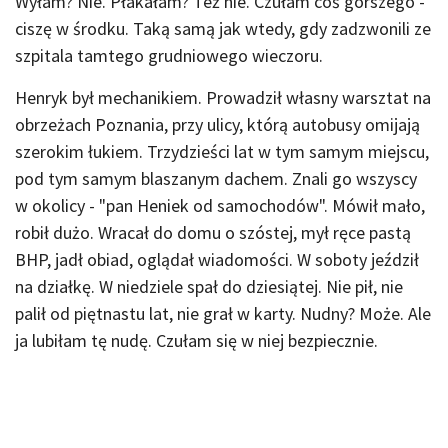
Wyłam? Nie. Płakałam? Też nie. Czułam coś gorszego -
ciszę w środku. Taką samą jak wtedy, gdy zadzwonili ze
szpitala tamtego grudniowego wieczoru.
Henryk był mechanikiem. Prowadził własny warsztat na
obrzeżach Poznania, przy ulicy, którą autobusy omijają
szerokim łukiem. Trzydzieści lat w tym samym miejscu,
pod tym samym blaszanym dachem. Znali go wszyscy
w okolicy - "pan Heniek od samochodów". Mówił mało,
robił dużo. Wracał do domu o szóstej, mył ręce pastą
BHP, jadł obiad, oglądał wiadomości. W soboty jeździł
na działkę. W niedziele spał do dziesiątej. Nie pił, nie
palił od piętnastu lat, nie grał w karty. Nudny? Może. Ale
ja lubiłam tę nudę. Czułam się w niej bezpiecznie.