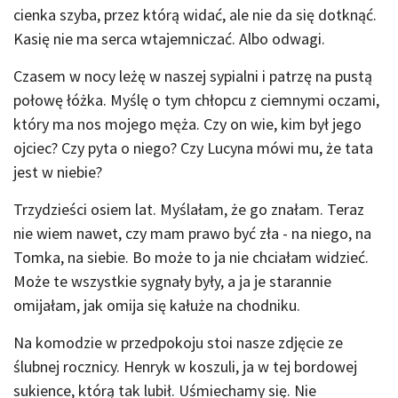
cienka szyba, przez którą widać, ale nie da się dotknąć.
Kasię nie ma serca wtajemniczać. Albo odwagi.
Czasem w nocy leżę w naszej sypialni i patrzę na pustą
połowę łóżka. Myślę o tym chłopcu z ciemnymi oczami,
który ma nos mojego męża. Czy on wie, kim był jego
ojciec? Czy pyta o niego? Czy Lucyna mówi mu, że tata
jest w niebie?
Trzydzieści osiem lat. Myślałam, że go znałam. Teraz
nie wiem nawet, czy mam prawo być zła - na niego, na
Tomka, na siebie. Bo może to ja nie chciałam widzieć.
Może te wszystkie sygnały były, a ja je starannie
omijałam, jak omija się kałuże na chodniku.
Na komodzie w przedpokoju stoi nasze zdjęcie ze
ślubnej rocznicy. Henryk w koszuli, ja w tej bordowej
sukience, którą tak lubił. Uśmiechamy się. Nie