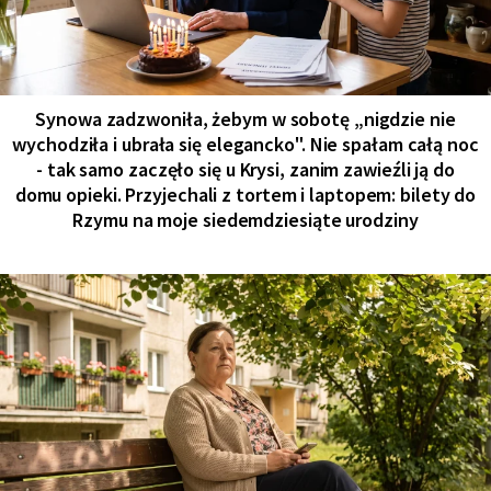
Synowa zadzwoniła, żebym w sobotę „nigdzie nie
wychodziła i ubrała się elegancko". Nie spałam całą noc
- tak samo zaczęło się u Krysi, zanim zawieźli ją do
domu opieki. Przyjechali z tortem i laptopem: bilety do
Rzymu na moje siedemdziesiąte urodziny