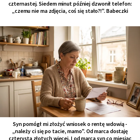
czternastej. Siedem minut później dzwonił telefon:
„czemu nie ma zdjęcia, coś się stało?!". Babeczki
Syn pomógł mi złożyć wniosek o rentę wdowią -
„należy ci się po tacie, mamo". Od marca dostaję
czterysta złotych więcej. I od marca syn co miesiąc