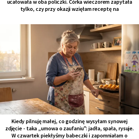
ucałowała w oba policzki. Córka wieczorem zapytała
tylko, czy przy okazji wzięłam receptę na
Kiedy pilnuję małej, co godzinę wysyłam synowej
zdjęcie - taka „umowa o zaufaniu": jadła, spała, rysuje.
W czwartek piekłyśmy babeczki i zapomniałam o