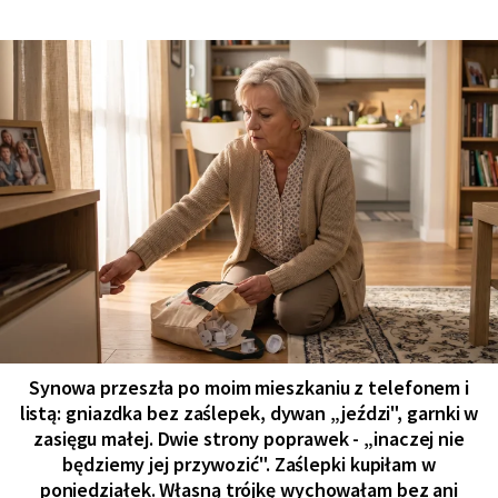
Synowa przeszła po moim mieszkaniu z telefonem i
listą: gniazdka bez zaślepek, dywan „jeździ", garnki w
zasięgu małej. Dwie strony poprawek - „inaczej nie
będziemy jej przywozić". Zaślepki kupiłam w
poniedziałek. Własną trójkę wychowałam bez ani