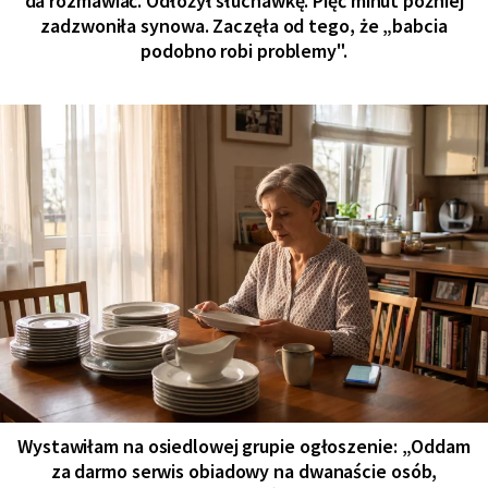
da rozmawiać. Odłożył słuchawkę. Pięć minut później
zadzwoniła synowa. Zaczęła od tego, że „babcia
podobno robi problemy".
Wystawiłam na osiedlowej grupie ogłoszenie: „Oddam
za darmo serwis obiadowy na dwanaście osób,