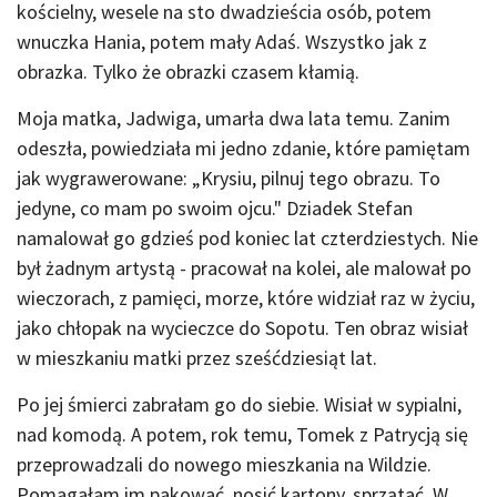
kościelny, wesele na sto dwadzieścia osób, potem
wnuczka Hania, potem mały Adaś. Wszystko jak z
obrazka. Tylko że obrazki czasem kłamią.
Moja matka, Jadwiga, umarła dwa lata temu. Zanim
odeszła, powiedziała mi jedno zdanie, które pamiętam
jak wygrawerowane: „Krysiu, pilnuj tego obrazu. To
jedyne, co mam po swoim ojcu." Dziadek Stefan
namalował go gdzieś pod koniec lat czterdziestych. Nie
był żadnym artystą - pracował na kolei, ale malował po
wieczorach, z pamięci, morze, które widział raz w życiu,
jako chłopak na wycieczce do Sopotu. Ten obraz wisiał
w mieszkaniu matki przez sześćdziesiąt lat.
Po jej śmierci zabrałam go do siebie. Wisiał w sypialni,
nad komodą. A potem, rok temu, Tomek z Patrycją się
przeprowadzali do nowego mieszkania na Wildzie.
Pomagałam im pakować, nosić kartony, sprzątać. W