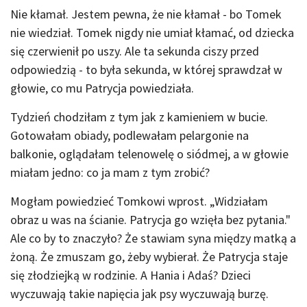
Nie kłamał. Jestem pewna, że nie kłamał - bo Tomek
nie wiedział. Tomek nigdy nie umiał kłamać, od dziecka
się czerwienił po uszy. Ale ta sekunda ciszy przed
odpowiedzią - to była sekunda, w której sprawdzał w
głowie, co mu Patrycja powiedziała.
Tydzień chodziłam z tym jak z kamieniem w bucie.
Gotowałam obiady, podlewałam pelargonie na
balkonie, oglądałam telenowelę o siódmej, a w głowie
miałam jedno: co ja mam z tym zrobić?
Mogłam powiedzieć Tomkowi wprost. „Widziałam
obraz u was na ścianie. Patrycja go wzięła bez pytania."
Ale co by to znaczyło? Że stawiam syna między matką a
żoną. Że zmuszam go, żeby wybierał. Że Patrycja staje
się złodziejką w rodzinie. A Hania i Adaś? Dzieci
wyczuwają takie napięcia jak psy wyczuwają burzę.