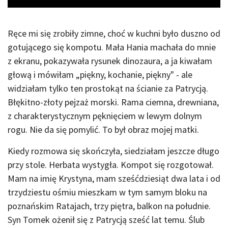
Ręce mi się zrobiły zimne, choć w kuchni było duszno od
gotującego się kompotu. Mała Hania machała do mnie
z ekranu, pokazywała rysunek dinozaura, a ja kiwałam
głową i mówiłam „piękny, kochanie, piękny" - ale
widziałam tylko ten prostokąt na ścianie za Patrycją.
Błękitno-złoty pejzaż morski. Rama ciemna, drewniana,
z charakterystycznym pęknięciem w lewym dolnym
rogu. Nie da się pomylić. To był obraz mojej matki.
Kiedy rozmowa się skończyła, siedziałam jeszcze długo
przy stole. Herbata wystygła. Kompot się rozgotował.
Mam na imię Krystyna, mam sześćdziesiąt dwa lata i od
trzydziestu ośmiu mieszkam w tym samym bloku na
poznańskim Ratajach, trzy piętra, balkon na południe.
Syn Tomek ożenił się z Patrycją sześć lat temu. Ślub