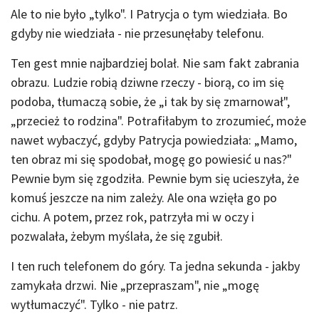
Ale to nie było „tylko". I Patrycja o tym wiedziała. Bo
gdyby nie wiedziała - nie przesunęłaby telefonu.
Ten gest mnie najbardziej bolał. Nie sam fakt zabrania
obrazu. Ludzie robią dziwne rzeczy - biorą, co im się
podoba, tłumaczą sobie, że „i tak by się zmarnował",
„przecież to rodzina". Potrafiłabym to zrozumieć, może
nawet wybaczyć, gdyby Patrycja powiedziała: „Mamo,
ten obraz mi się spodobał, mogę go powiesić u nas?"
Pewnie bym się zgodziła. Pewnie bym się ucieszyła, że
komuś jeszcze na nim zależy. Ale ona wzięła go po
cichu. A potem, przez rok, patrzyła mi w oczy i
pozwalała, żebym myślała, że się zgubił.
I ten ruch telefonem do góry. Ta jedna sekunda - jakby
zamykała drzwi. Nie „przepraszam", nie „mogę
wytłumaczyć". Tylko - nie patrz.