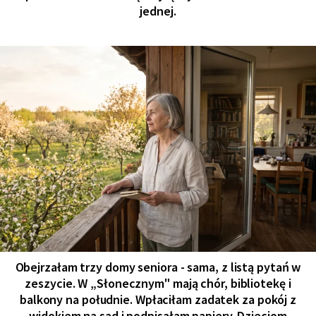
jednej.
Obejrzałam trzy domy seniora - sama, z listą pytań w
zeszycie. W „Słonecznym" mają chór, bibliotekę i
balkony na południe. Wpłaciłam zadatek za pokój z
widokiem na sad i podpisałam papiery. Dzieciom