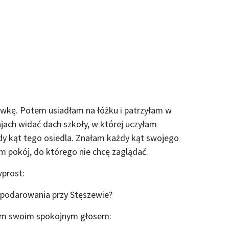
wkę. Potem usiadłam na łóżku i patrzyłam w
jach widać dach szkoły, w której uczyłam
dy kąt tego osiedla. Znałam każdy kąt swojego
nim pokój, do którego nie chcę zaglądać.
prost:
ospodarowania przy Stęszewie?
 tym swoim spokojnym głosem: