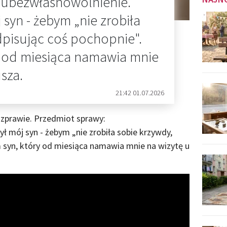
 ubezwłasnowolnienie.
 syn - żebym „nie zrobiła
dpisując coś pochopnie".
y od miesiąca namawia mnie
sza.
21:42 01.07.2026
ozprawie. Przedmiot sprawy:
ł mój syn - żebym „nie zrobiła sobie krzywdy,
 syn, który od miesiąca namawia mnie na wizytę u