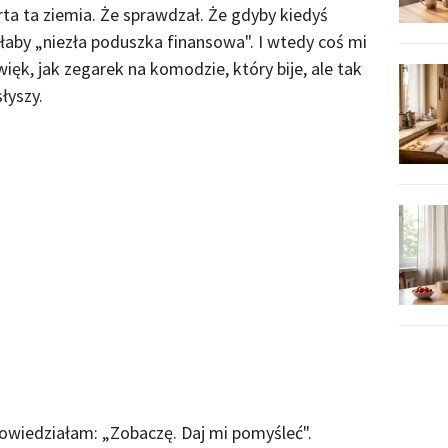
arta ta ziemia. Że sprawdzał. Że gdyby kiedyś
łaby „niezła poduszka finansowa". I wtedy coś mi
ięk, jak zegarek na komodzie, który bije, ale tak
łyszy.
 Powiedziałam: „Zobaczę. Daj mi pomyśleć".