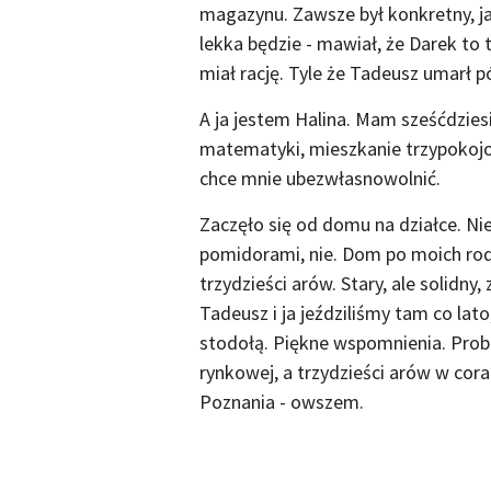
magazynu. Zawsze był konkretny, ja
lekka będzie - mawiał, że Darek to t
miał rację. Tyle że Tadeusz umarł p
A ja jestem Halina. Mam sześćdzies
matematyki, mieszkanie trzypokojowe
chce mnie ubezwłasnowolnić.
Zaczęło się od domu na działce. Nie 
pomidorami, nie. Dom po moich rod
trzydzieści arów. Stary, ale solidny,
Tadeusz i ja jeździliśmy tam co lato
stodołą. Piękne wspomnienia. Prob
rynkowej, a trzydzieści arów w cora
Poznania - owszem.