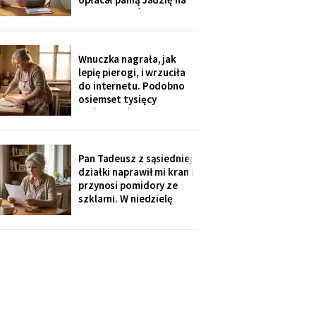
kilka poranków w
tygodniu. Tydzień po
pogrzebie przysłał mi
rozliczenie: „twoja
Wnuczka nagrała, jak
połowa za opiekunkę,
lepię pierogi, i wrzuciła
osiem tysięcy. Mama by
do internetu. Podobno
tak chciała".
osiemset tysięcy
wyświetleń - ludzie z
całej Polski piszą, że
przypominam im ich
babcie. Córka obejrzała
Pan Tadeusz z sąsiedniej
dwa razy i powiedziała
działki naprawił mi kran i
tylko: „Mamo, mogłaś
przynosi pomidory ze
chociaż zdjąć ten stary
szklarni. W niedzielę
fartuch".
dzieci przyjechały oboje,
bez wnuków, na
„poważną rozmowę o
przyszłości". Syn położył
na stole kartkę z
punktami. Pierwszy
przeczytałam do góry
nogami