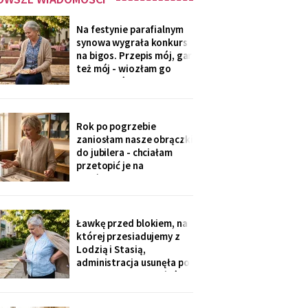
Na festynie parafialnym
synowa wygrała konkurs
na bigos. Przepis mój, gar
też mój - wiozłam go
rano taksówką, żeby się
nie wylał. Przy dyplomie
powiedziała do
mikrofonu: „to stary
Rok po pogrzebie
przepis z mojej rodziny".
zaniosłam nasze obrączki
Klaskałam razem ze
do jubilera - chciałam
wszystkimi.
przetopić je na
pierścionek dla wnuczki.
Pan zważył, obejrzał
przez lupę i powiedział
cicho: „Pani jest złota.
Ławkę przed blokiem, na
Męża - pozłacana, dobra
której przesiadujemy z
imitacja, robota sprzed
Lodzią i Stasią,
lat".
administracja usunęła po
„skargach mieszkańców"
- podobno psujemy
widok. Pod pismem