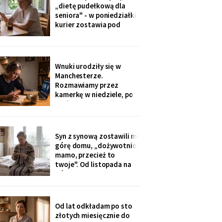
ognisku. Na ostatniej
„dietę pudełkową dla
klatce on - młody, z
seniora" - w poniedziałki
wąsami, obejmuje ją
kurier zostawia pod
ramieniem.
drzwiami zgrzewkę na
cały tydzień. „Teraz nie
musisz gotować i
jesteśmy spokojni,
Wnuki urodziły się w
mamo". Od marca nikt nie
Manchesterze.
przyjechał. Na każdym
Rozmawiamy przez
pudełku naklejka: moje
kamerkę w niedziele, po
imię
pięć minut, bo „im się
nudzi". Ostatnio starszy
zapytał o coś po
angielsku, a syn
Syn z synową zostawili mi
przetłumaczył ze
górę domu, „dożywotnio,
śmiechem: „pyta, kim jest
mamo, przecież to
ta pani". Kupiłam zeszyt i
twoje". Od listopada na
uczę się angielskiego
górze grzeje tylko jeden
kaloryfer, bo „ciepło i tak
idzie do góry - fizyka".
Rano w moim pokoju jest
Od lat odkładam po sto
czternaście stopni.
złotych miesięcznie do
Termometr przyniosła mi