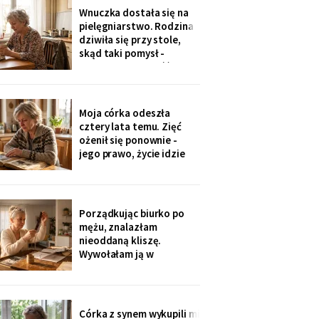
jedenaście podpisów.
Wnuczka dostała się na
Rozpoznałam charakter
pielęgniarstwo. Rodzina
pisma córki - ma tu
dziwiła się przy stole,
kawalerkę pod wynajem.
skąd taki pomysł -
„Mamo, bez przesady
przecież mogła „iść na
coś lepszego".
Odpowiedziała, nie
podnosząc głowy znad
Moja córka odeszła
talerza: „bo widziałam,
cztery lata temu. Zięć
jak babcia trzy lata
ożenił się ponownie -
zajmowała się dziadkiem.
jego prawo, życie idzie
Też chcę tak
dalej. W czwartek
wnuczka szepnęła mi, że
zdjęcia mamy zniknęły ze
ścian, „bo ciocia nie lubi
Porządkując biurko po
na nie patrzeć". Dałam jej
mężu, znalazłam
mały album - schowała go
nieoddaną kliszę.
do tornistra jak
Wywołałam ją w
zakładzie przy rynku. Na
zdjęciach jezioro,
drewniany domek i
roześmiana kobieta przy
Córka z synem wykupili mi