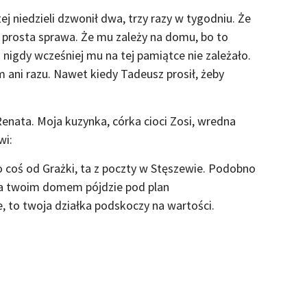
j niedzieli dzwonił dwa, trzy razy w tygodniu. Że
o prosta sprawa. Że mu zależy na domu, bo to
 nigdy wcześniej mu na tej pamiątce nie zależało.
am ani razu. Nawet kiedy Tadeusz prosił, żeby
enata. Moja kuzynka, córka cioci Zosi, wredna
wi:
ło coś od Grażki, ta z poczty w Stęszewie. Podobno
za twoim domem pójdzie pod plan
, to twoja działka podskoczy na wartości.