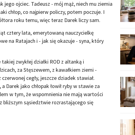
k jego ojciec. Tadeusz - mój mąż, niech mu ziemia
aki chłop, co najpierw policzy, potem poczuje. I
ółtora roku temu, więc teraz Darek liczy sam.
iąt cztery lata, emerytowaną nauczycielkę
 na Ratajach i - jak się okazuje - syna, który
takiej zwykłej działki ROD z altanką i
zicach, za Stęszewem, z kawałkiem ziemi -
 z czerwonej cegły, jeszcze dziadek stawiał.
, a Darek jako chłopak łowił ryby w stawie za
lem w tym, że wspomnienia nie mają wartości
z bliższym sąsiedztwie rozrastającego się