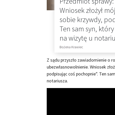
Przedmiot sprawy:
Wniosek złożył mój
sobie krzywdy, po
Ten sam syn, któr
na wizytę u notariu
Bożena Krawiec
Z sądu przyszło zawiadomienie o r
ubezwłasnowolnienie. Wniosek złoży
podpisując coś pochopnie". Ten sam
notariusza.