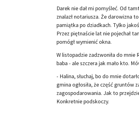
Darek nie dał mi pomyśleć. Od tamte
znalazł notariusza. Że darowizna t
pamiątka po dziadkach. Tylko jakoś
Przez piętnaście lat nie pojechał t
pomógł wymienić okna.
W listopadzie zadzwoniła do mnie R
baba - ale szczera jak mało kto. Mó
- Halina, słuchaj, bo do mnie dotar
gmina ogłosiła, że część gruntów 
zagospodarowania. Jak to przejdzie
Konkretnie podskoczy.