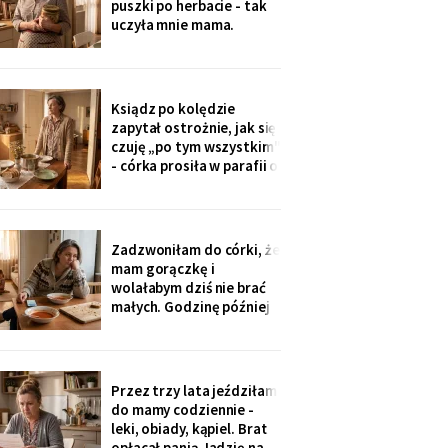
puszki po herbacie - tak
wnuczka - ona
uczyła mnie mama.
Synowa trafiła na nią przy
„porządkach w mojej
kuchni". Teraz przy każdej
wizycie żartuje przy
Ksiądz po kolędzie
wszystkich: „u mamy
zapytał ostrożnie, jak się
bank, a my się męczymy z
czuję „po tym wszystkim"
kredytem". Puszkę
- córka prosiła w parafii o
modlitwę, bo „mama
zdziwaczała na starość i
odcina się od rodziny". To
ja co niedzielę czekam z
Zadzwoniłam do córki, że
obiadem. Ostatni raz
mam gorączkę i
przyszli we wrześniu.
wolałabym dziś nie brać
małych. Godzinę później
stali w drzwiach: „Mamo,
oni już przechorowali, nic
im nie będzie". O piątej
przyszedł SMS: „Podasz
Przez trzy lata jeździłam
im obiad? Wrócimy
do mamy codziennie -
głodni".
leki, obiady, kąpiel. Brat
opłacał panią Jadzię na