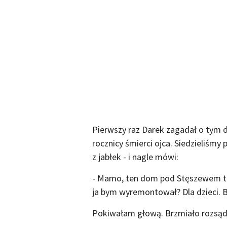
Pierwszy raz Darek zagadał o tym 
rocznicy śmierci ojca. Siedzieliśmy
z jabłek - i nagle mówi:
- Mamo, ten dom pod Stęszewem to i
ja bym wyremontował? Dla dzieci. B
Pokiwałam głową. Brzmiało rozsądn