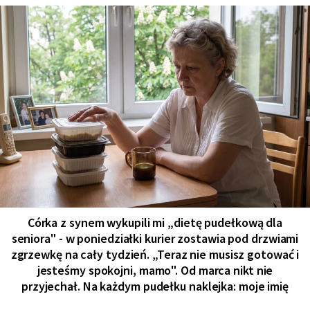
Córka z synem wykupili mi „dietę pudełkową dla
seniora" - w poniedziałki kurier zostawia pod drzwiami
zgrzewkę na cały tydzień. „Teraz nie musisz gotować i
jesteśmy spokojni, mamo". Od marca nikt nie
przyjechał. Na każdym pudełku naklejka: moje imię