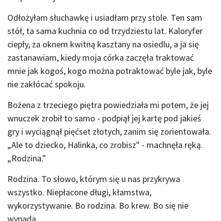
Odłożyłam słuchawkę i usiadłam przy stole. Ten sam
stół, ta sama kuchnia co od trzydziestu lat. Kaloryfer
ciepły, za oknem kwitną kasztany na osiedlu, a ja się
zastanawiam, kiedy moja córka zaczęła traktować
mnie jak kogoś, kogo można potraktować byle jak, byle
nie zakłócać spokoju.
Bożena z trzeciego piętra powiedziała mi potem, że jej
wnuczek zrobił to samo - podpiął jej kartę pod jakieś
gry i wyciągnął pięćset złotych, zanim się zorientowała.
„Ale to dziecko, Halinka, co zrobisz" - machnęła ręką.
„Rodzina."
Rodzina. To słowo, którym się u nas przykrywa
wszystko. Niepłacone długi, kłamstwa,
wykorzystywanie. Bo rodzina. Bo krew. Bo się nie
wypada.