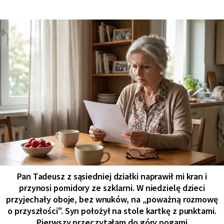
Pan Tadeusz z sąsiedniej działki naprawił mi kran i
przynosi pomidory ze szklarni. W niedzielę dzieci
przyjechały oboje, bez wnuków, na „poważną rozmowę
o przyszłości". Syn położył na stole kartkę z punktami.
Pierwszy przeczytałam do góry nogami