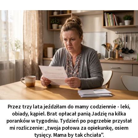
Przez trzy lata jeździłam do mamy codziennie - leki,
obiady, kąpiel. Brat opłacał panią Jadzię na kilka
poranków w tygodniu. Tydzień po pogrzebie przysłał
mi rozliczenie: „twoja połowa za opiekunkę, osiem
tysięcy. Mama by tak chciała".