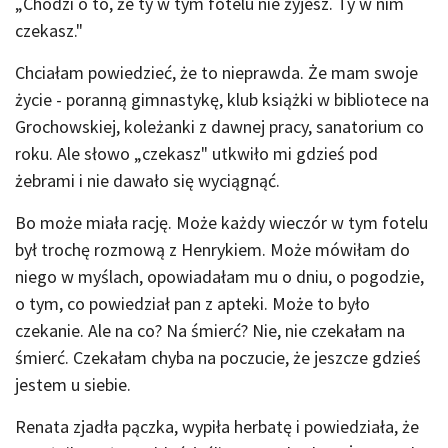
„Chodzi o to, że ty w tym fotelu nie żyjesz. Ty w nim
czekasz."
Chciałam powiedzieć, że to nieprawda. Że mam swoje
życie - poranną gimnastykę, klub książki w bibliotece na
Grochowskiej, koleżanki z dawnej pracy, sanatorium co
roku. Ale słowo „czekasz" utkwiło mi gdzieś pod
żebrami i nie dawało się wyciągnąć.
Bo może miała rację. Może każdy wieczór w tym fotelu
był trochę rozmową z Henrykiem. Może mówiłam do
niego w myślach, opowiadałam mu o dniu, o pogodzie,
o tym, co powiedział pan z apteki. Może to było
czekanie. Ale na co? Na śmierć? Nie, nie czekałam na
śmierć. Czekałam chyba na poczucie, że jeszcze gdzieś
jestem u siebie.
Renata zjadła pączka, wypiła herbatę i powiedziała, że