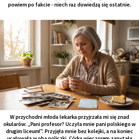
powiem po fakcie - niech raz dowiedzą się ostatnie.
W przychodni młoda lekarka przyjrzała mi się znad
okularów: „Pani profesor? Uczyła mnie pani polskiego w
drugim liceum!". Przyjęła mnie bez kolejki, a na koniec
ucałowała w oba policzki. Córka wieczorem zapytała