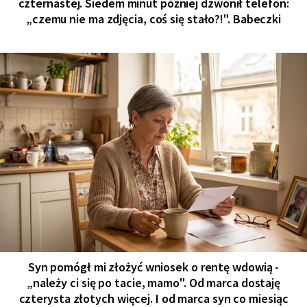
czternastej. Siedem minut później dzwonił telefon:
„czemu nie ma zdjęcia, coś się stało?!". Babeczki
Syn pomógł mi złożyć wniosek o rentę wdowią -
„należy ci się po tacie, mamo". Od marca dostaję
czterysta złotych więcej. I od marca syn co miesiąc