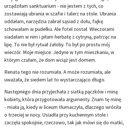
urządziłam sanktuarium - nie jestem z tych, co
zostawiają ubrania w szafie i talerz na stole. Ubrania
oddałam, narzędzia zabrał sąsiad z dołu, fajkę
schowałam w pudełku. Ale fotel został. Wieczorami
siadałam w nim i piłam herbatę z cytryną, patrząc na
lipę. To nie był rytuał żałoby. To był po prostu mój
wieczór. Moje miejsce. Jedyne w tym mieszkaniu, w
którym czułam, że dom wciąż jest domem.
Renata tego nie rozumiała. A może rozumiała, ale
uważała, że siedem lat to wystarczająco długo.
Następnego dnia przyjechała z siatką pączków i miną
kobiety, która przygotowała argumenty. Znam tę minę
- miała ją, kiedy w liceum tłumaczyła, dlaczego wróciła
o trzeciej w nocy. Usiadła przy kuchennym stole i
zaczęła spokojnie, rzeczowo, tak jak mówi się do matki,