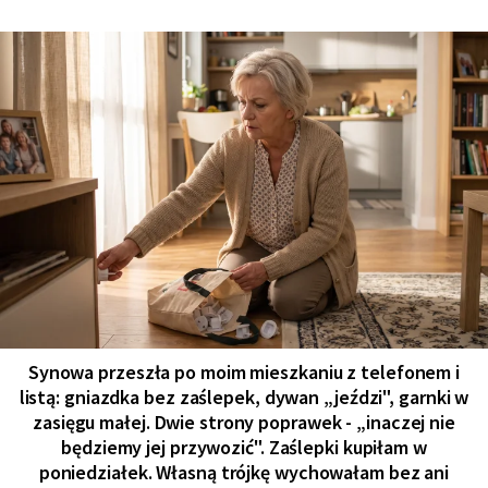
Synowa przeszła po moim mieszkaniu z telefonem i
listą: gniazdka bez zaślepek, dywan „jeździ", garnki w
zasięgu małej. Dwie strony poprawek - „inaczej nie
będziemy jej przywozić". Zaślepki kupiłam w
poniedziałek. Własną trójkę wychowałam bez ani