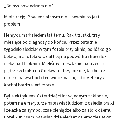
„Bo byś powiedziała nie."
Miała rację. Powiedziałabym nie. I pewnie to jest
problem.
Henryk umarł siedem lat temu. Rak trzustki, trzy
miesiące od diagnozy do końca. Przez ostatnie
tygodnie siedział w tym fotelu przy oknie, bo łóżko go
bolało, a z fotela widział lipę na podwórku i kawałek
nieba nad blokami. Mieliśmy mieszkanie na trzecim
piętrze w bloku na Gocławiu - trzy pokoje, kuchnia z
oknem na wschód i ten widok na lipę, który Henryk
kochał bardziej niż morze.
Był elektrykiem. Czterdzieści lat w jednym zakładzie,
potem na emeryturze naprawiał ludziom z osiedla pralki
i żelazka za symboliczne pieniądze albo za słoik dżemu.
Fotel kupił sam, w tysiąc dziewięćset osiemdziesiątym