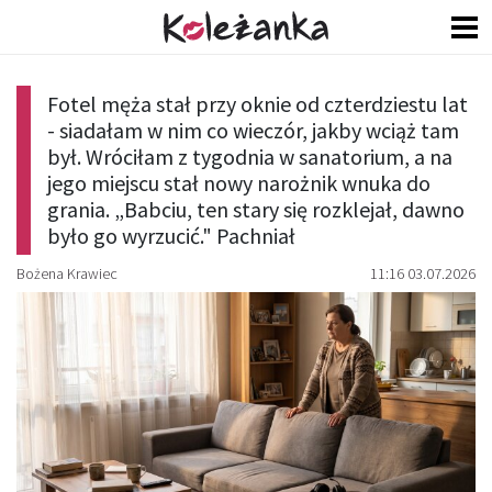
Fotel męża stał przy oknie od czterdziestu lat
- siadałam w nim co wieczór, jakby wciąż tam
był. Wróciłam z tygodnia w sanatorium, a na
jego miejscu stał nowy narożnik wnuka do
grania. „Babciu, ten stary się rozklejał, dawno
było go wyrzucić." Pachniał
Bożena Krawiec
11:16 03.07.2026