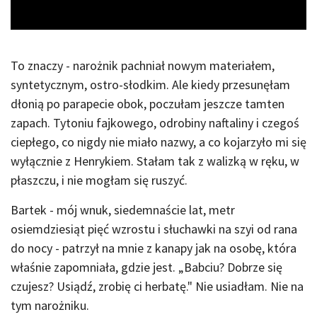
To znaczy - narożnik pachniał nowym materiałem,
syntetycznym, ostro-słodkim. Ale kiedy przesunęłam
dłonią po parapecie obok, poczułam jeszcze tamten
zapach. Tytoniu fajkowego, odrobiny naftaliny i czegoś
ciepłego, co nigdy nie miało nazwy, a co kojarzyło mi się
wyłącznie z Henrykiem. Stałam tak z walizką w ręku, w
płaszczu, i nie mogłam się ruszyć.
Bartek - mój wnuk, siedemnaście lat, metr
osiemdziesiąt pięć wzrostu i słuchawki na szyi od rana
do nocy - patrzył na mnie z kanapy jak na osobę, która
właśnie zapomniała, gdzie jest. „Babciu? Dobrze się
czujesz? Usiądź, zrobię ci herbatę." Nie usiadłam. Nie na
tym narożniku.