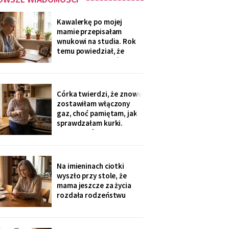
Kawalerkę po mojej
mamie przepisałam
wnukowi na studia. Rok
temu powiedział, że
musiał ją sprzedać, „bo
nie dawał rady z
opłatami". W środę
spotkałam dawną
Córka twierdzi, że znowu
sąsiadkę stamtąd: „Co
zostawiłam włączony
weekend inni ludzie z
gaz, choć pamiętam, jak
walizkami, klucze w
sprawdzałam kurki.
skrzynce na szyfr.
Klucze, które „zgubiłam",
Obrotny ten
znalazła w mojej
lodówce. Wczoraj
sąsiadka wspomniała, że
Na imieninach ciotki
córka była u mnie we
wyszło przy stole, że
wtorek - kiedy ja
mama jeszcze za życia
siedziałam w przychodni.
rozdała rodzeństwu
Nigdy nie dawałam
pamiątki - medalik,
zegarek po ojcu, kopertę
dla najmłodszego. Ja