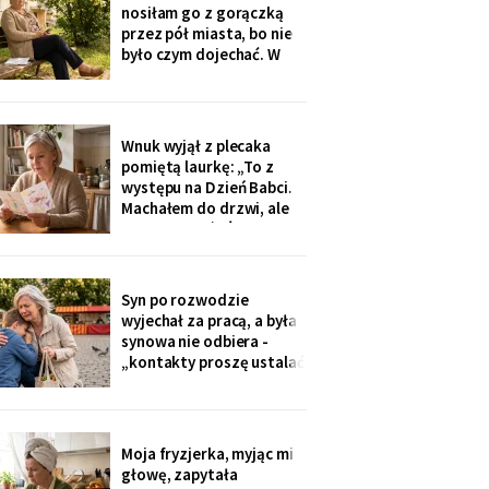
na okulary progresywne -
nosiłam go z gorączką
i usłyszałam, że „trzeba
przez pół miasta, bo nie
było sobie
było czym dojechać. W
zeszły wtorek
poprosiłam, żeby
podwiózł mnie na
prześwietlenie biodra.
Wnuk wyjął z plecaka
„Mamo, od tego jest
pomiętą laurkę: „To z
teraz taksówka dla
występu na Dzień Babci.
seniorów, zamów sobie".
Machałem do drzwi, ale
Zamówiłam - kierowca
nie przyszłaś". Żadnego
poczekał
zaproszenia nie
dostałam - przedszkole
przekazuje je przez
Syn po rozwodzie
rodziców. Córka
wyjechał za pracą, a była
wzruszyła ramionami:
synowa nie odbiera -
„No zapomniałam, mamo,
„kontakty proszę ustalać
tyle się teraz
przez adwokata".
Wnuków nie widziałam od
Wielkanocy. W czwartek
na rynku młodszy mnie
Moja fryzjerka, myjąc mi
zobaczył, wyrwał jej się z
głowę, zapytała
ręki i przybiegł. Zdążyłam