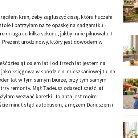
ręciłam kran, żeby zagłuszyć ciszę, która huczała
tole i patrzyłam na tę opaskę na nadgarstku -
re mruga co kilka sekund, jakby mnie pilnowało. I
. Prezent urodzinowy, który jest dowodem w
ćdziesiąt osiem lat i od trzech lat jestem na
ako księgowa w spółdzielni mieszkaniowej tu, na
jeden lat w tym samym biurze, przy tym samym
o trzy remonty. Mąż Tadeusz odszedł sześć lat
dążyłam wezwać karetki. Jolanta jest moim
ście minut stąd autobusem, z mężem Dariuszem i