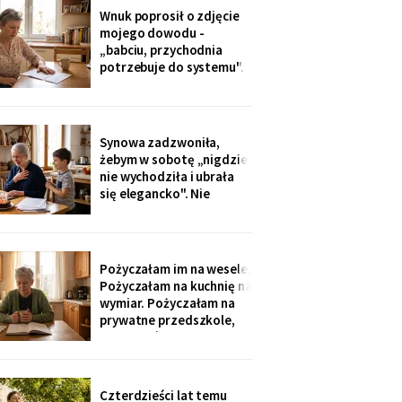
dostałam jej różaniec, po
Wnuk poprosił o zdjęcie
pogrzebie, z szuflady.
mojego dowodu -
Siostra wyjaśniła: „Ty i
„babciu, przychodnia
tak zawsze byłaś
potrzebuje do systemu".
ustawiona."
W czerwcu przyszło
wezwanie: chwilówka
przez internet, cztery
tysiące, na moje dane.
Synowa zadzwoniła,
Wnuk płakał, że odda.
żebym w sobotę „nigdzie
Córka na to: „tylko
nie wychodziła i ubrała
nigdzie nie zgłaszaj,
się elegancko". Nie
chcesz mu zniszczyć
spałam całą noc - tak
samo zaczęło się u Krysi,
zanim zawieźli ją do
domu opieki. Przyjechali
Pożyczałam im na wesele.
z tortem i laptopem:
Pożyczałam na kuchnię na
bilety do Rzymu na moje
wymiar. Pożyczałam na
siedemdziesiąte
prywatne przedszkole,
urodziny
„bo Kubuś jest wrażliwy".
W zeszłym tygodniu
pierwszy raz w życiu to ja
poprosiłam o pożyczkę -
Czterdzieści lat temu