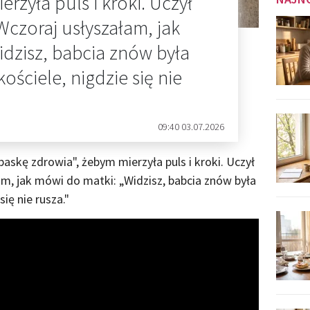
rzyła puls i kroki. Uczył
 Wczoraj usłyszałam, jak
dzisz, babcia znów była
kościele, nigdzie się nie
09:40 03.07.2026
skę zdrowia", żebym mierzyła puls i kroki. Uczył
łam, jak mówi do matki: „Widzisz, babcia znów była
się nie rusza."