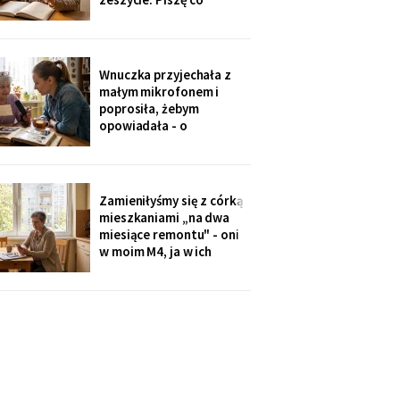
niedzielę po mszy.
Wczoraj napisałam mu, że
oddałam jego wędki
sąsiadowi, który zawsze
Wnuczka przyjechała z
mi pomaga - a nie synowi,
małym mikrofonem i
który nie przyjechał ani
poprosiła, żebym
do szpitala, ani na
opowiadała - o
rocznicę
pierwszym mieszkaniu, o
dziadku, o przepisie na
żurek. Nagrywałyśmy trzy
niedziele. Powiedziała,
Zamieniłyśmy się z córką
że chce, żeby jej dzieci
mieszkaniami „na dwa
kiedyś usłyszały mój głos.
miesiące remontu" - oni
w moim M4, ja w ich
kawalerce. Minęły dwa
lata. W mojej kuchni stoi
ich nowa wyspa,
widziałam na zdjęciach u
wnuczki. Córka mówi:
„Mamo, przecież stąd
masz bliżej do
przychodni".