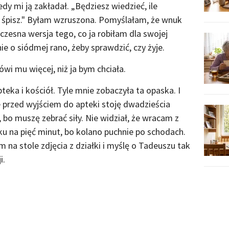
edy mi ją zakładał. „Będziesz wiedzieć, ile
ze śpisz." Byłam wzruszona. Pomyślałam, że wnuk
czesna wersja tego, co ja robiłam dla swojej
e o siódmej rano, żeby sprawdzić, czy żyje.
ówi mu więcej, niż ja bym chciała.
teka i kościół. Tyle mnie zobaczyła ta opaska. I
że przed wyjściem do apteki stoję dwadzieścia
, bo muszę zebrać siły. Nie widział, że wracam z
ku na pięć minut, bo kolano puchnie po schodach.
 na stole zdjęcia z działki i myślę o Tadeuszu tak
i.