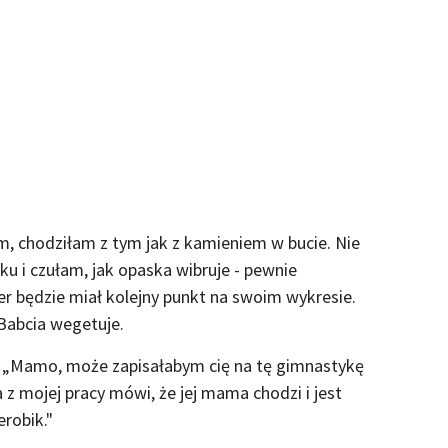
m, chodziłam z tym jak z kamieniem w bucie. Nie
u i czułam, jak opaska wibruje - pewnie
cper będzie miał kolejny punkt na swoim wykresie.
. Babcia wegetuje.
. „Mamo, może zapisałabym cię na tę gimnastykę
z mojej pracy mówi, że jej mama chodzi i jest
robik."