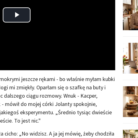
Play
Video
 mokrymi jeszcze rękami - bo właśnie myłam kubki
ogi mi zmiękły. Oparłam się o szafkę na buty i
ąc dalszego ciągu rozmowy. Wnuk - Kacper,
 - mówił do mojej córki Jolanty spokojnie,
 jakiegoś eksperymentu. „Średnio tysiąc dwieście
cie. To jest nic."
 cicho: „No widzisz. A ja jej mówię, żeby chodziła