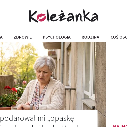
A
ZDROWIE
PSYCHOLOGIA
RODZINA
COŚ OS
 podarował mi „opaskę
NAJN