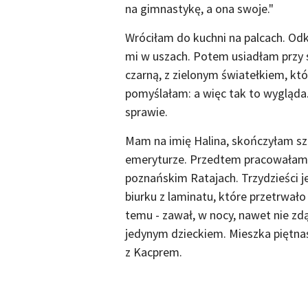
na gimnastykę, a ona swoje."
Wróciłam do kuchni na palcach. Odk
mi w uszach. Potem usiadłam przy s
czarną, z zielonym światełkiem, któ
pomyślałam: a więc tak to wygląda
sprawie.
Mam na imię Halina, skończyłam sześ
emeryturze. Przedtem pracowałam j
poznańskim Ratajach. Trzydzieści 
biurku z laminatu, które przetrwał
temu - zawał, w nocy, nawet nie z
jedynym dzieckiem. Mieszka piętna
z Kacprem.