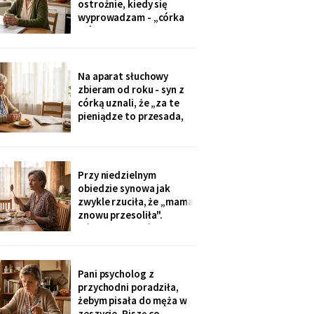
ostrożnie, kiedy się
tylko przytulić.
wyprowadzam - „córka
mówiła u nas w salonie,
że mieszkanie pójdzie na
sprzedaż, szuka już pani
czegoś mniejszego".
Na aparat słuchowy
Niczego nie szukam. Nic
zbieram od roku - syn z
nie sprzedaję.
córką uznali, że „za te
pieniądze to przesada,
mama przecież daje
radę". Przy stole
rozmawiają przy mnie
swobodnie, bo mama i
Przy niedzielnym
tak nie słyszy. Słyszę
obiedzie synowa jak
więcej, niż myślą. W
zwykle rzuciła, że „mama
niedzielę usłyszałam, co
znowu przesoliła".
planują z moim
Ośmioletni Staś odłożył
widelec: „U babci mi
smakuje. I babcia nigdy
nie mówi, że mama coś
Pani psycholog z
zrobiła źle". Zrobiło się
przychodni poradziła,
bardzo cicho.
żebym pisała do męża w
zeszycie. Piszę co