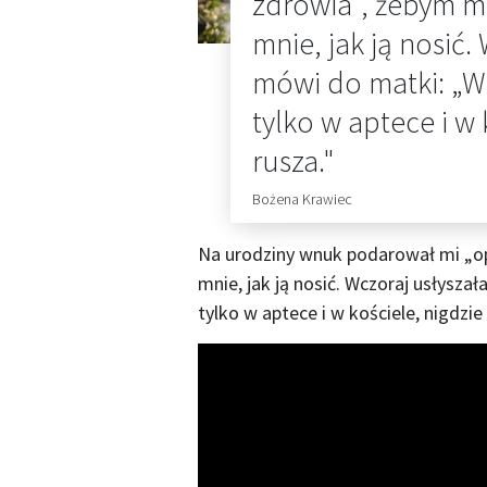
zdrowia", żebym mie
mnie, jak ją nosić.
mówi do matki: „Wi
tylko w aptece i w 
rusza."
Bożena Krawiec
Na urodziny wnuk podarował mi „opa
mnie, jak ją nosić. Wczoraj usłysza
tylko w aptece i w kościele, nigdzie 