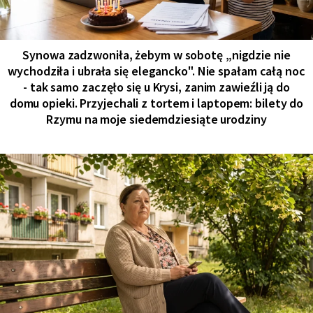
Synowa zadzwoniła, żebym w sobotę „nigdzie nie
wychodziła i ubrała się elegancko". Nie spałam całą noc
- tak samo zaczęło się u Krysi, zanim zawieźli ją do
domu opieki. Przyjechali z tortem i laptopem: bilety do
Rzymu na moje siedemdziesiąte urodziny