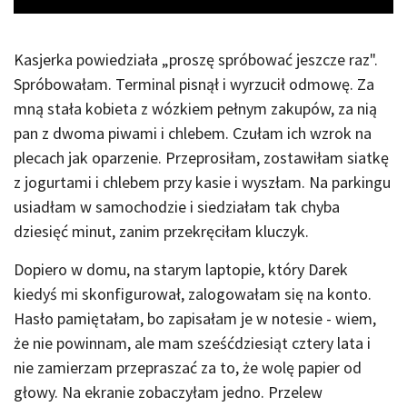
Kasjerka powiedziała „proszę spróbować jeszcze raz".
Spróbowałam. Terminal pisnął i wyrzucił odmowę. Za
mną stała kobieta z wózkiem pełnym zakupów, za nią
pan z dwoma piwami i chlebem. Czułam ich wzrok na
plecach jak oparzenie. Przeprosiłam, zostawiłam siatkę
z jogurtami i chlebem przy kasie i wyszłam. Na parkingu
usiadłam w samochodzie i siedziałam tak chyba
dziesięć minut, zanim przekręciłam kluczyk.
Dopiero w domu, na starym laptopie, który Darek
kiedyś mi skonfigurował, zalogowałam się na konto.
Hasło pamiętałam, bo zapisałam je w notesie - wiem,
że nie powinnam, ale mam sześćdziesiąt cztery lata i
nie zamierzam przepraszać za to, że wolę papier od
głowy. Na ekranie zobaczyłam jedno. Przelew