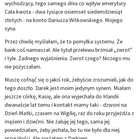
wychodzący, tego samego dnia co wpływ emerytury.
Cała kwota - dwa tysiące osiemset siedemdziesiąt
złotych - na konto Dariusza Witkowskiego. Mojego
syna.
Przez chwilę myślałam, że to pomyłka systemu. Że
bank coś namieszał. Ale tytuł przelewu brzmiał „zwrot"
i tyle. Żadnego wyjaśnienia. Zwrot czego? Niczego mu
nie pożyczałam.
Muszę cofnąć się o jakiś rok, żebyście zrozumieli, jak do
tego doszło. Darek jest moim jedynym synem. Miałam
jeszcze córkę, Kasię, ale ona wyjechała do Irlandii
dwanaście lat temu i kontakt mamy taki - dzwoni na
Dzień Matki, czasem na Wigilię, raz do roku przyjeżdża z
mężem i dziećmi. Nie żałuję jej tego, sama jej
powiedziałam, żeby jechała, bo tu nie było dla niej
przyszłości. Ale zostałam z Darkiem.