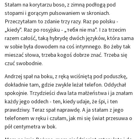
Stałam na korytarzu boso, z zimną podłogą pod
stopami i gorącym pulsowaniem w skroniach.
Przeczytałam to zdanie trzy razy. Raz po polsku -
„kiedy". Raz po rosyjsku - „тебя nie ma". I za trzecim
razem całość, taką hybrydę dwóch języków, która sama
w sobie była dowodem na coś intymnego. Bo żeby tak
mieszać słowa, trzeba kogoś dobrze znać. Trzeba się
czuć swobodnie.
Andrzej spał na boku, z ręką wciśniętą pod poduszkę,
dokładnie tam, gdzie zwykle leżał telefon. Oddychał
spokojnie. Trzydzieści dwa lata małżeństwa i ja znałam
każdy jego oddech - ten, kiedy udaje, że śpi, i ten
prawdziwy. Teraz spał naprawdę. A ja stałam z jego
telefonem w ręku i czułam, jak mi się świat przesuwa o
pół centymetra w bok.