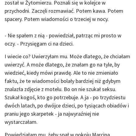
został w Żytomierzu. Poznali się w kolejce w
przychodni. Zaczęli rozmawiać. Potem kawa. Potem
spacery. Potem wiadomości o trzeciej w nocy.
- Nie spałem z nią - powiedział, patrząc mi prosto w
oczy. - Przysięgam ci na dzieci.
I wiecie co? Uwierzyłam mu. Może dlatego, że chciałam
uwierzyć. A może dlatego, że znałam go na tyle, by
wiedzieć, kiedy mówi prawdę. Ale to nie zmieniało
faktu, że te wiadomości bolały bardziej niż gdybym
znalazła zdjęcie z motelu. Bo on nie szukał seksu.
Szukał kogoś, kto go potrzebuje. A ja - po trzydziestu
dwóch latach, po dwójce dzieci, po tysiącach obiadów i
praniu jego skarpetek - ja najwyraźniej nie
wystarczałam.
Powiedziałam mu, żeby spał w pokoju Marcina.