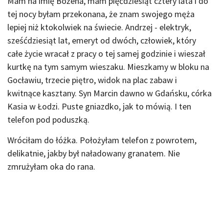
Mam na imię Bożena, mam pięćdziesiąt cztery lata i do
tej nocy byłam przekonana, że znam swojego męża
lepiej niż ktokolwiek na świecie. Andrzej - elektryk,
sześćdziesiąt lat, emeryt od dwóch, człowiek, który
całe życie wracał z pracy o tej samej godzinie i wieszał
kurtkę na tym samym wieszaku. Mieszkamy w bloku na
Gocławiu, trzecie piętro, widok na plac zabaw i
kwitnące kasztany. Syn Marcin dawno w Gdańsku, córka
Kasia w Łodzi. Puste gniazdko, jak to mówią. I ten
telefon pod poduszką.
Wróciłam do łóżka. Położyłam telefon z powrotem,
delikatnie, jakby był naładowany granatem. Nie
zmrużyłam oka do rana.