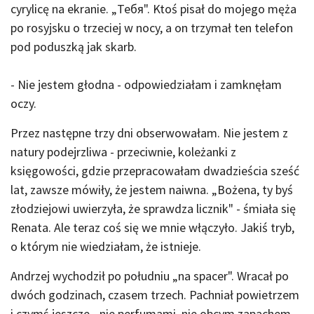
cyrylicę na ekranie. „Тебя". Ktoś pisał do mojego męża
po rosyjsku o trzeciej w nocy, a on trzymał ten telefon
pod poduszką jak skarb.
- Nie jestem głodna - odpowiedziałam i zamknęłam
oczy.
Przez następne trzy dni obserwowałam. Nie jestem z
natury podejrzliwa - przeciwnie, koleżanki z
księgowości, gdzie przepracowałam dwadzieścia sześć
lat, zawsze mówiły, że jestem naiwna. „Bożena, ty byś
złodziejowi uwierzyła, że sprawdza licznik" - śmiała się
Renata. Ale teraz coś się we mnie włączyło. Jakiś tryb,
o którym nie wiedziałam, że istnieje.
Andrzej wychodził po południu „na spacer". Wracał po
dwóch godzinach, czasem trzech. Pachniał powietrzem
i czymś jeszcze - nie perfumami, nie obcym zapachem,