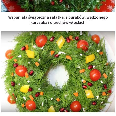
Wspaniała świąteczna sałatka: z buraków, wędzonego
kurczaka i orzechów włoskich