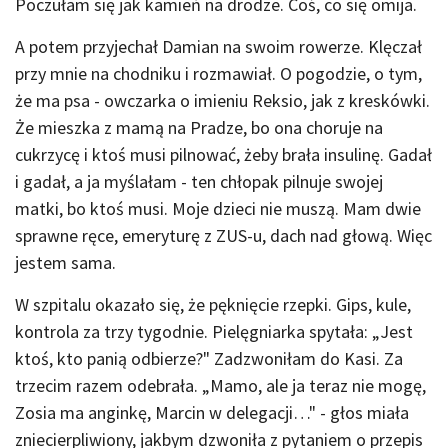
Poczułam się jak kamień na drodze. Coś, co się omija.
A potem przyjechał Damian na swoim rowerze. Klęczał
przy mnie na chodniku i rozmawiał. O pogodzie, o tym,
że ma psa - owczarka o imieniu Reksio, jak z kreskówki.
Że mieszka z mamą na Pradze, bo ona choruje na
cukrzycę i ktoś musi pilnować, żeby brała insulinę. Gadał
i gadał, a ja myślałam - ten chłopak pilnuje swojej
matki, bo ktoś musi. Moje dzieci nie muszą. Mam dwie
sprawne ręce, emeryturę z ZUS-u, dach nad głową. Więc
jestem sama.
W szpitalu okazało się, że pęknięcie rzepki. Gips, kule,
kontrola za trzy tygodnie. Pielęgniarka spytała: „Jest
ktoś, kto panią odbierze?" Zadzwoniłam do Kasi. Za
trzecim razem odebrała. „Mamo, ale ja teraz nie mogę,
Zosia ma anginkę, Marcin w delegacji…" - głos miała
zniecierpliwiony, jakbym dzwoniła z pytaniem o przepis