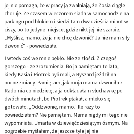
jej nie pomaga, że w pracy ją zwalniają, że Zosia ciągle
choruje. Że czasem wieczorem siada w samochodzie na
parkingu pod blokiem i siedzi tam dwadzieścia minut w
ciszy, bo to jedyne miejsce, gdzie nikt jej nie szarpie.
„Myślisz, mamo, że ja nie chcę dzwonić? Ja nie mam siły
dzwonić" - powiedziała.
I wtedy coś we mnie pękło. Nie ze złości. Z czegoś
gorszego - ze zrozumienia. Bo ja pamiętam te lata,
kiedy Kasia i Piotrek byli mali, a Ryszard jeździł na
nocne zmiany. Pamiętam, jak moja mama dzwoniła z
Radomia co niedzielę, a ja odkładałam słuchawkę po
dwóch minutach, bo Piotrek płakał, a mleko się
gotowało. „Oddzwonię, mamo." Ile razy to
powiedziałam? Nie pamiętam. Mama nigdy mi tego nie
wypomniała. Umarła w dziewięćdziesiątym ósmym. Na
pogrzebie myślałam, że jeszcze tyle jej nie