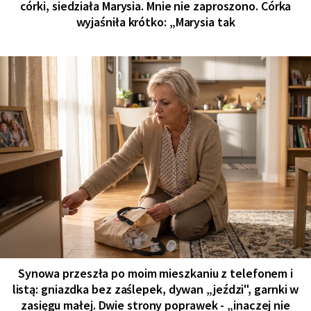
córki, siedziała Marysia. Mnie nie zaproszono. Córka
wyjaśniła krótko: „Marysia tak
Synowa przeszła po moim mieszkaniu z telefonem i
listą: gniazdka bez zaślepek, dywan „jeździ", garnki w
zasięgu małej. Dwie strony poprawek - „inaczej nie