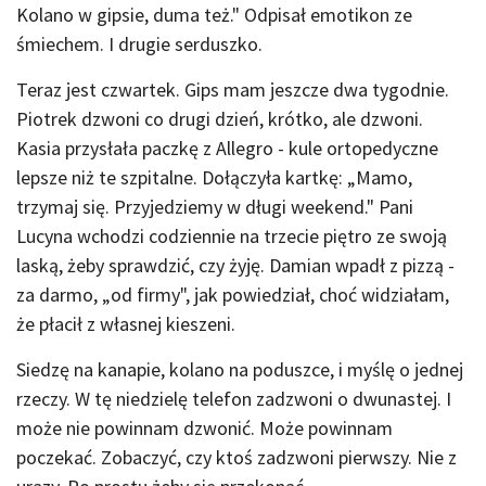
Kolano w gipsie, duma też." Odpisał emotikon ze
śmiechem. I drugie serduszko.
Teraz jest czwartek. Gips mam jeszcze dwa tygodnie.
Piotrek dzwoni co drugi dzień, krótko, ale dzwoni.
Kasia przysłała paczkę z Allegro - kule ortopedyczne
lepsze niż te szpitalne. Dołączyła kartkę: „Mamo,
trzymaj się. Przyjedziemy w długi weekend." Pani
Lucyna wchodzi codziennie na trzecie piętro ze swoją
laską, żeby sprawdzić, czy żyję. Damian wpadł z pizzą -
za darmo, „od firmy", jak powiedział, choć widziałam,
że płacił z własnej kieszeni.
Siedzę na kanapie, kolano na poduszce, i myślę o jednej
rzeczy. W tę niedzielę telefon zadzwoni o dwunastej. I
może nie powinnam dzwonić. Może powinnam
poczekać. Zobaczyć, czy ktoś zadzwoni pierwszy. Nie z