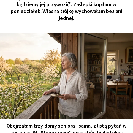
będziemy jej przywozić". Zaślepki kupiłam w
poniedziałek. Własną trójkę wychowałam bez ani
jednej.
Obejrzałam trzy domy seniora - sama, z listą pytań w
zeszycie. W „Słonecznym" mają chór, bibliotekę i