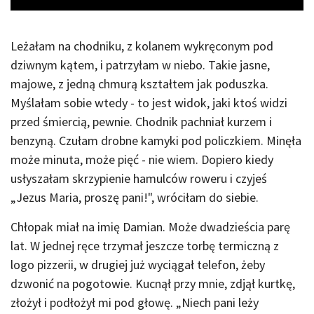
Leżałam na chodniku, z kolanem wykręconym pod
dziwnym kątem, i patrzyłam w niebo. Takie jasne,
majowe, z jedną chmurą kształtem jak poduszka.
Myślałam sobie wtedy - to jest widok, jaki ktoś widzi
przed śmiercią, pewnie. Chodnik pachniał kurzem i
benzyną. Czułam drobne kamyki pod policzkiem. Minęła
może minuta, może pięć - nie wiem. Dopiero kiedy
usłyszałam skrzypienie hamulców roweru i czyjeś
„Jezus Maria, proszę pani!", wróciłam do siebie.
Chłopak miał na imię Damian. Może dwadzieścia parę
lat. W jednej ręce trzymał jeszcze torbę termiczną z
logo pizzerii, w drugiej już wyciągał telefon, żeby
dzwonić na pogotowie. Kucnął przy mnie, zdjął kurtkę,
złożył i podłożył mi pod głowę. „Niech pani leży