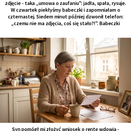
zdjęcie - taka „umowa o zaufaniu": jadła, spała, rysuje.
W czwartek piekłyśmy babeczki i zapomniałam o
czternastej. Siedem minut później dzwonił telefon:
„czemu nie ma zdjęcia, coś się stało?!". Babeczki
Syn pomógł mi złożyć wniosek o rentę wdowią -