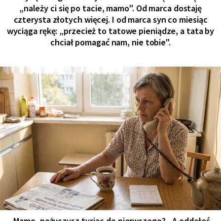
„należy ci się po tacie, mamo". Od marca dostaję
czterysta złotych więcej. I od marca syn co miesiąc
wyciąga rękę: „przecież to tatowe pieniądze, a tata by
chciał pomagać nam, nie tobie".
- Mamo, pożyczysz tysiąc do pierwszego? - A oddałeś,