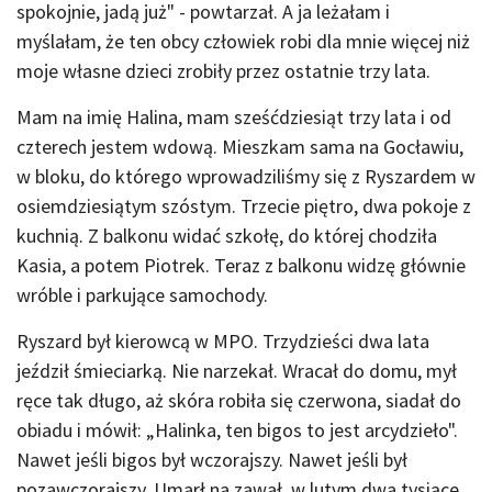
spokojnie, jadą już" - powtarzał. A ja leżałam i
myślałam, że ten obcy człowiek robi dla mnie więcej niż
moje własne dzieci zrobiły przez ostatnie trzy lata.
Mam na imię Halina, mam sześćdziesiąt trzy lata i od
czterech jestem wdową. Mieszkam sama na Gocławiu,
w bloku, do którego wprowadziliśmy się z Ryszardem w
osiemdziesiątym szóstym. Trzecie piętro, dwa pokoje z
kuchnią. Z balkonu widać szkołę, do której chodziła
Kasia, a potem Piotrek. Teraz z balkonu widzę głównie
wróble i parkujące samochody.
Ryszard był kierowcą w MPO. Trzydzieści dwa lata
jeździł śmieciarką. Nie narzekał. Wracał do domu, mył
ręce tak długo, aż skóra robiła się czerwona, siadał do
obiadu i mówił: „Halinka, ten bigos to jest arcydzieło".
Nawet jeśli bigos był wczorajszy. Nawet jeśli był
pozawczorajszy. Umarł na zawał, w lutym dwa tysiące