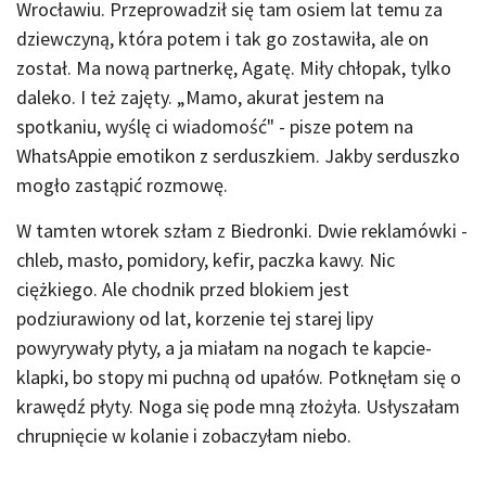
Wrocławiu. Przeprowadził się tam osiem lat temu za
dziewczyną, która potem i tak go zostawiła, ale on
został. Ma nową partnerkę, Agatę. Miły chłopak, tylko
daleko. I też zajęty. „Mamo, akurat jestem na
spotkaniu, wyślę ci wiadomość" - pisze potem na
WhatsAppie emotikon z serduszkiem. Jakby serduszko
mogło zastąpić rozmowę.
W tamten wtorek szłam z Biedronki. Dwie reklamówki -
chleb, masło, pomidory, kefir, paczka kawy. Nic
ciężkiego. Ale chodnik przed blokiem jest
podziurawiony od lat, korzenie tej starej lipy
powyrywały płyty, a ja miałam na nogach te kapcie-
klapki, bo stopy mi puchną od upałów. Potknęłam się o
krawędź płyty. Noga się pode mną złożyła. Usłyszałam
chrupnięcie w kolanie i zobaczyłam niebo.