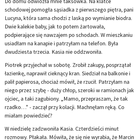
Do domu odwiozła mnie taksówka. Na klatce
schodowej pomogła sąsiadka z pierwszego piętra, pani
Lucyna, która sama chodzi z laską po wymianie biodra.
Dwie kalekie baby, jak to potem żartowała,
podpierające się nawzajem po schodach. W mieszkaniu
usiadłam na kanapie i patrzyłam na telefon. Była
dwudziesta trzecia. Kasia nie oddzwoniła.
Piotrek przyjechał w sobotę. Zrobił zakupy, posprzątał
łazienkę, naprawił cieknący kran. Siedział na balkonie i
palił papierosa, chociaż mówił, że rzucił. Patrzyłam na
niego przez szybę - duży chłop, szeroki w ramionach jak
ojciec, a taki zagubiony. „Mamo, przepraszam, że tak
rzadko…" - zaczął przy kolacji. Machnęłam ręką. Co
miałam powiedzieć?
W niedzielę zadzwoniła Kasia. Czterdzieści minut
rozmowy. Płakała. Mówiła, że się nie wyrabia, że Marcin