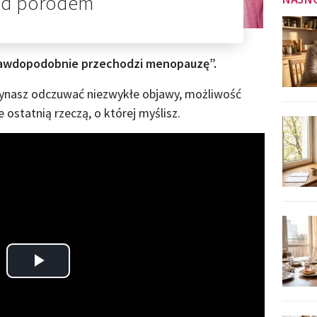
zed porodem
prawdopodobnie przechodzi menopauzę”.
czynasz odczuwać niezwykłe objawy, możliwość
 ostatnią rzeczą, o której myślisz.
Play
Video