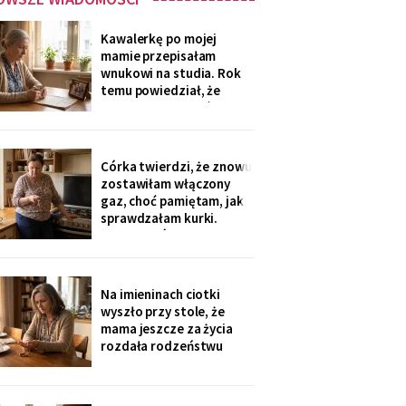
Kawalerkę po mojej
mamie przepisałam
wnukowi na studia. Rok
temu powiedział, że
musiał ją sprzedać, „bo
nie dawał rady z
opłatami". W środę
spotkałam dawną
Córka twierdzi, że znowu
sąsiadkę stamtąd: „Co
zostawiłam włączony
weekend inni ludzie z
gaz, choć pamiętam, jak
walizkami, klucze w
sprawdzałam kurki.
skrzynce na szyfr.
Klucze, które „zgubiłam",
Obrotny ten
znalazła w mojej
lodówce. Wczoraj
sąsiadka wspomniała, że
Na imieninach ciotki
córka była u mnie we
wyszło przy stole, że
wtorek - kiedy ja
mama jeszcze za życia
siedziałam w przychodni.
rozdała rodzeństwu
Nigdy nie dawałam
pamiątki - medalik,
zegarek po ojcu, kopertę
dla najmłodszego. Ja