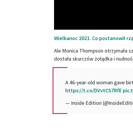
Wielkanoc 2021. Co postanowił rz
Ale Monica Thompson otrzymała szo
dostała skurczów żołądka i nudności
A 46-year-old woman gave birt
https://t.co/DVvtCS7RfE
pic
— Inside Edition (@InsideEdit