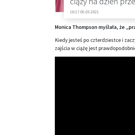
ciąży na dzień pr
16:17 05.03.2021
Monica Thompson myślała, że ​​„
Kiedy jesteś po czterdziestce i za
zajścia w ciążę jest prawdopodobnie