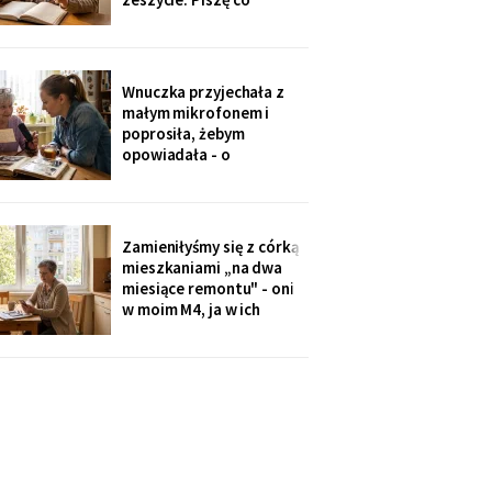
niedzielę po mszy.
Wczoraj napisałam mu, że
oddałam jego wędki
sąsiadowi, który zawsze
Wnuczka przyjechała z
mi pomaga - a nie synowi,
małym mikrofonem i
który nie przyjechał ani
poprosiła, żebym
do szpitala, ani na
opowiadała - o
rocznicę
pierwszym mieszkaniu, o
dziadku, o przepisie na
żurek. Nagrywałyśmy trzy
niedziele. Powiedziała,
Zamieniłyśmy się z córką
że chce, żeby jej dzieci
mieszkaniami „na dwa
kiedyś usłyszały mój głos.
miesiące remontu" - oni
w moim M4, ja w ich
kawalerce. Minęły dwa
lata. W mojej kuchni stoi
ich nowa wyspa,
widziałam na zdjęciach u
wnuczki. Córka mówi:
„Mamo, przecież stąd
masz bliżej do
przychodni".