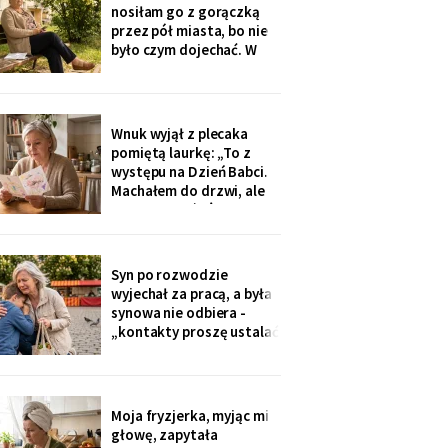
na okulary progresywne -
nosiłam go z gorączką
i usłyszałam, że „trzeba
przez pół miasta, bo nie
było sobie
było czym dojechać. W
zeszły wtorek
poprosiłam, żeby
podwiózł mnie na
prześwietlenie biodra.
Wnuk wyjął z plecaka
„Mamo, od tego jest
pomiętą laurkę: „To z
teraz taksówka dla
występu na Dzień Babci.
seniorów, zamów sobie".
Machałem do drzwi, ale
Zamówiłam - kierowca
nie przyszłaś". Żadnego
poczekał
zaproszenia nie
dostałam - przedszkole
przekazuje je przez
Syn po rozwodzie
rodziców. Córka
wyjechał za pracą, a była
wzruszyła ramionami:
synowa nie odbiera -
„No zapomniałam, mamo,
„kontakty proszę ustalać
tyle się teraz
przez adwokata".
Wnuków nie widziałam od
Wielkanocy. W czwartek
na rynku młodszy mnie
Moja fryzjerka, myjąc mi
zobaczył, wyrwał jej się z
głowę, zapytała
ręki i przybiegł. Zdążyłam