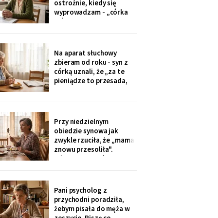
ostrożnie, kiedy się
tylko przytulić.
wyprowadzam - „córka
mówiła u nas w salonie,
że mieszkanie pójdzie na
sprzedaż, szuka już pani
czegoś mniejszego".
Na aparat słuchowy
Niczego nie szukam. Nic
zbieram od roku - syn z
nie sprzedaję.
córką uznali, że „za te
pieniądze to przesada,
mama przecież daje
radę". Przy stole
rozmawiają przy mnie
swobodnie, bo mama i
Przy niedzielnym
tak nie słyszy. Słyszę
obiedzie synowa jak
więcej, niż myślą. W
zwykle rzuciła, że „mama
niedzielę usłyszałam, co
znowu przesoliła".
planują z moim
Ośmioletni Staś odłożył
widelec: „U babci mi
smakuje. I babcia nigdy
nie mówi, że mama coś
Pani psycholog z
zrobiła źle". Zrobiło się
przychodni poradziła,
bardzo cicho.
żebym pisała do męża w
zeszycie. Piszę co