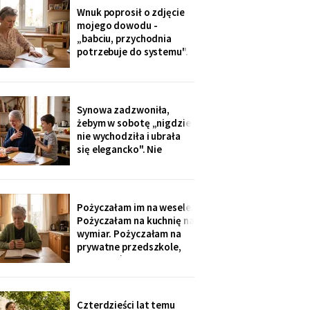
dostałam jej różaniec, po
Wnuk poprosił o zdjęcie
pogrzebie, z szuflady.
mojego dowodu -
Siostra wyjaśniła: „Ty i
„babciu, przychodnia
tak zawsze byłaś
potrzebuje do systemu".
ustawiona."
W czerwcu przyszło
wezwanie: chwilówka
przez internet, cztery
tysiące, na moje dane.
Synowa zadzwoniła,
Wnuk płakał, że odda.
żebym w sobotę „nigdzie
Córka na to: „tylko
nie wychodziła i ubrała
nigdzie nie zgłaszaj,
się elegancko". Nie
chcesz mu zniszczyć
spałam całą noc - tak
samo zaczęło się u Krysi,
zanim zawieźli ją do
domu opieki. Przyjechali
Pożyczałam im na wesele.
z tortem i laptopem:
Pożyczałam na kuchnię na
bilety do Rzymu na moje
wymiar. Pożyczałam na
siedemdziesiąte
prywatne przedszkole,
urodziny
„bo Kubuś jest wrażliwy".
W zeszłym tygodniu
pierwszy raz w życiu to ja
poprosiłam o pożyczkę -
Czterdzieści lat temu