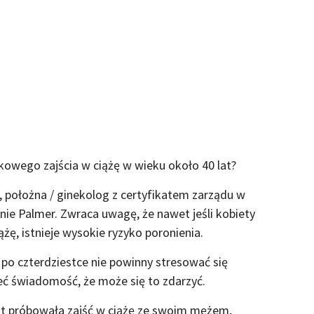
kowego zajścia w ciążę w wieku około 40 lat?
, położna / ginekolog z certyfikatem zarządu w
nie Palmer. Zwraca uwagę, że nawet jeśli kobiety
żę, istnieje wysokie ryzyko poronienia.
 po czterdziestce nie powinny stresować się
eć świadomość, że może się to zdarzyć.
lat próbowała zajść w ciążę ze swoim mężem,