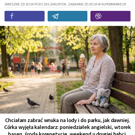
SMIESZNE ZDJECIA PODCZAS ZAKUPOW , ZABAWNE ZDJECIA W SUPERMARKECIE
Chciałam zabrać wnuka na lody i do parku, jak dawniej.
Córka wyjęła kalendarz: poniedziałek angielski, wtorek
basen, środa korepetycje, weekend u drugiej babci.