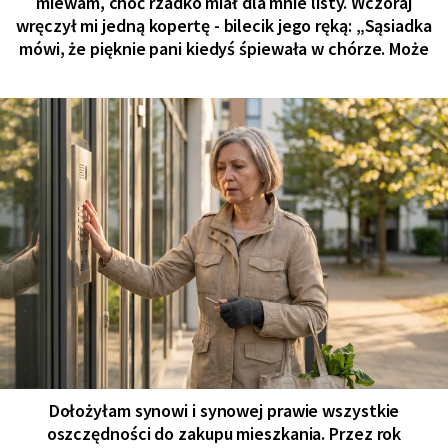
miewam, choć rzadko miał dla mnie listy. Wczoraj
wręczył mi jedną kopertę - bilecik jego ręką: „Sąsiadka
mówi, że pięknie pani kiedyś śpiewała w chórze. Może
Dołożyłam synowi i synowej prawie wszystkie
oszczędności do zakupu mieszkania. Przez rok