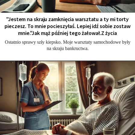
"Jestem na skraju zamknięcia warsztatu a ty mi torty
pieczesz. To mnie pocieszyłaś. Lepiej idź sobie zostaw
mnie."Jak mąż później tego żałował.Z życia
Ostatnio sprawy szły kiepsko. Moje warsztaty samochodowe były
na skraju bankructwa.