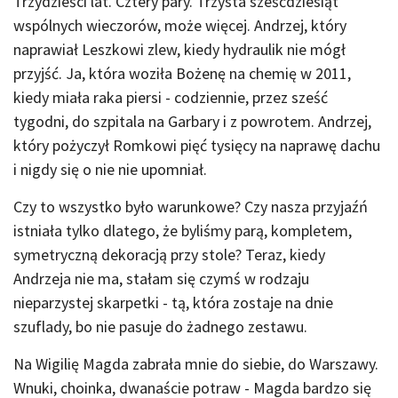
Trzydzieści lat. Cztery pary. Trzysta sześćdziesiąt
wspólnych wieczorów, może więcej. Andrzej, który
naprawiał Leszkowi zlew, kiedy hydraulik nie mógł
przyjść. Ja, która woziła Bożenę na chemię w 2011,
kiedy miała raka piersi - codziennie, przez sześć
tygodni, do szpitala na Garbary i z powrotem. Andrzej,
który pożyczył Romkowi pięć tysięcy na naprawę dachu
i nigdy się o nie nie upomniał.
Czy to wszystko było warunkowe? Czy nasza przyjaźń
istniała tylko dlatego, że byliśmy parą, kompletem,
symetryczną dekoracją przy stole? Teraz, kiedy
Andrzeja nie ma, stałam się czymś w rodzaju
nieparzystej skarpetki - tą, która zostaje na dnie
szuflady, bo nie pasuje do żadnego zestawu.
Na Wigilię Magda zabrała mnie do siebie, do Warszawy.
Wnuki, choinka, dwanaście potraw - Magda bardzo się