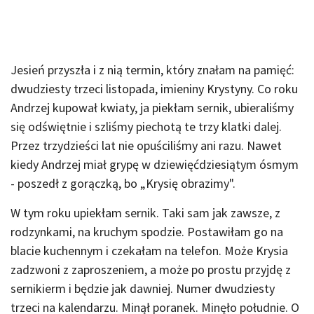
Jesień przyszła i z nią termin, który znałam na pamięć:
dwudziesty trzeci listopada, imieniny Krystyny. Co roku
Andrzej kupował kwiaty, ja piekłam sernik, ubieraliśmy
się odświętnie i szliśmy piechotą te trzy klatki dalej.
Przez trzydzieści lat nie opuściliśmy ani razu. Nawet
kiedy Andrzej miał grypę w dziewięćdziesiątym ósmym
- poszedł z gorączką, bo „Krysię obrazimy".
W tym roku upiekłam sernik. Taki sam jak zawsze, z
rodzynkami, na kruchym spodzie. Postawiłam go na
blacie kuchennym i czekałam na telefon. Może Krysia
zadzwoni z zaproszeniem, a może po prostu przyjdę z
sernikierm i będzie jak dawniej. Numer dwudziesty
trzeci na kalendarzu. Minął poranek. Minęło południe. O