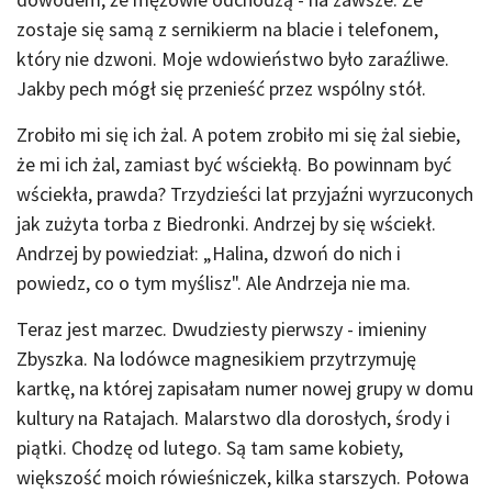
zostaje się samą z sernikierm na blacie i telefonem,
który nie dzwoni. Moje wdowieństwo było zaraźliwe.
Jakby pech mógł się przenieść przez wspólny stół.
Zrobiło mi się ich żal. A potem zrobiło mi się żal siebie,
że mi ich żal, zamiast być wściekłą. Bo powinnam być
wściekła, prawda? Trzydzieści lat przyjaźni wyrzuconych
jak zużyta torba z Biedronki. Andrzej by się wściekł.
Andrzej by powiedział: „Halina, dzwoń do nich i
powiedz, co o tym myślisz". Ale Andrzeja nie ma.
Teraz jest marzec. Dwudziesty pierwszy - imieniny
Zbyszka. Na lodówce magnesikiem przytrzymuję
kartkę, na której zapisałam numer nowej grupy w domu
kultury na Ratajach. Malarstwo dla dorosłych, środy i
piątki. Chodzę od lutego. Są tam same kobiety,
większość moich rówieśniczek, kilka starszych. Połowa