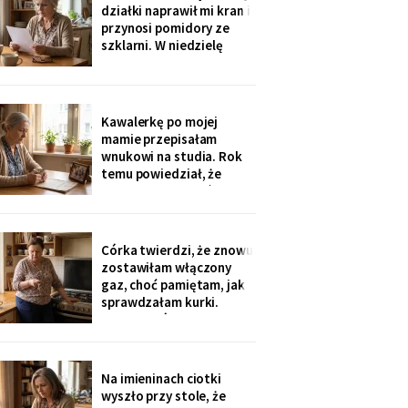
dwa razy i powiedziała
działki naprawił mi kran i
tylko: „Mamo, mogłaś
przynosi pomidory ze
chociaż zdjąć ten stary
szklarni. W niedzielę
fartuch".
dzieci przyjechały oboje,
bez wnuków, na
„poważną rozmowę o
przyszłości". Syn położył
Kawalerkę po mojej
na stole kartkę z
mamie przepisałam
punktami. Pierwszy
wnukowi na studia. Rok
przeczytałam do góry
temu powiedział, że
nogami
musiał ją sprzedać, „bo
nie dawał rady z
opłatami". W środę
spotkałam dawną
Córka twierdzi, że znowu
sąsiadkę stamtąd: „Co
zostawiłam włączony
weekend inni ludzie z
gaz, choć pamiętam, jak
walizkami, klucze w
sprawdzałam kurki.
skrzynce na szyfr.
Klucze, które „zgubiłam",
Obrotny ten
znalazła w mojej
lodówce. Wczoraj
sąsiadka wspomniała, że
Na imieninach ciotki
córka była u mnie we
wyszło przy stole, że
wtorek - kiedy ja