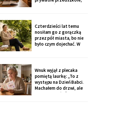
urodziny
„bo Kubuś jest wrażliwy".
W zeszłym tygodniu
pierwszy raz w życiu to ja
poprosiłam o pożyczkę -
Czterdzieści lat temu
na okulary progresywne -
nosiłam go z gorączką
i usłyszałam, że „trzeba
przez pół miasta, bo nie
było sobie
było czym dojechać. W
zeszły wtorek
poprosiłam, żeby
podwiózł mnie na
prześwietlenie biodra.
Wnuk wyjął z plecaka
„Mamo, od tego jest
pomiętą laurkę: „To z
teraz taksówka dla
występu na Dzień Babci.
seniorów, zamów sobie".
Machałem do drzwi, ale
Zamówiłam - kierowca
nie przyszłaś". Żadnego
poczekał
zaproszenia nie
dostałam - przedszkole
przekazuje je przez
rodziców. Córka
wzruszyła ramionami:
„No zapomniałam, mamo,
tyle się teraz