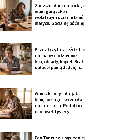
ja co niedzielę czekam z
Zadzwoniłam do córki, że
obiadem. Ostatni raz
mam gorączkę i
przyszli we wrześniu.
wolałabym dziś nie brać
małych. Godzinę później
stali w drzwiach: „Mamo,
oni już przechorowali, nic
im nie będzie". O piątej
przyszedł SMS: „Podasz
Przez trzy lata jeździłam
im obiad? Wrócimy
do mamy codziennie -
głodni".
leki, obiady, kąpiel. Brat
opłacał panią Jadzię na
kilka poranków w
tygodniu. Tydzień po
pogrzebie przysłał mi
rozliczenie: „twoja
Wnuczka nagrała, jak
połowa za opiekunkę,
lepię pierogi, i wrzuciła
osiem tysięcy. Mama by
do internetu. Podobno
tak chciała".
osiemset tysięcy
wyświetleń - ludzie z
całej Polski piszą, że
przypominam im ich
babcie. Córka obejrzała
Pan Tadeusz z sąsiedniej