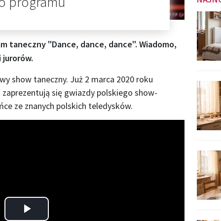
o programu
ram taneczny "Dance, dance, dance". Wiadomo,
 jurorów.
owy show taneczny. Już 2 marca 2020 roku
 zaprezentują się gwiazdy polskiego show-
ńce ze znanych polskich teledysków.
Play