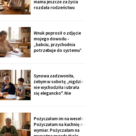
mama jeszcze za życia
siedziałam w przychodni.
rozdała rodzeństwu
Nigdy nie dawałam
pamiątki - medalik,
zegarek po ojcu, kopertę
dla najmłodszego. Ja
dostałam jej różaniec, po
Wnuk poprosił o zdjęcie
pogrzebie, z szuflady.
mojego dowodu -
Siostra wyjaśniła: „Ty i
„babciu, przychodnia
tak zawsze byłaś
potrzebuje do systemu".
ustawiona."
W czerwcu przyszło
wezwanie: chwilówka
przez internet, cztery
tysiące, na moje dane.
Synowa zadzwoniła,
Wnuk płakał, że odda.
żebym w sobotę „nigdzie
Córka na to: „tylko
nie wychodziła i ubrała
nigdzie nie zgłaszaj,
się elegancko". Nie
chcesz mu zniszczyć
spałam całą noc - tak
samo zaczęło się u Krysi,
zanim zawieźli ją do
domu opieki. Przyjechali
Pożyczałam im na wesele.
z tortem i laptopem:
Pożyczałam na kuchnię na
bilety do Rzymu na moje
wymiar. Pożyczałam na
siedemdziesiąte
prywatne przedszkole,