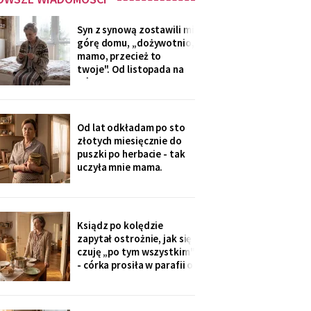
Syn z synową zostawili mi
górę domu, „dożywotnio,
mamo, przecież to
twoje". Od listopada na
górze grzeje tylko jeden
kaloryfer, bo „ciepło i tak
idzie do góry - fizyka".
Rano w moim pokoju jest
Od lat odkładam po sto
czternaście stopni.
złotych miesięcznie do
Termometr przyniosła mi
puszki po herbacie - tak
wnuczka - ona
uczyła mnie mama.
Synowa trafiła na nią przy
„porządkach w mojej
kuchni". Teraz przy każdej
wizycie żartuje przy
Ksiądz po kolędzie
wszystkich: „u mamy
zapytał ostrożnie, jak się
bank, a my się męczymy z
czuję „po tym wszystkim"
kredytem". Puszkę
- córka prosiła w parafii o
modlitwę, bo „mama
zdziwaczała na starość i
odcina się od rodziny". To