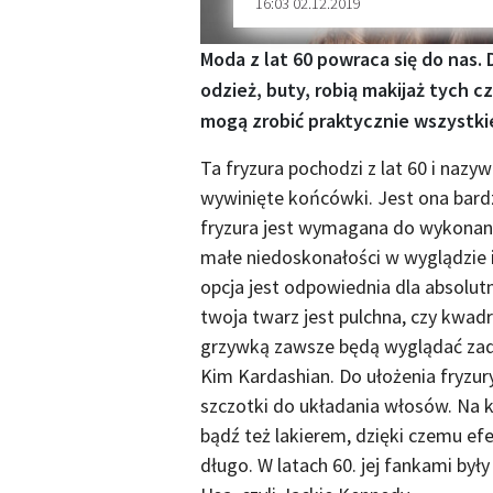
16:03 02.12.2019
Moda z lat 60 powraca się do nas.
odzież, buty, robią makijaż tych c
mogą zrobić praktycznie wszystkie
Ta fryzura pochodzi z lat 60 i nazyw
wywinięte końcówki. Jest ona bardz
fryzura jest wymagana do wykonan
małe niedoskonałości w wyglądzie i
opcja jest odpowiednia dla absolut
twoja twarz jest pulchna, czy kwadr
grzywką zawsze będą wyglądać zadba
Kim Kardashian. Do ułożenia fryzur
szczotki do układania włosów. Na k
bądź też lakierem, dzięki czemu ef
długo. W latach 60. jej fankami by