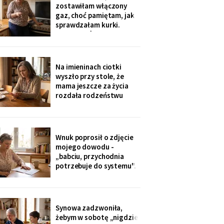
sąsiadkę stamtąd: „Co
zostawiłam włączony
weekend inni ludzie z
gaz, choć pamiętam, jak
walizkami, klucze w
sprawdzałam kurki.
skrzynce na szyfr.
Klucze, które „zgubiłam",
Obrotny ten
znalazła w mojej
lodówce. Wczoraj
sąsiadka wspomniała, że
Na imieninach ciotki
córka była u mnie we
wyszło przy stole, że
wtorek - kiedy ja
mama jeszcze za życia
siedziałam w przychodni.
rozdała rodzeństwu
Nigdy nie dawałam
pamiątki - medalik,
zegarek po ojcu, kopertę
dla najmłodszego. Ja
dostałam jej różaniec, po
Wnuk poprosił o zdjęcie
pogrzebie, z szuflady.
mojego dowodu -
Siostra wyjaśniła: „Ty i
„babciu, przychodnia
tak zawsze byłaś
potrzebuje do systemu".
ustawiona."
W czerwcu przyszło
wezwanie: chwilówka
przez internet, cztery
tysiące, na moje dane.
Synowa zadzwoniła,
Wnuk płakał, że odda.
żebym w sobotę „nigdzie
Córka na to: „tylko