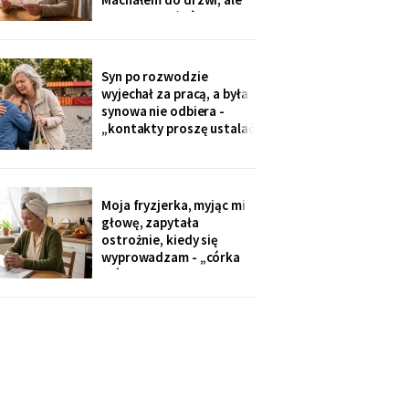
Zamówiłam - kierowca
nie przyszłaś". Żadnego
poczekał
zaproszenia nie
dostałam - przedszkole
przekazuje je przez
Syn po rozwodzie
rodziców. Córka
wyjechał za pracą, a była
wzruszyła ramionami:
synowa nie odbiera -
„No zapomniałam, mamo,
„kontakty proszę ustalać
tyle się teraz
przez adwokata".
Wnuków nie widziałam od
Wielkanocy. W czwartek
na rynku młodszy mnie
Moja fryzjerka, myjąc mi
zobaczył, wyrwał jej się z
głowę, zapytała
ręki i przybiegł. Zdążyłam
ostrożnie, kiedy się
tylko przytulić.
wyprowadzam - „córka
mówiła u nas w salonie,
że mieszkanie pójdzie na
sprzedaż, szuka już pani
czegoś mniejszego".
Niczego nie szukam. Nic
nie sprzedaję.