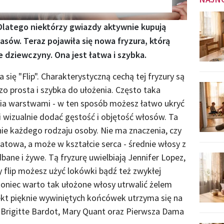
 Dlatego niektórzy gwiazdy aktywnie kupują
zasów. Teraz pojawiła się nowa fryzura, którą
 dziewczyny. Ona jest łatwa i szybka.
a się "Flip". Charakterystyczną cechą tej fryzury są
o prosta i szybka do ułożenia. Często taka
ia warstwami - w ten sposób możesz łatwo ukryć
 wizualnie dodać gęstość i objętość włosów. Ta
nie każdego rodzaju osoby. Nie ma znaczenia, czy
atowa, a może w kształcie serca - średnie włosy z
ne i żywe. Tą fryzurę uwielbiają Jennifer Lopez,
y flip możesz użyć lokówki bądź też zwykłej
oniec warto tak ułożone włosy utrwalić żelem
ekt pięknie wywiniętych końcówek utrzyma się na
ły Brigitte Bardot, Mary Quant oraz Pierwsza Dama