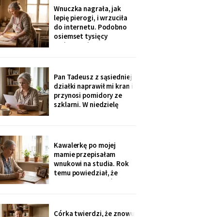
rozliczenie: „twoja
Wnuczka nagrała, jak
połowa za opiekunkę,
lepię pierogi, i wrzuciła
osiem tysięcy. Mama by
do internetu. Podobno
tak chciała".
osiemset tysięcy
wyświetleń - ludzie z
całej Polski piszą, że
przypominam im ich
babcie. Córka obejrzała
Pan Tadeusz z sąsiedniej
dwa razy i powiedziała
działki naprawił mi kran i
tylko: „Mamo, mogłaś
przynosi pomidory ze
chociaż zdjąć ten stary
szklarni. W niedzielę
fartuch".
dzieci przyjechały oboje,
bez wnuków, na
„poważną rozmowę o
przyszłości". Syn położył
Kawalerkę po mojej
na stole kartkę z
mamie przepisałam
punktami. Pierwszy
wnukowi na studia. Rok
przeczytałam do góry
temu powiedział, że
nogami
musiał ją sprzedać, „bo
nie dawał rady z
opłatami". W środę
spotkałam dawną
Córka twierdzi, że znowu