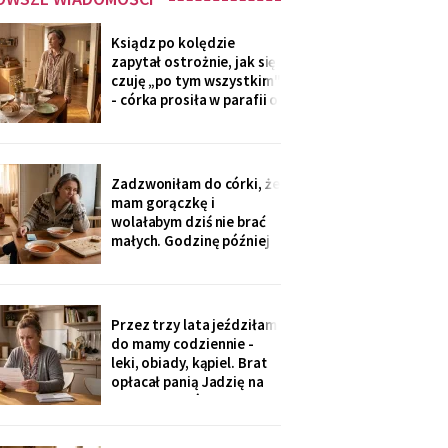
Ksiądz po kolędzie
zapytał ostrożnie, jak się
czuję „po tym wszystkim"
- córka prosiła w parafii o
modlitwę, bo „mama
zdziwaczała na starość i
odcina się od rodziny". To
ja co niedzielę czekam z
Zadzwoniłam do córki, że
obiadem. Ostatni raz
mam gorączkę i
przyszli we wrześniu.
wolałabym dziś nie brać
małych. Godzinę później
stali w drzwiach: „Mamo,
oni już przechorowali, nic
im nie będzie". O piątej
przyszedł SMS: „Podasz
Przez trzy lata jeździłam
im obiad? Wrócimy
do mamy codziennie -
głodni".
leki, obiady, kąpiel. Brat
opłacał panią Jadzię na
kilka poranków w
tygodniu. Tydzień po
pogrzebie przysłał mi