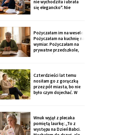
nie wychodziła i ubrała
nigdzie nie zgłaszaj,
się elegancko". Nie
chcesz mu zniszczyć
spałam całą noc - tak
samo zaczęło się u Krysi,
zanim zawieźli ją do
domu opieki. Przyjechali
Pożyczałam im na wesele.
z tortem i laptopem:
Pożyczałam na kuchnię na
bilety do Rzymu na moje
wymiar. Pożyczałam na
siedemdziesiąte
prywatne przedszkole,
urodziny
„bo Kubuś jest wrażliwy".
W zeszłym tygodniu
pierwszy raz w życiu to ja
poprosiłam o pożyczkę -
Czterdzieści lat temu
na okulary progresywne -
nosiłam go z gorączką
i usłyszałam, że „trzeba
przez pół miasta, bo nie
było sobie
było czym dojechać. W
zeszły wtorek
poprosiłam, żeby
podwiózł mnie na
prześwietlenie biodra.
Wnuk wyjął z plecaka
„Mamo, od tego jest
pomiętą laurkę: „To z
teraz taksówka dla
występu na Dzień Babci.
seniorów, zamów sobie".
Machałem do drzwi, ale