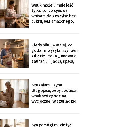
ucałowała w oba policzki.
Wnuk może u mnie jeść
Córka wieczorem
tylko to, co synowa
zapytała tylko, czy przy
wpisała do zeszytu: bez
okazji wzięłam receptę
cukru, bez smażonego,
na
bez „białej mąki". W
czwartek poprosił o
pajdę ze smalcem i
ogórkiem - nie umiałam
Kiedy pilnuję małej, co
odmówić. Wieczorem
godzinę wysyłam synowej
przyszła wiadomość:
zdjęcie - taka „umowa o
„proszę traktować
zaufaniu": jadła, spała,
zeszyt poważnie, inaczej
rysuje. W czwartek
piekłyśmy babeczki i
zapomniałam o
czternastej. Siedem
Szukałam u syna
minut później dzwonił
długopisu, żeby podpisać
telefon: „czemu nie ma
wnukowi zgodę na
zdjęcia, coś się stało?!".
wycieczkę. W szufladzie
Babeczki
leżały broszury trzech
domów seniora. Przy tym
pod Grójcem ktoś dopisał
ołówkiem: «od
Syn pomógł mi złożyć