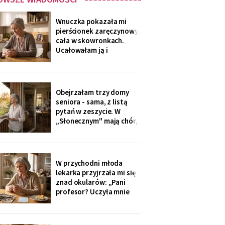
Wnuczka pokazała mi
pierścionek zaręczynowy,
cała w skowronkach.
Ucałowałam ją i
powiedziałam tylko
jedno: „załóż osobne
konto, dziecko, i nigdy
go nie zamykaj". Zdziwiła
Obejrzałam trzy domy
się, mama się obruszyła.
seniora - sama, z listą
Kiedyś zrozumie - ja
pytań w zeszycie. W
zrozumiałam o
„Słonecznym" mają chór,
czterdzieści lat za
bibliotekę i balkony na
południe. Wpłaciłam
zadatek za pokój z
widokiem na sad i
W przychodni młoda
podpisałam papiery.
lekarka przyjrzała mi się
Dzieciom powiem po
znad okularów: „Pani
fakcie - niech raz
profesor? Uczyła mnie
dowiedzą się ostatnie.
pani polskiego w drugim
liceum!". Przyjęła mnie
bez kolejki, a na koniec