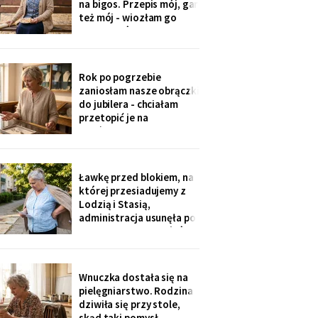
na bigos. Przepis mój, gar
Z rodziny - nikt, choć
też mój - wiozłam go
wszyscy tam siedzą.
rano taksówką, żeby się
nie wylał. Przy dyplomie
powiedziała do
mikrofonu: „to stary
Rok po pogrzebie
przepis z mojej rodziny".
zaniosłam nasze obrączki
Klaskałam razem ze
do jubilera - chciałam
wszystkimi.
przetopić je na
pierścionek dla wnuczki.
Pan zważył, obejrzał
przez lupę i powiedział
cicho: „Pani jest złota.
Ławkę przed blokiem, na
Męża - pozłacana, dobra
której przesiadujemy z
imitacja, robota sprzed
Lodzią i Stasią,
lat".
administracja usunęła po
„skargach mieszkańców"
- podobno psujemy
widok. Pod pismem
jedenaście podpisów.
Wnuczka dostała się na
Rozpoznałam charakter
pielęgniarstwo. Rodzina
pisma córki - ma tu
dziwiła się przy stole,
kawalerkę pod wynajem.
skąd taki pomysł -