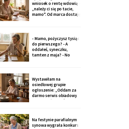
stycznia?».
wniosek o rentę wdowią -
„należy ci się po tacie,
mamo". Od marca dostaję
czterysta złotych więcej.
I od marca syn co miesiąc
wyciąga rękę: „przecież
to tatowe pieniądze, a
- Mamo, pożyczysz tysiąc
tata by chciał pomagać
do pierwszego? - A
nam, nie tobie".
oddałeś, syneczku,
tamten z maja? - No
wiesz co, z tobą się nie da
rozmawiać. Odłożył
słuchawkę. Pięć minut
później zadzwoniła
Wystawiłam na
synowa. Zaczęła od tego,
osiedlowej grupie
że „babcia podobno robi
ogłoszenie: „Oddam za
problemy".
darmo serwis obiadowy
na dwanaście osób,
nieużywany od pięciu lat.
Powód: nie mam już dla
kogo nakrywać". W dwie
Na festynie parafialnym
godziny napisało
synowa wygrała konkurs
czterdzieści obcych osób.