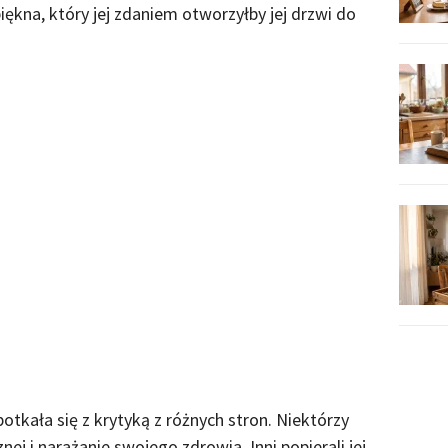
piękna, który jej zdaniem otworzyłby jej drzwi do
otkała się z krytyką z różnych stron. Niektórzy
znej i narażanie swojego zdrowia. Inni popierali jej