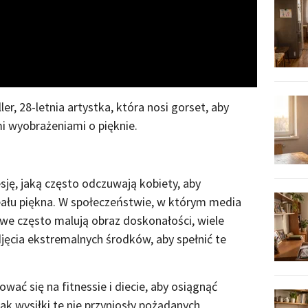
Video
ler, 28-letnia artystka, która nosi gorset, aby
i wyobrażeniami o pięknie.
sję, jaką często odczuwają kobiety, aby
ału piękna. W społeczeństwie, w którym media
e często malują obraz doskonałości, wiele
jęcia ekstremalnych środków, aby spełnić te
wać się na fitnessie i diecie, aby osiągnąć
nak wysiłki te nie przyniosły pożądanych