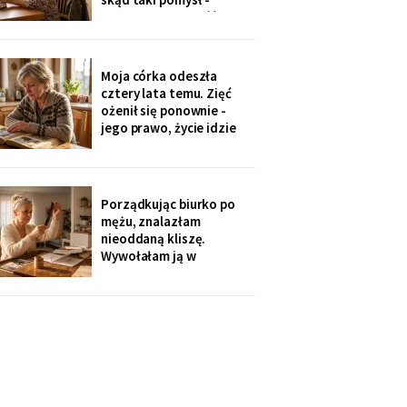
„Mamo, bez przesady
przecież mogła „iść na
coś lepszego".
Odpowiedziała, nie
podnosząc głowy znad
Moja córka odeszła
talerza: „bo widziałam,
cztery lata temu. Zięć
jak babcia trzy lata
ożenił się ponownie -
zajmowała się dziadkiem.
jego prawo, życie idzie
Też chcę tak
dalej. W czwartek
wnuczka szepnęła mi, że
zdjęcia mamy zniknęły ze
ścian, „bo ciocia nie lubi
Porządkując biurko po
na nie patrzeć". Dałam jej
mężu, znalazłam
mały album - schowała go
nieoddaną kliszę.
do tornistra jak
Wywołałam ją w
zakładzie przy rynku. Na
zdjęciach jezioro,
drewniany domek i
roześmiana kobieta przy
ognisku. Na ostatniej
klatce on - młody, z
wąsami, obejmuje ją
ramieniem.