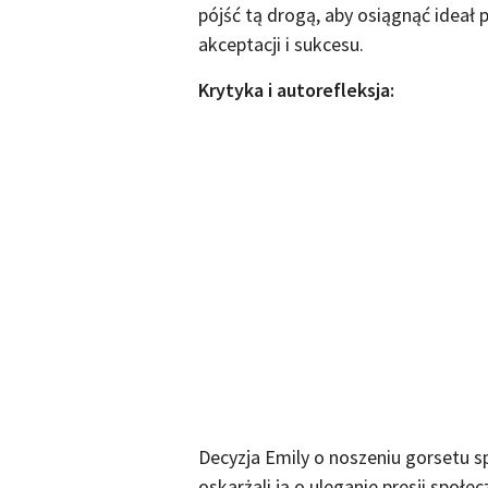
pójść tą drogą, aby osiągnąć ideał 
akceptacji i sukcesu.
Krytyka i autorefleksja:
Decyzja Emily o noszeniu gorsetu sp
oskarżali ją o uleganie presji społec