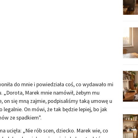
niła do mnie i powiedziała coś, co wydawało mi
rmu. „Dorota, Marek mnie namówił, żebym mu
ie, on się mną zajmie, podpisaliśmy taką umowę u
legalnie. On mówi, że tak będzie lepiej, bo jak
emów ze spadkiem".
 ucięła: „Nie rób scen, dziecko. Marek wie, co