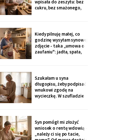
wpisała do zeszytu: bez
okazji wzięłam receptę
cukru, bez smażonego,
na
bez „białej mąki". W
czwartek poprosił o
pajdę ze smalcem i
ogórkiem - nie umiałam
Kiedy pilnuję małej, co
odmówić. Wieczorem
godzinę wysyłam synowej
przyszła wiadomość:
zdjęcie - taka „umowa o
„proszę traktować
zaufaniu": jadła, spała,
zeszyt poważnie, inaczej
rysuje. W czwartek
piekłyśmy babeczki i
zapomniałam o
czternastej. Siedem
Szukałam u syna
minut później dzwonił
długopisu, żeby podpisać
telefon: „czemu nie ma
wnukowi zgodę na
zdjęcia, coś się stało?!".
wycieczkę. W szufladzie
Babeczki
leżały broszury trzech
domów seniora. Przy tym
pod Grójcem ktoś dopisał
ołówkiem: «od
Syn pomógł mi złożyć
stycznia?».
wniosek o rentę wdowią -
„należy ci się po tacie,
mamo". Od marca dostaję