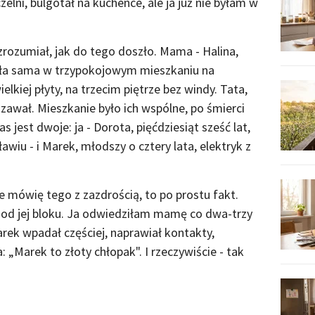
elni, bulgotał na kuchence, ale ja już nie byłam w
zrozumiał, jak do tego doszło. Mama - Halina,
ała sama w trzypokojowym mieszkaniu na
lkiej płyty, na trzecim piętrze bez windy. Tata,
zawał. Mieszkanie było ich wspólne, po śmierci
 jest dwoje: ja - Dorota, pięćdziesiąt sześć lat,
wiu - i Marek, młodszy o cztery lata, elektryk z
e mówię tego z zazdrością, to po prostu fakt.
od jej bloku. Ja odwiedziłam mamę co dwa-trzy
rek wpadał częściej, naprawiał kontakty,
„Marek to złoty chłopak". I rzeczywiście - tak