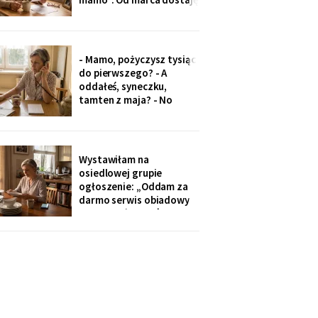
czterysta złotych więcej.
I od marca syn co miesiąc
wyciąga rękę: „przecież
to tatowe pieniądze, a
- Mamo, pożyczysz tysiąc
tata by chciał pomagać
do pierwszego? - A
nam, nie tobie".
oddałeś, syneczku,
tamten z maja? - No
wiesz co, z tobą się nie da
rozmawiać. Odłożył
słuchawkę. Pięć minut
później zadzwoniła
Wystawiłam na
synowa. Zaczęła od tego,
osiedlowej grupie
że „babcia podobno robi
ogłoszenie: „Oddam za
problemy".
darmo serwis obiadowy
na dwanaście osób,
nieużywany od pięciu lat.
Powód: nie mam już dla
kogo nakrywać". W dwie
godziny napisało
czterdzieści obcych osób.
Z rodziny - nikt, choć
wszyscy tam siedzą.