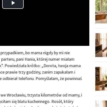
Play
Video
 przypadkiem, bo mama nigdy by mi nie
 parteru, pani Hania, której numer miałam
ek". Powiedziała krótko: „Dorota, twoja mama
nce prawie trzy godziny, zanim zapukałam i
e odbierał telefonu. Pomyślałam, że powinnaś
we Wrocławiu, trzysta kilometrów od mamy, i
ciłam się blatu kuchennego. Rosół, który