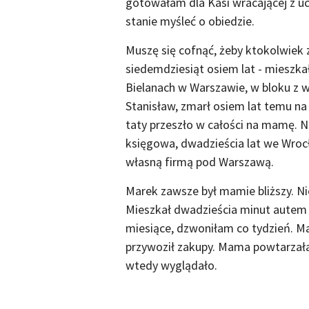
gotowałam dla Kasi wracającej z ucz
stanie myśleć o obiedzie.
Muszę się cofnąć, żeby ktokolwiek 
siedemdziesiąt osiem lat - mieszk
Bielanach w Warszawie, w bloku z wie
Stanisław, zmarł osiem lat temu na 
taty przeszło w całości na mamę. Nas
księgowa, dwadzieścia lat we Wrocła
własną firmą pod Warszawą.
Marek zawsze był mamie bliższy. Ni
Mieszkał dwadzieścia minut autem 
miesiące, dzwoniłam co tydzień. Ma
przywoził zakupy. Mama powtarzała: 
wtedy wyglądało.