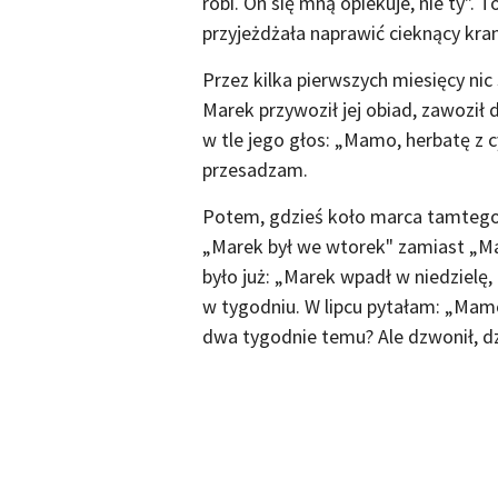
robi. On się mną opiekuje, nie ty". To
przyjeżdżała naprawić cieknący kra
Przez kilka pierwszych miesięcy ni
Marek przywoził jej obiad, zawoził 
w tle jego głos: „Mamo, herbatę z c
przesadzam.
Potem, gdzieś koło marca tamteg
„Marek był we wtorek" zamiast „Ma
było już: „Marek wpadł w niedzielę,
w tygodniu. W lipcu pytałam: „Mamo
dwa tygodnie temu? Ale dzwonił, d