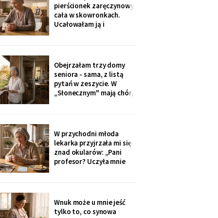
Wieczorem zadzwonił i
pierścionek zaręczynowy,
długo milczał w
cała w skowronkach.
słuchawce - pierwszy raz
Ucałowałam ją i
od lat
powiedziałam tylko
jedno: „załóż osobne
konto, dziecko, i nigdy
go nie zamykaj". Zdziwiła
Obejrzałam trzy domy
się, mama się obruszyła.
seniora - sama, z listą
Kiedyś zrozumie - ja
pytań w zeszycie. W
zrozumiałam o
„Słonecznym" mają chór,
czterdzieści lat za
bibliotekę i balkony na
południe. Wpłaciłam
zadatek za pokój z
widokiem na sad i
W przychodni młoda
podpisałam papiery.
lekarka przyjrzała mi się
Dzieciom powiem po
znad okularów: „Pani
fakcie - niech raz
profesor? Uczyła mnie
dowiedzą się ostatnie.
pani polskiego w drugim
liceum!". Przyjęła mnie
bez kolejki, a na koniec
ucałowała w oba policzki.
Wnuk może u mnie jeść
Córka wieczorem
tylko to, co synowa
zapytała tylko, czy przy