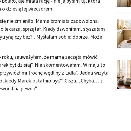
 bolało, ale miała rację - nie ja byłam tą, która
n o dziesiątej wieczorem.
c się nie zmieniło. Mama brzmiała zadowolona.
do lekarza, sprzątał. Kiedy dzwoniłam, słyszałam
ytryną czy bez?". Myślałam sobie: dobrze. Może
o roku, zauważyłam, że mama zaczęła mówić
rek był dzisiaj". Nie skomentowałam. W maju to
 przywiózł mi trochę wędliny z Lidla". Jedna wizyta
, kiedy Marek ostatnio był?". Cisza. „Chyba… z
zwonił na pewno".