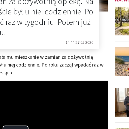
an za dożywotnią opiekę. Na
cie był u niej codziennie. Po
ć raz w tygodniu. Potem już
u.
14:44 27.05.2026
sała mu mieszkanie w zamian za dożywotnią
ł u niej codziennie. Po roku zaczął wpadać raz w
esiącu.