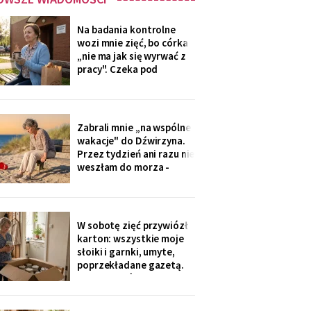
Na badania kontrolne
wozi mnie zięć, bo córka
„nie ma jak się wyrwać z
pracy". Czeka pod
przychodnią z termosem i
drożdżówką, żonie nic nie
mówi. W zeszły czwartek
powiedział cicho: „niech
Zabrali mnie „na wspólne
się mama na nią nie
wakacje" do Dźwirzyna.
gniewa. Ona zapomina, że
Przez tydzień ani razu nie
mama nie będzie
weszłam do morza -
pilnowałam dzieci, kiedy
młodzi „korzystali z
życia". W drodze
powrotnej syn zapytał: „i
W sobotę zięć przywiózł
jak, mamo, odpoczęłaś?".
karton: wszystkie moje
Piasek przywiozłam tylko
słoiki i garnki, umyte,
w butach, z placu
poprzekładane gazetą.
„Synowa mówi, że już nie
trzeba, mamo, zamawiają
teraz z aplikacji".