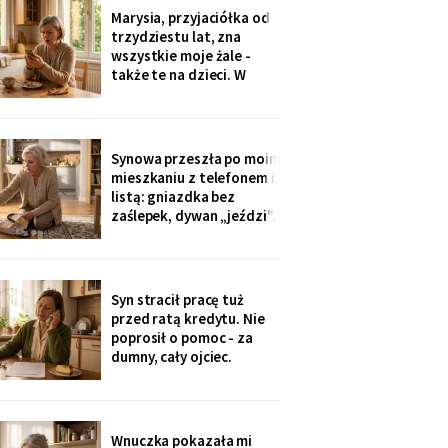
Dwadzieścia lat woziłam
Marysia, przyjaciółka od
im niedzielne obiady.
trzydziestu lat, zna
Karton stoi w
wszystkie moje żale -
przedpokoju trzeci dzień
także te na dzieci. W
- nie
niedzielę zobaczyłam u
wnuczki zdjęcia z chrzcin:
przy stole, obok mojej
córki, siedziała Marysia.
Synowa przeszła po moim
Mnie nie zaproszono.
mieszkaniu z telefonem i
Córka wyjaśniła krótko:
listą: gniazdka bez
„Marysia tak
zaślepek, dywan „jeździ",
garnki w zasięgu małej.
Dwie strony poprawek -
„inaczej nie będziemy jej
przywozić". Zaślepki
Syn stracił pracę tuż
kupiłam w poniedziałek.
przed ratą kredytu. Nie
Własną trójkę
poprosił o pomoc - za
wychowałam bez ani
dumny, cały ojciec.
jednej.
Przelałam im z lokaty
piętnaście tysięcy, w
tytule wpisałam „zaległy
prezent ślubny".
Wnuczka pokazała mi