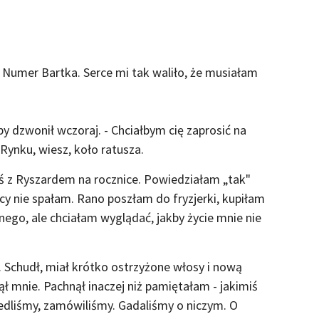
 Numer Bartka. Serce mi tak waliło, że musiałam
by dzwonił wczoraj. - Chciałbym cię zaprosić na
 Rynku, wiesz, koło ratusza.
ś z Ryszardem na rocznice. Powiedziałam „tak"
ocy nie spałam. Rano poszłam do fryzjerki, kupiłam
ego, ale chciałam wyglądać, jakby życie mnie nie
ku. Schudł, miał krótko ostrzyżone włosy i nową
ął mnie. Pachnął inaczej niż pamiętałam - jakimiś
dliśmy, zamówiliśmy. Gadaliśmy o niczym. O