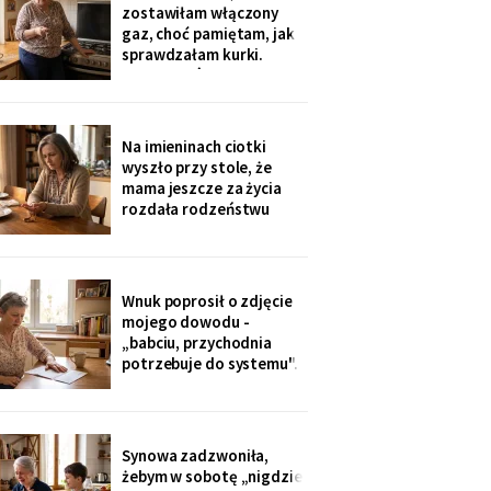
sąsiadkę stamtąd: „Co
zostawiłam włączony
weekend inni ludzie z
gaz, choć pamiętam, jak
walizkami, klucze w
sprawdzałam kurki.
skrzynce na szyfr.
Klucze, które „zgubiłam",
Obrotny ten
znalazła w mojej
lodówce. Wczoraj
sąsiadka wspomniała, że
Na imieninach ciotki
córka była u mnie we
wyszło przy stole, że
wtorek - kiedy ja
mama jeszcze za życia
siedziałam w przychodni.
rozdała rodzeństwu
Nigdy nie dawałam
pamiątki - medalik,
zegarek po ojcu, kopertę
dla najmłodszego. Ja
dostałam jej różaniec, po
Wnuk poprosił o zdjęcie
pogrzebie, z szuflady.
mojego dowodu -
Siostra wyjaśniła: „Ty i
„babciu, przychodnia
tak zawsze byłaś
potrzebuje do systemu".
ustawiona."
W czerwcu przyszło
wezwanie: chwilówka
przez internet, cztery
tysiące, na moje dane.
Synowa zadzwoniła,
Wnuk płakał, że odda.
żebym w sobotę „nigdzie
Córka na to: „tylko