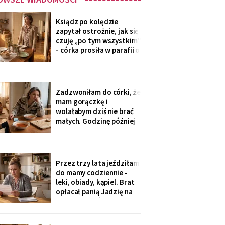
Ksiądz po kolędzie
zapytał ostrożnie, jak się
czuję „po tym wszystkim"
- córka prosiła w parafii o
modlitwę, bo „mama
zdziwaczała na starość i
odcina się od rodziny". To
ja co niedzielę czekam z
Zadzwoniłam do córki, że
obiadem. Ostatni raz
mam gorączkę i
przyszli we wrześniu.
wolałabym dziś nie brać
małych. Godzinę później
stali w drzwiach: „Mamo,
oni już przechorowali, nic
im nie będzie". O piątej
przyszedł SMS: „Podasz
Przez trzy lata jeździłam
im obiad? Wrócimy
do mamy codziennie -
głodni".
leki, obiady, kąpiel. Brat
opłacał panią Jadzię na
kilka poranków w
tygodniu. Tydzień po
pogrzebie przysłał mi