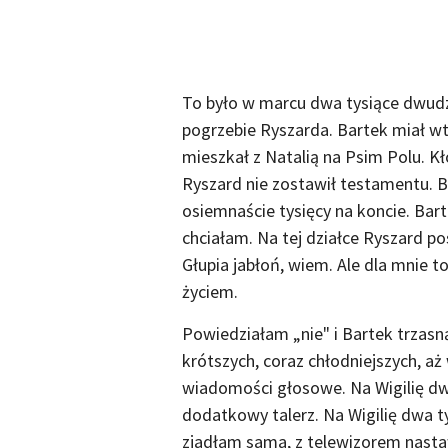
To było w marcu dwa tysiące dwudz
pogrzebie Ryszarda. Bartek miał wte
mieszkał z Natalią na Psim Polu. Kłó
Ryszard nie zostawił testamentu. B
osiemnaście tysięcy na koncie. Bart
chciałam. Na tej działce Ryszard pos
Głupia jabłoń, wiem. Ale dla mnie t
życiem.
Powiedziałam „nie" i Bartek trzasn
krótszych, coraz chłodniejszych, a
wiadomości głosowe. Na Wigilię d
dodatkowy talerz. Na Wigilię dwa t
zjadłam sama, z telewizorem nasta