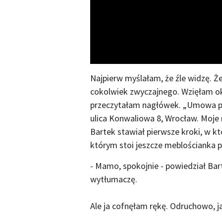
Najpierw myślałam, że źle widzę. Ż
cokolwiek zwyczajnego. Wzięłam oku
przeczytałam nagłówek. „Umowa pr
ulica Konwaliowa 8, Wrocław. Moje
Bartek stawiał pierwsze kroki, w k
którym stoi jeszcze meblościanka p
- Mamo, spokojnie - powiedział Bart
wytłumaczę.
Ale ja cofnęłam rękę. Odruchowo, j