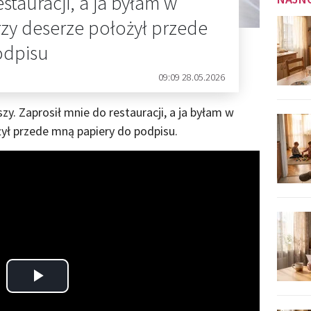
stauracji, a ja byłam w
zy deserze położył przede
odpisu
09:09 28.05.2026
zy. Zaprosił mnie do restauracji, a ja byłam w
ył przede mną papiery do podpisu.
Play