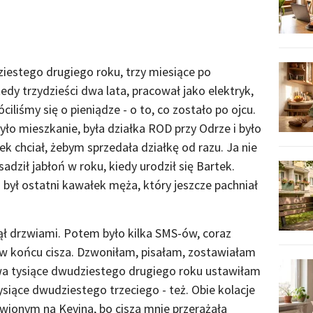
iestego drugiego roku, trzy miesiące po
dy trzydzieści dwa lata, pracował jako elektryk,
ciliśmy się o pieniądze - o to, co zostało po ojcu.
yło mieszkanie, była działka ROD przy Odrze i było
ek chciał, żebym sprzedała działkę od razu. Ja nie
adził jabłoń w roku, kiedy urodził się Bartek.
o był ostatni kawałek męża, który jeszcze pachniał
ął drzwiami. Potem było kilka SMS-ów, coraz
ż w końcu cisza. Dzwoniłam, pisałam, zostawiałam
wa tysiące dwudziestego drugiego roku ustawiłam
ysiące dwudziestego trzeciego - też. Obie kolacje
wionym na Kevina, bo cisza mnie przerażała