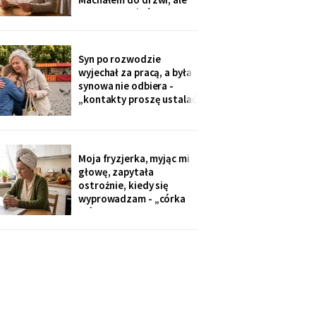
Zamówiłam - kierowca
nie przyszłaś". Żadnego
poczekał
zaproszenia nie
dostałam - przedszkole
przekazuje je przez
Syn po rozwodzie
rodziców. Córka
wyjechał za pracą, a była
wzruszyła ramionami:
synowa nie odbiera -
„No zapomniałam, mamo,
„kontakty proszę ustalać
tyle się teraz
przez adwokata".
Wnuków nie widziałam od
Wielkanocy. W czwartek
na rynku młodszy mnie
Moja fryzjerka, myjąc mi
zobaczył, wyrwał jej się z
głowę, zapytała
ręki i przybiegł. Zdążyłam
ostrożnie, kiedy się
tylko przytulić.
wyprowadzam - „córka
mówiła u nas w salonie,
że mieszkanie pójdzie na
sprzedaż, szuka już pani
czegoś mniejszego".
Niczego nie szukam. Nic
nie sprzedaję.