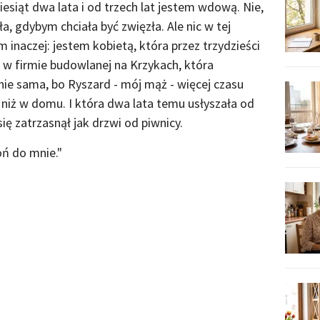
siąt dwa lata i od trzech lat jestem wdową. Nie,
a, gdybym chciała być zwięzła. Ale nic w tej
em inaczej: jestem kobietą, która przez trzydzieści
 w firmie budowlanej na Krzykach, która
ie sama, bo Ryszard - mój mąż - więcej czasu
iż w domu. I która dwa lata temu usłyszała od
ię zatrzasnął jak drzwi od piwnicy.
oń do mnie."