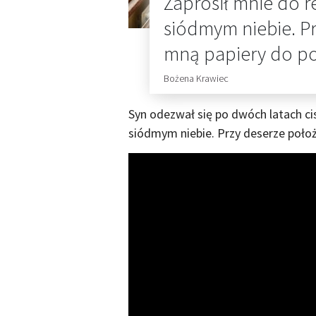
Zaprosił mnie do re
siódmym niebie. Pr
mną papiery do p
Bożena Krawiec
Syn odezwał się po dwóch latach cis
siódmym niebie. Przy deserze położ