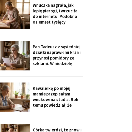
rozliczenie: „twoja
Wnuczka nagrała, jak
połowa za opiekunkę,
lepię pierogi, i wrzuciła
osiem tysięcy. Mama by
do internetu. Podobno
tak chciała".
osiemset tysięcy
wyświetleń - ludzie z
całej Polski piszą, że
przypominam im ich
babcie. Córka obejrzała
Pan Tadeusz z sąsiedniej
dwa razy i powiedziała
działki naprawił mi kran i
tylko: „Mamo, mogłaś
przynosi pomidory ze
chociaż zdjąć ten stary
szklarni. W niedzielę
fartuch".
dzieci przyjechały oboje,
bez wnuków, na
„poważną rozmowę o
przyszłości". Syn położył
Kawalerkę po mojej
na stole kartkę z
mamie przepisałam
punktami. Pierwszy
wnukowi na studia. Rok
przeczytałam do góry
temu powiedział, że
nogami
musiał ją sprzedać, „bo
nie dawał rady z
opłatami". W środę
spotkałam dawną
Córka twierdzi, że znowu