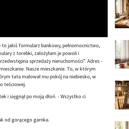
Video
e to jakiś formularz bankowy, pełnomocnictwo,
lary z torebki, założyłam je powoli i
zedwstępna sprzedaży nieruchomości". Adres -
 mieszkanie. Nasze mieszkanie. To, w którym
tórym tata malował mu pokój na niebiesko, w
o teściowej.
ek i sięgnął po moją dłoń. - Wszystko ci
ak od gorącego garnka.