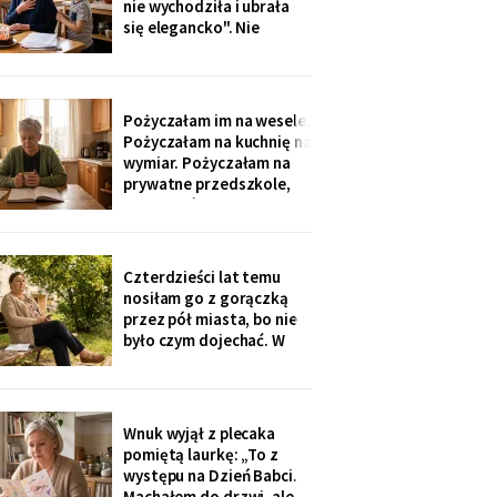
nie wychodziła i ubrała
nigdzie nie zgłaszaj,
się elegancko". Nie
chcesz mu zniszczyć
spałam całą noc - tak
samo zaczęło się u Krysi,
zanim zawieźli ją do
domu opieki. Przyjechali
Pożyczałam im na wesele.
z tortem i laptopem:
Pożyczałam na kuchnię na
bilety do Rzymu na moje
wymiar. Pożyczałam na
siedemdziesiąte
prywatne przedszkole,
urodziny
„bo Kubuś jest wrażliwy".
W zeszłym tygodniu
pierwszy raz w życiu to ja
poprosiłam o pożyczkę -
Czterdzieści lat temu
na okulary progresywne -
nosiłam go z gorączką
i usłyszałam, że „trzeba
przez pół miasta, bo nie
było sobie
było czym dojechać. W
zeszły wtorek
poprosiłam, żeby
podwiózł mnie na
prześwietlenie biodra.
Wnuk wyjął z plecaka
„Mamo, od tego jest
pomiętą laurkę: „To z
teraz taksówka dla
występu na Dzień Babci.
seniorów, zamów sobie".
Machałem do drzwi, ale