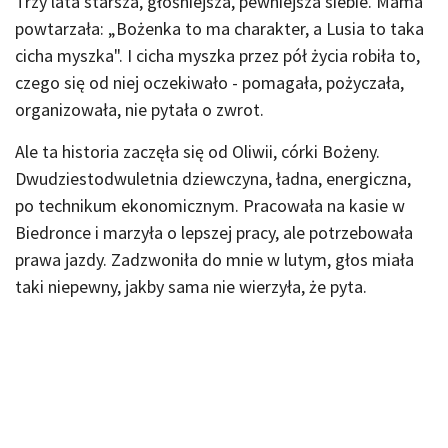
Trzy lata starsza, głośniejsza, pewniejsza siebie. Mama
powtarzała: „Bożenka to ma charakter, a Lusia to taka
cicha myszka". I cicha myszka przez pół życia robiła to,
czego się od niej oczekiwało - pomagała, pożyczała,
organizowała, nie pytała o zwrot.
Ale ta historia zaczęła się od Oliwii, córki Bożeny.
Dwudziestodwuletnia dziewczyna, ładna, energiczna,
po technikum ekonomicznym. Pracowała na kasie w
Biedronce i marzyła o lepszej pracy, ale potrzebowała
prawa jazdy. Zadzwoniła do mnie w lutym, głos miała
taki niepewny, jakby sama nie wierzyła, że pyta.