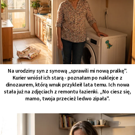
Na urodziny syn z synową „sprawili mi nową pralkę".
Kurier wniósł ich starą - poznałam po naklejce z
dinozaurem, którą wnuk przykleił lata temu. Ich nowa
stała już na zdjęciach z remontu łazienki. „No ciesz się,
mamo, twoja przecież ledwo zipała".