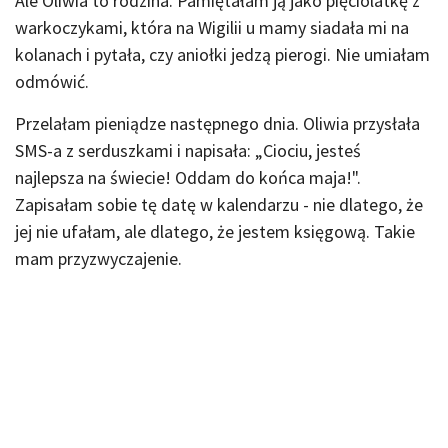
Ale Oliwia to rodzina. Pamiętałam ją jako pięciolatkę z
warkoczykami, która na Wigilii u mamy siadała mi na
kolanach i pytała, czy aniołki jedzą pierogi. Nie umiałam
odmówić.
Przelałam pieniądze następnego dnia. Oliwia przysłała
SMS-a z serduszkami i napisała: „Ciociu, jesteś
najlepsza na świecie! Oddam do końca maja!".
Zapisałam sobie tę datę w kalendarzu - nie dlatego, że
jej nie ufałam, ale dlatego, że jestem księgową. Takie
mam przyzwyczajenie.