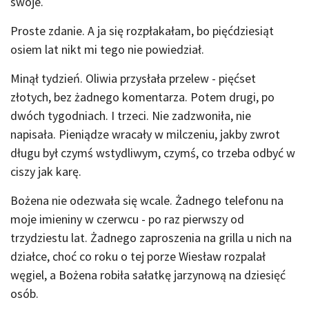
swoje.
Proste zdanie. A ja się rozpłakałam, bo pięćdziesiąt
osiem lat nikt mi tego nie powiedział.
Minął tydzień. Oliwia przysłała przelew - pięćset
złotych, bez żadnego komentarza. Potem drugi, po
dwóch tygodniach. I trzeci. Nie zadzwoniła, nie
napisała. Pieniądze wracały w milczeniu, jakby zwrot
długu był czymś wstydliwym, czymś, co trzeba odbyć w
ciszy jak karę.
Bożena nie odezwała się wcale. Żadnego telefonu na
moje imieniny w czerwcu - po raz pierwszy od
trzydziestu lat. Żadnego zaproszenia na grilla u nich na
działce, choć co roku o tej porze Wiesław rozpalał
węgiel, a Bożena robiła sałatkę jarzynową na dziesięć
osób.