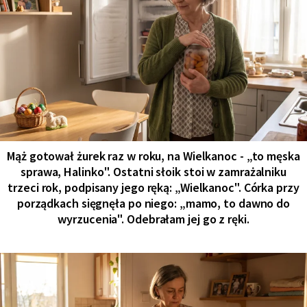
Mąż gotował żurek raz w roku, na Wielkanoc - „to męska
sprawa, Halinko". Ostatni słoik stoi w zamrażalniku
trzeci rok, podpisany jego ręką: „Wielkanoc". Córka przy
porządkach sięgnęła po niego: „mamo, to dawno do
wyrzucenia". Odebrałam jej go z ręki.