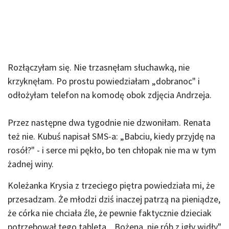
Rozłączyłam się. Nie trzasnęłam słuchawką, nie
krzyknęłam. Po prostu powiedziałam „dobranoc" i
odłożyłam telefon na komodę obok zdjęcia Andrzeja.
Przez następne dwa tygodnie nie dzwoniłam. Renata
też nie. Kubuś napisał SMS-a: „Babciu, kiedy przyjdę na
rosół?" - i serce mi pękło, bo ten chłopak nie ma w tym
żadnej winy.
Koleżanka Krysia z trzeciego piętra powiedziała mi, że
przesadzam. Że młodzi dziś inaczej patrzą na pieniądze,
że córka nie chciała źle, że pewnie faktycznie dzieciak
potrzebował tego tableta. „Bożena, nie rób z igły widły"