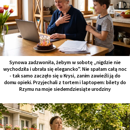
Synowa zadzwoniła, żebym w sobotę „nigdzie nie
wychodziła i ubrała się elegancko". Nie spałam całą noc
- tak samo zaczęło się u Krysi, zanim zawieźli ją do
domu opieki. Przyjechali z tortem i laptopem: bilety do
Rzymu na moje siedemdziesiąte urodziny