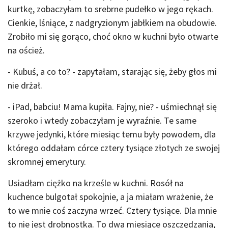
kurtkę, zobaczyłam to srebrne pudełko w jego rękach.
Cienkie, lśniące, z nadgryzionym jabłkiem na obudowie.
Zrobiło mi się gorąco, choć okno w kuchni było otwarte
na oścież.
- Kubuś, a co to? - zapytałam, starając się, żeby głos mi
nie drżał.
- iPad, babciu! Mama kupiła. Fajny, nie? - uśmiechnął się
szeroko i wtedy zobaczyłam je wyraźnie. Te same
krzywe jedynki, które miesiąc temu były powodem, dla
którego oddałam córce cztery tysiące złotych ze swojej
skromnej emerytury.
Usiadłam ciężko na krześle w kuchni. Rosół na
kuchence bulgotał spokojnie, a ja miałam wrażenie, że
to we mnie coś zaczyna wrzeć. Cztery tysiące. Dla mnie
to nie jest drobnostka. To dwa miesiące oszczędzania,