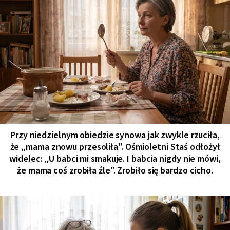
Przy niedzielnym obiedzie synowa jak zwykle rzuciła,
że „mama znowu przesoliła". Ośmioletni Staś odłożył
widelec: „U babci mi smakuje. I babcia nigdy nie mówi,
że mama coś zrobiła źle". Zrobiło się bardzo cicho.