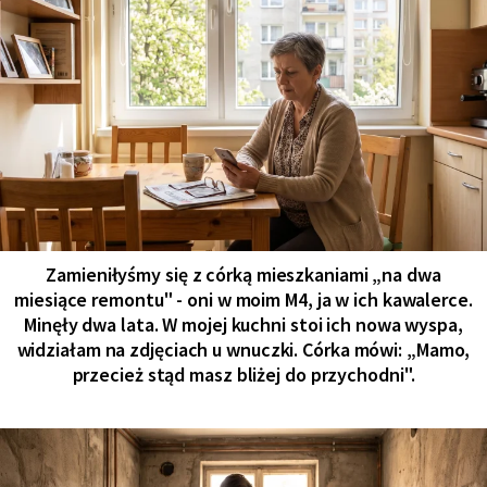
Zamieniłyśmy się z córką mieszkaniami „na dwa
miesiące remontu" - oni w moim M4, ja w ich kawalerce.
Minęły dwa lata. W mojej kuchni stoi ich nowa wyspa,
widziałam na zdjęciach u wnuczki. Córka mówi: „Mamo,
przecież stąd masz bliżej do przychodni".