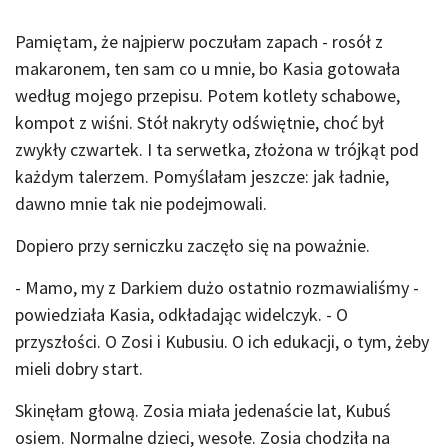
Pamiętam, że najpierw poczułam zapach - rosół z
makaronem, ten sam co u mnie, bo Kasia gotowała
według mojego przepisu. Potem kotlety schabowe,
kompot z wiśni. Stół nakryty odświętnie, choć był
zwykły czwartek. I ta serwetka, złożona w trójkąt pod
każdym talerzem. Pomyślałam jeszcze: jak ładnie,
dawno mnie tak nie podejmowali.
Dopiero przy serniczku zaczęło się na poważnie.
- Mamo, my z Darkiem dużo ostatnio rozmawialiśmy -
powiedziała Kasia, odkładając widelczyk. - O
przyszłości. O Zosi i Kubusiu. O ich edukacji, o tym, żeby
mieli dobry start.
Skinęłam głową. Zosia miała jedenaście lat, Kubuś
osiem. Normalne dzieci, wesołe. Zosia chodziła na