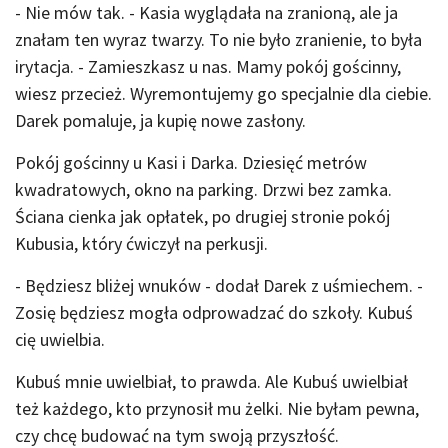
- Nie mów tak. - Kasia wyglądała na zranioną, ale ja
znałam ten wyraz twarzy. To nie było zranienie, to była
irytacja. - Zamieszkasz u nas. Mamy pokój gościnny,
wiesz przecież. Wyremontujemy go specjalnie dla ciebie.
Darek pomaluje, ja kupię nowe zasłony.
Pokój gościnny u Kasi i Darka. Dziesięć metrów
kwadratowych, okno na parking. Drzwi bez zamka.
Ściana cienka jak opłatek, po drugiej stronie pokój
Kubusia, który ćwiczył na perkusji.
- Będziesz bliżej wnuków - dodał Darek z uśmiechem. -
Zosię będziesz mogła odprowadzać do szkoły. Kubuś
cię uwielbia.
Kubuś mnie uwielbiał, to prawda. Ale Kubuś uwielbiał
też każdego, kto przynosił mu żelki. Nie byłam pewna,
czy chcę budować na tym swoją przyszłość.