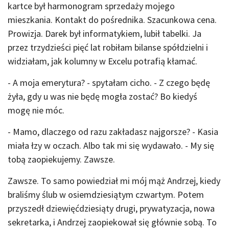
kartce był harmonogram sprzedaży mojego
mieszkania. Kontakt do pośrednika. Szacunkowa cena.
Prowizja. Darek był informatykiem, lubił tabelki. Ja
przez trzydzieści pięć lat robiłam bilanse spółdzielni i
widziałam, jak kolumny w Excelu potrafią kłamać.
- A moja emerytura? - spytałam cicho. - Z czego będę
żyła, gdy u was nie będę mogła zostać? Bo kiedyś
mogę nie móc.
- Mamo, dlaczego od razu zakładasz najgorsze? - Kasia
miała łzy w oczach. Albo tak mi się wydawało. - My się
tobą zaopiekujemy. Zawsze.
Zawsze. To samo powiedział mi mój mąż Andrzej, kiedy
braliśmy ślub w osiemdziesiątym czwartym. Potem
przyszedł dziewięćdziesiąty drugi, prywatyzacja, nowa
sekretarka, i Andrzej zaopiekował się głównie sobą. To