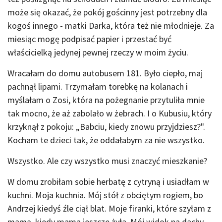
może się okazać, że pokój gościnny jest potrzebny dla
kogoś innego - matki Darka, która też nie młodnieje. Za
miesiąc mogę podpisać papier i przestać być
właścicielką jedynej pewnej rzeczy w moim życiu.
Wracałam do domu autobusem 181. Było ciepło, maj
pachnął lipami. Trzymałam torebkę na kolanach i
myślałam o Zosi, która na pożegnanie przytuliła mnie
tak mocno, że aż zabolało w żebrach. I o Kubusiu, który
krzyknął z pokoju: „Babciu, kiedy znowu przyjdziesz?".
Kocham te dzieci tak, że oddałabym za nie wszystko.
Wszystko. Ale czy wszystko musi znaczyć mieszkanie?
W domu zrobiłam sobie herbatę z cytryną i usiadłam w
kuchni. Moja kuchnia. Mój stół z obciętym rogiem, bo
Andrzej kiedyś źle ciął blat. Moje firanki, które szyłam z
mamą, kiedy mama jeszcze żyła. Mój widok na dachy