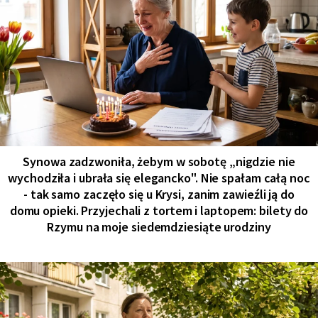
Synowa zadzwoniła, żebym w sobotę „nigdzie nie
wychodziła i ubrała się elegancko". Nie spałam całą noc
- tak samo zaczęło się u Krysi, zanim zawieźli ją do
domu opieki. Przyjechali z tortem i laptopem: bilety do
Rzymu na moje siedemdziesiąte urodziny