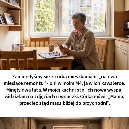
Zamieniłyśmy się z córką mieszkaniami „na dwa
miesiące remontu" - oni w moim M4, ja w ich kawalerce.
Minęły dwa lata. W mojej kuchni stoi ich nowa wyspa,
widziałam na zdjęciach u wnuczki. Córka mówi: „Mamo,
przecież stąd masz bliżej do przychodni".