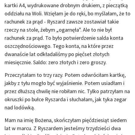
kartki A4, wydrukowane drobnym drukiem, z pieczątką
oddziału na Woli. Wzięłam je do ręki, bo myślałam, że to
rachunek za prąd - Ryszard zawsze zostawiał takie
rzeczy na stole, żebym „ogarnęła". Ale to nie był
rachunek za prąd. To było potwierdzenie salda konta
oszczędnościowego. Tego konta, na które przez
dwanaście lat odkładaliśmy po pięćset złotych
miesięcznie. Saldo: zero złotych i zero groszy.
Przeczytałam to trzy razy. Potem odwróciłam kartkę,
jakby z tyłu mogło być wyjaśnienie. Potem usiadłam i
przez dłuższą chwilę nie robiłam nic. Tylko patrzyłam na
okruszki po bułce Ryszarda i słuchałam, jak tyka zegar
nad lodówką.
Mam na imię Bożena, skończyłam pięćdziesiąt siedem
lat w marcu. Z Ryszardem jesteśmy trzydzieści dwa