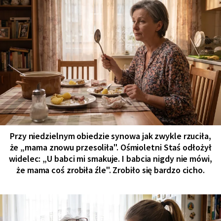
Przy niedzielnym obiedzie synowa jak zwykle rzuciła,
że „mama znowu przesoliła". Ośmioletni Staś odłożył
widelec: „U babci mi smakuje. I babcia nigdy nie mówi,
że mama coś zrobiła źle". Zrobiło się bardzo cicho.