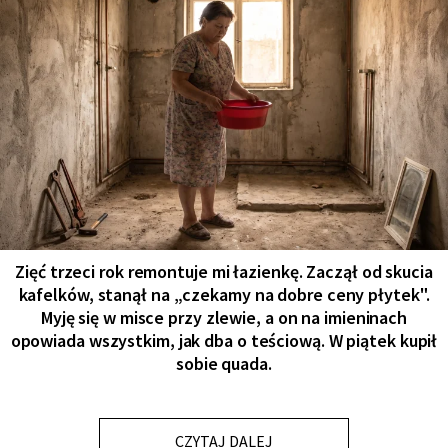
Zięć trzeci rok remontuje mi łazienkę. Zaczął od skucia
kafelków, stanął na „czekamy na dobre ceny płytek".
Myję się w misce przy zlewie, a on na imieninach
opowiada wszystkim, jak dba o teściową. W piątek kupił
sobie quada.
CZYTAJ DALEJ