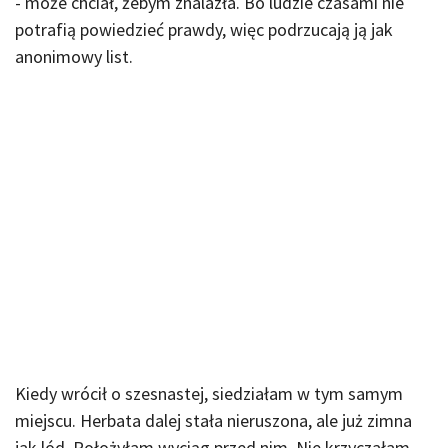
- może chciał, żebym znalazła. Bo ludzie czasami nie
potrafią powiedzieć prawdy, więc podrzucają ją jak
anonimowy list.
Kiedy wrócił o szesnastej, siedziałam w tym samym
miejscu. Herbata dalej stała nieruszona, ale już zimna
jak lód. Położyłam wyciąg przed nim. Nie krzyczałam.