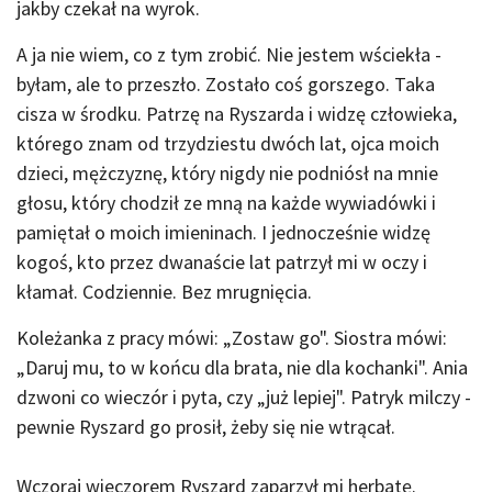
jakby czekał na wyrok.
A ja nie wiem, co z tym zrobić. Nie jestem wściekła -
byłam, ale to przeszło. Zostało coś gorszego. Taka
cisza w środku. Patrzę na Ryszarda i widzę człowieka,
którego znam od trzydziestu dwóch lat, ojca moich
dzieci, mężczyznę, który nigdy nie podniósł na mnie
głosu, który chodził ze mną na każde wywiadówki i
pamiętał o moich imieninach. I jednocześnie widzę
kogoś, kto przez dwanaście lat patrzył mi w oczy i
kłamał. Codziennie. Bez mrugnięcia.
Koleżanka z pracy mówi: „Zostaw go". Siostra mówi:
„Daruj mu, to w końcu dla brata, nie dla kochanki". Ania
dzwoni co wieczór i pyta, czy „już lepiej". Patryk milczy -
pewnie Ryszard go prosił, żeby się nie wtrącał.
Wczoraj wieczorem Ryszard zaparzył mi herbatę.