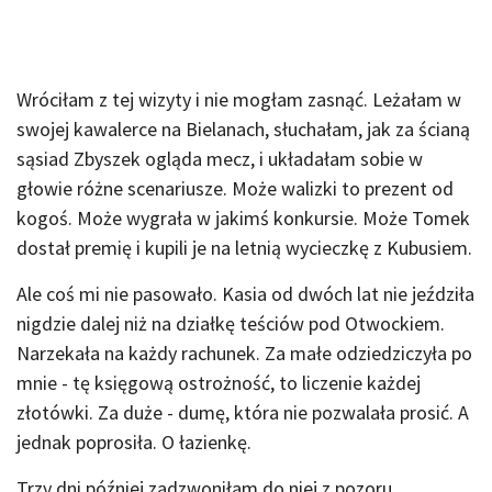
Wróciłam z tej wizyty i nie mogłam zasnąć. Leżałam w
swojej kawalerce na Bielanach, słuchałam, jak za ścianą
sąsiad Zbyszek ogląda mecz, i układałam sobie w
głowie różne scenariusze. Może walizki to prezent od
kogoś. Może wygrała w jakimś konkursie. Może Tomek
dostał premię i kupili je na letnią wycieczkę z Kubusiem.
Ale coś mi nie pasowało. Kasia od dwóch lat nie jeździła
nigdzie dalej niż na działkę teściów pod Otwockiem.
Narzekała na każdy rachunek. Za małe odziedziczyła po
mnie - tę księgową ostrożność, to liczenie każdej
złotówki. Za duże - dumę, która nie pozwalała prosić. A
jednak poprosiła. O łazienkę.
Trzy dni później zadzwoniłam do niej z pozoru