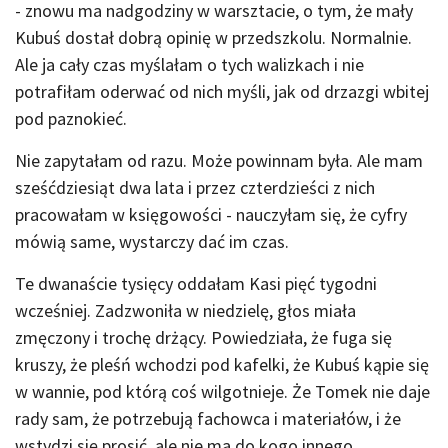
- znowu ma nadgodziny w warsztacie, o tym, że mały
Kubuś dostał dobrą opinię w przedszkolu. Normalnie.
Ale ja cały czas myślałam o tych walizkach i nie
potrafiłam oderwać od nich myśli, jak od drzazgi wbitej
pod paznokieć.
Nie zapytałam od razu. Może powinnam była. Ale mam
sześćdziesiąt dwa lata i przez czterdzieści z nich
pracowałam w księgowości - nauczyłam się, że cyfry
mówią same, wystarczy dać im czas.
Te dwanaście tysięcy oddałam Kasi pięć tygodni
wcześniej. Zadzwoniła w niedzielę, głos miała
zmęczony i trochę drżący. Powiedziała, że fuga się
kruszy, że pleśń wchodzi pod kafelki, że Kubuś kąpie się
w wannie, pod którą coś wilgotnieje. Że Tomek nie daje
rady sam, że potrzebują fachowca i materiałów, i że
wstydzi się prosić, ale nie ma do kogo innego.