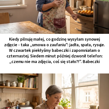
Kiedy pilnuję małej, co godzinę wysyłam synowej
zdjęcie - taka „umowa o zaufaniu": jadła, spała, rysuje.
W czwartek piekłyśmy babeczki i zapomniałam o
czternastej. Siedem minut później dzwonił telefon:
„czemu nie ma zdjęcia, coś się stało?!". Babeczki