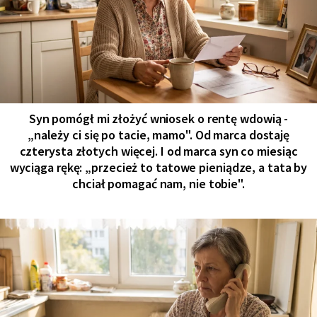
Syn pomógł mi złożyć wniosek o rentę wdowią -
„należy ci się po tacie, mamo". Od marca dostaję
czterysta złotych więcej. I od marca syn co miesiąc
wyciąga rękę: „przecież to tatowe pieniądze, a tata by
chciał pomagać nam, nie tobie".