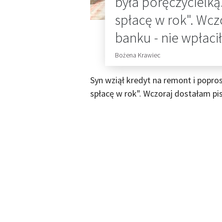
była poręczycielk
spłacę w rok". Wcz
banku - nie wpłacił
Bożena Krawiec
Syn wziął kredyt na remont i popro
spłacę w rok". Wczoraj dostałam pism