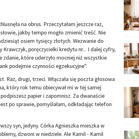
chlusnęła na obrus. Przeczytałam jeszcze raz,
słowie, jakby tempo mogło zmienić treść. Nie
dziesiąt osiem tysięcy złotych. Wezwanie do
rawczyk, poręczycielki kredytu nr... I dalej cyfry,
e zdanie, które uderzyło mocniej niż wszystkie
bank podejmie czynności egzekucyjne".
 Raz, drugi, trzeci. Włączała się poczta głosowa
a, który rok temu obiecywał mi w tej samej
 podpiszesz papier i zapomnisz. Za dwanaście
 jest po sprawie, pomyślałam, odkładając telefon
erwszy syn, jedyny. Córka Agnieszka mieszka w
blemy, dzwoni w niedziele. Ale Kamil - Kamil