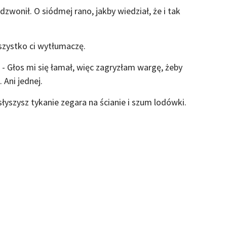
wonił. O siódmej rano, jakby wiedział, że i tak
zystko ci wytłumaczę.
 - Głos mi się łamał, więc zagryzłam wargę, żeby
 Ani jednej.
 słyszysz tykanie zegara na ścianie i szum lodówki.