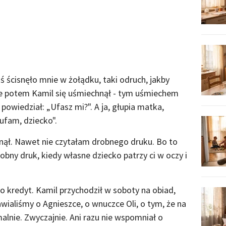
 ścisnęło mnie w żołądku, taki odruch, jakby
Ale potem Kamil się uśmiechnął - tym uśmiechem
powiedział: „Ufasz mi?". A ja, głupia matka,
ufam, dziecko".
ął. Nawet nie czytałam drobnego druku. Bo to
robny druk, kiedy własne dziecko patrzy ci w oczy i
o kredyt. Kamil przychodził w soboty na obiad,
wialiśmy o Agnieszce, o wnuczce Oli, o tym, że na
malnie. Zwyczajnie. Ani razu nie wspomniał o