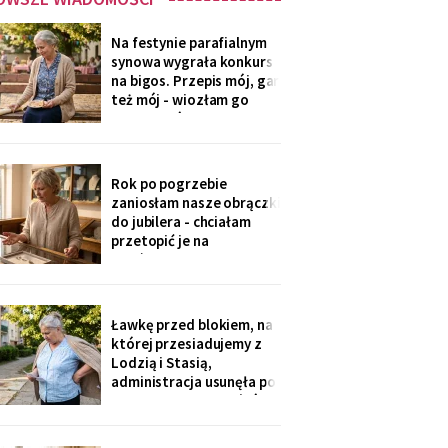
Na festynie parafialnym
synowa wygrała konkurs
na bigos. Przepis mój, gar
też mój - wiozłam go
rano taksówką, żeby się
nie wylał. Przy dyplomie
powiedziała do
mikrofonu: „to stary
Rok po pogrzebie
przepis z mojej rodziny".
zaniosłam nasze obrączki
Klaskałam razem ze
do jubilera - chciałam
wszystkimi.
przetopić je na
pierścionek dla wnuczki.
Pan zważył, obejrzał
przez lupę i powiedział
cicho: „Pani jest złota.
Ławkę przed blokiem, na
Męża - pozłacana, dobra
której przesiadujemy z
imitacja, robota sprzed
Lodzią i Stasią,
lat".
administracja usunęła po
„skargach mieszkańców"
- podobno psujemy
widok. Pod pismem