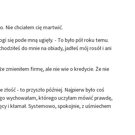
o. Nie chciałem cię martwić.
ogi się pode mną ugięły. - To było pół roku temu.
 chodziłeś do mnie na obiady, jadłeś mój rosół i ani
, że zmieniłem firmę, ale nie wie o kredycie. Że nie
 złość - to przyszło później. Najpierw było coś
rego wychowałam, którego uczyłam mówić prawdę,
ięcy i kłamał. Systemowo, spokojnie, z uśmiechem