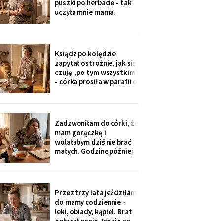
puszki po herbacie - tak
wnuczka - ona
uczyła mnie mama.
Synowa trafiła na nią przy
„porządkach w mojej
kuchni". Teraz przy każdej
wizycie żartuje przy
Ksiądz po kolędzie
wszystkich: „u mamy
zapytał ostrożnie, jak się
bank, a my się męczymy z
czuję „po tym wszystkim"
kredytem". Puszkę
- córka prosiła w parafii o
modlitwę, bo „mama
zdziwaczała na starość i
odcina się od rodziny". To
ja co niedzielę czekam z
Zadzwoniłam do córki, że
obiadem. Ostatni raz
mam gorączkę i
przyszli we wrześniu.
wolałabym dziś nie brać
małych. Godzinę później
stali w drzwiach: „Mamo,
oni już przechorowali, nic
im nie będzie". O piątej
przyszedł SMS: „Podasz
Przez trzy lata jeździłam
im obiad? Wrócimy
do mamy codziennie -
głodni".
leki, obiady, kąpiel. Brat
opłacał panią Jadzię na