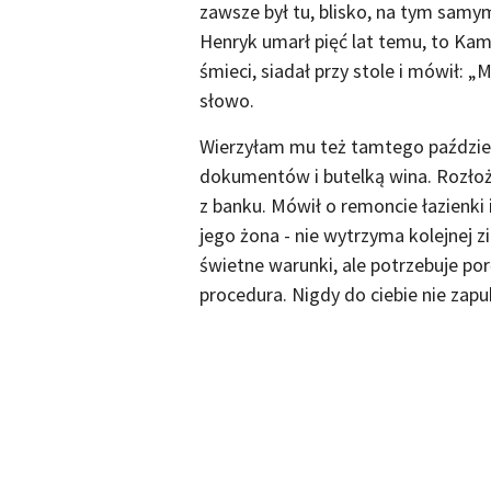
zawsze był tu, blisko, na tym samym 
Henryk umarł pięć lat temu, to Kami
śmieci, siadał przy stole i mówił: 
słowo.
Wierzyłam mu też tamtego paździer
dokumentów i butelką wina. Rozłoży
z banku. Mówił o remoncie łazienki i
jego żona - nie wytrzyma kolejnej 
świetne warunki, ale potrzebuje por
procedura. Nigdy do ciebie nie zap