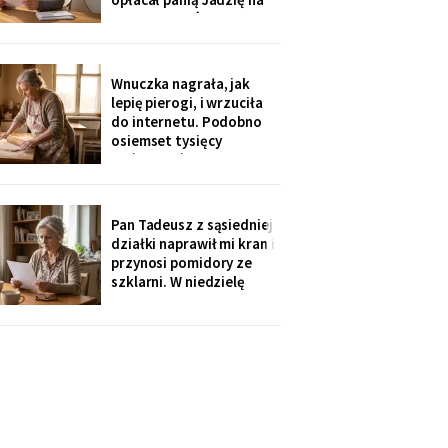
kilka poranków w
tygodniu. Tydzień po
pogrzebie przysłał mi
rozliczenie: „twoja
Wnuczka nagrała, jak
połowa za opiekunkę,
lepię pierogi, i wrzuciła
osiem tysięcy. Mama by
do internetu. Podobno
tak chciała".
osiemset tysięcy
wyświetleń - ludzie z
całej Polski piszą, że
przypominam im ich
babcie. Córka obejrzała
Pan Tadeusz z sąsiedniej
dwa razy i powiedziała
działki naprawił mi kran i
tylko: „Mamo, mogłaś
przynosi pomidory ze
chociaż zdjąć ten stary
szklarni. W niedzielę
fartuch".
dzieci przyjechały oboje,
bez wnuków, na
„poważną rozmowę o
przyszłości". Syn położył
na stole kartkę z
punktami. Pierwszy
przeczytałam do góry
nogami