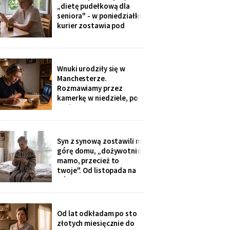
ognisku. Na ostatniej
„dietę pudełkową dla
klatce on - młody, z
seniora" - w poniedziałki
wąsami, obejmuje ją
kurier zostawia pod
ramieniem.
drzwiami zgrzewkę na
cały tydzień. „Teraz nie
musisz gotować i
jesteśmy spokojni,
Wnuki urodziły się w
mamo". Od marca nikt nie
Manchesterze.
przyjechał. Na każdym
Rozmawiamy przez
pudełku naklejka: moje
kamerkę w niedziele, po
imię
pięć minut, bo „im się
nudzi". Ostatnio starszy
zapytał o coś po
angielsku, a syn
Syn z synową zostawili mi
przetłumaczył ze
górę domu, „dożywotnio,
śmiechem: „pyta, kim jest
mamo, przecież to
ta pani". Kupiłam zeszyt i
twoje". Od listopada na
uczę się angielskiego
górze grzeje tylko jeden
kaloryfer, bo „ciepło i tak
idzie do góry - fizyka".
Rano w moim pokoju jest
Od lat odkładam po sto
czternaście stopni.
złotych miesięcznie do
Termometr przyniosła mi