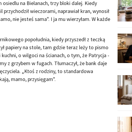
osiedlu na Bielanach, trzy bloki dalej. Kiedy
l przychodził wieczorami, naprawiał kran, wynosił
„Mamo, nie jesteś sama". I ja mu wierzyłam. W każde
nikowego popołudnia, kiedy przyszedł z teczką
ł papiery na stole, tam gdzie teraz leży to pismo
 kuchni, o wilgoci na ścianach, o tym, że Patrycja -
zimy z grzybem w fugach. Tłumaczył, że bank daje
ęczyciela. „Ktoś z rodziny, to standardowa
ukają, mamo, przysięgam".