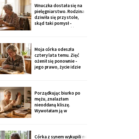
jedenaście podpisów.
Wnuczka dostała się na
Rozpoznałam charakter
pielęgniarstwo. Rodzina
pisma córki - ma tu
dziwiła się przy stole,
kawalerkę pod wynajem.
skąd taki pomysł -
„Mamo, bez przesady
przecież mogła „iść na
coś lepszego".
Odpowiedziała, nie
podnosząc głowy znad
Moja córka odeszła
talerza: „bo widziałam,
cztery lata temu. Zięć
jak babcia trzy lata
ożenił się ponownie -
zajmowała się dziadkiem.
jego prawo, życie idzie
Też chcę tak
dalej. W czwartek
wnuczka szepnęła mi, że
zdjęcia mamy zniknęły ze
ścian, „bo ciocia nie lubi
Porządkując biurko po
na nie patrzeć". Dałam jej
mężu, znalazłam
mały album - schowała go
nieoddaną kliszę.
do tornistra jak
Wywołałam ją w
zakładzie przy rynku. Na
zdjęciach jezioro,
drewniany domek i
roześmiana kobieta przy
Córka z synem wykupili mi