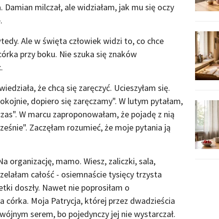
 Damian milczał, ale widziałam, jak mu się oczy
.
dy. Ale w święta człowiek widzi to, co chce
 córka przy boku. Nie szuka się znaków
.
wiedziała, że chcą się zaręczyć. Ucieszyłam się.
kojnie, dopiero się zaręczamy". W lutym pytałam,
 czas". W marcu zaproponowałam, że pojadę z nią
ześnie". Zaczęłam rozumieć, że moje pytania ją
Na organizację, mamo. Wiesz, zaliczki, sala,
rzelałam całość - osiemnaście tysięcy trzysta
etki doszły. Nawet nie poprosiłam o
ja córka. Moja Patrycja, której przez dwadzieścia
dwójnym serem, bo pojedynczy jej nie wystarczał.