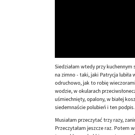
Siedziałam wtedy przy kuchennym s
na zimno - taki, jaki Patrycja lubi
odruchowo, jak to robię wieczorami
wodzie, w okularach przeciwsłonecz
uśmiechnięty, opalony, w białej ko
siedemnaście polubień i ten podpi
Musiałam przeczytać trzy razy, za
Przeczytałam jeszcze raz. Potem ws