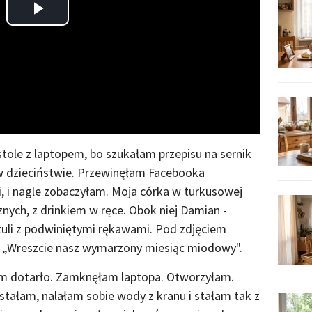
Play
Video
tole z laptopem, bo szukałam przepisu na sernik
ła w dzieciństwie. Przewinęłam Facebooka
, i nagle zobaczyłam. Moja córka w turkusowej
nych, z drinkiem w ręce. Obok niej Damian -
szuli z podwiniętymi rękawami. Pod zdjęciem
s. „Wreszcie nasz wymarzony miesiąc miodowy".
nim dotarło. Zamknęłam laptopa. Otworzyłam.
tałam, nalałam sobie wody z kranu i stałam tak z