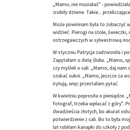
„Mamo, nie musiałaś" - powiedziała.
zrobiły dziwne. Takie... przeliczające
Może powinnam była to zobaczyć wte
widzieć. Pierogi na stole, świeczki,
ostrzegawczych w sylwestrową noc
W styczniu Patrycja zadzwoniła i po
Zapytałam o datę ślubu. „Mamo, spo
czy myśleli o sali. „Mamo, daj nam
szukać sukni. „Mamo, jeszcze za wc
irytują, więc przestałam pytać.
W kwietniu poprosiła o pieniądze. „
fotograf, trzeba wpłacać z góry". P
dwadzieścia złotych, bo akurat ods
potwierdzenie z sali. Bo to była mo
lat robiłam kanapki do szkoły z po