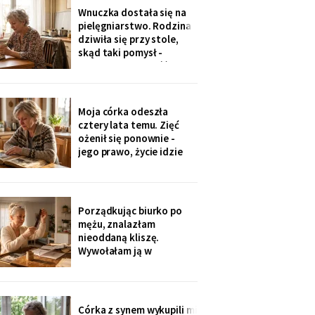
jedenaście podpisów.
Wnuczka dostała się na
Rozpoznałam charakter
pielęgniarstwo. Rodzina
pisma córki - ma tu
dziwiła się przy stole,
kawalerkę pod wynajem.
skąd taki pomysł -
„Mamo, bez przesady
przecież mogła „iść na
coś lepszego".
Odpowiedziała, nie
podnosząc głowy znad
Moja córka odeszła
talerza: „bo widziałam,
cztery lata temu. Zięć
jak babcia trzy lata
ożenił się ponownie -
zajmowała się dziadkiem.
jego prawo, życie idzie
Też chcę tak
dalej. W czwartek
wnuczka szepnęła mi, że
zdjęcia mamy zniknęły ze
ścian, „bo ciocia nie lubi
Porządkując biurko po
na nie patrzeć". Dałam jej
mężu, znalazłam
mały album - schowała go
nieoddaną kliszę.
do tornistra jak
Wywołałam ją w
zakładzie przy rynku. Na
zdjęciach jezioro,
drewniany domek i
roześmiana kobieta przy
Córka z synem wykupili mi