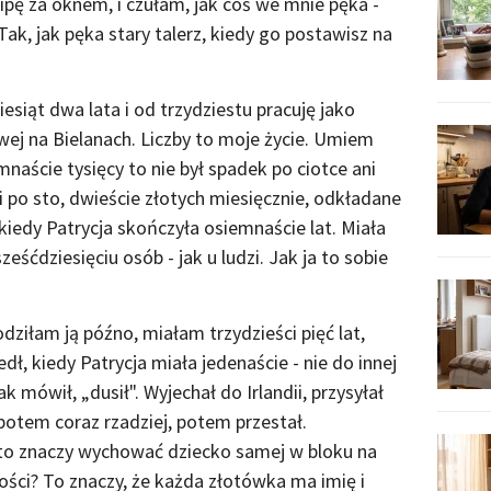
ipę za oknem, i czułam, jak coś we mnie pęka -
ak, jak pęka stary talerz, kiedy go postawisz na
iąt dwa lata i od trzydziestu pracuję jako
ej na Bielanach. Liczby to moje życie. Umiem
mnaście tysięcy to nie był spadek po ciotce ani
i po sto, dwieście złotych miesięcznie, odkładane
kiedy Patrycja skończyła osiemnaście lat. Miała
sześćdziesięciu osób - jak u ludzi. Jak ja to sobie
odziłam ją późno, miałam trzydzieści pięć lat,
ł, kiedy Patrycja miała jedenaście - nie do innej
ak mówił, „dusił". Wyjechał do Irlandii, przysyłał
potem coraz rzadziej, potem przestał.
to znaczy wychować dziecko samej w bloku na
ości? To znaczy, że każda złotówka ma imię i