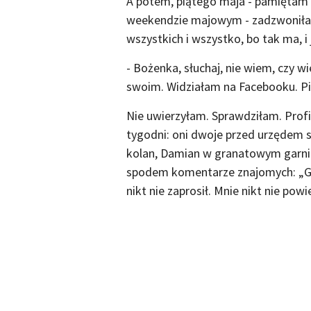
A potem, piątego maja - pamiętam d
weekendzie majowym - zadzwoniła Kr
wszystkich i wszystko, bo tak ma, i 
- Bożenka, słuchaj, nie wiem, czy wi
swoim. Widziałam na Facebooku. Pisa
Nie uwierzyłam. Sprawdziłam. Prof
tygodni: oni dwoje przed urzędem 
kolan, Damian w granatowym garnit
spodem komentarze znajomych: „Grat
nikt nie zaprosił. Mnie nikt nie powi