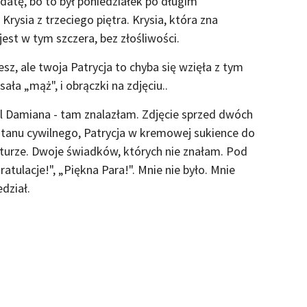
atę, bo to był poniedziałek po długim
ysia z trzeciego piętra. Krysia, która zna
jest w tym szczera, bez złośliwości.
esz, ale twoja Patrycja to chyba się wzięła z tym
ła „mąż", i obrączki na zdjęciu..
il Damiana - tam znalazłam. Zdjęcie sprzed dwóch
stanu cywilnego, Patrycja w kremowej sukience do
urze. Dwoje świadków, których nie znałam. Pod
ulacje!", „Piękna Para!". Mnie nie było. Mnie
edział.