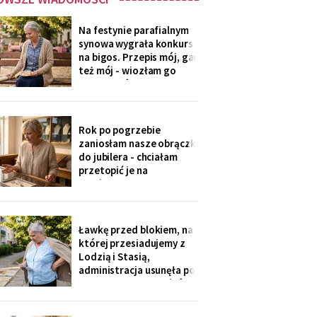
Na festynie parafialnym
synowa wygrała konkurs
na bigos. Przepis mój, gar
też mój - wiozłam go
rano taksówką, żeby się
nie wylał. Przy dyplomie
powiedziała do
mikrofonu: „to stary
Rok po pogrzebie
przepis z mojej rodziny".
zaniosłam nasze obrączki
Klaskałam razem ze
do jubilera - chciałam
wszystkimi.
przetopić je na
pierścionek dla wnuczki.
Pan zważył, obejrzał
przez lupę i powiedział
cicho: „Pani jest złota.
Ławkę przed blokiem, na
Męża - pozłacana, dobra
której przesiadujemy z
imitacja, robota sprzed
Lodzią i Stasią,
lat".
administracja usunęła po
„skargach mieszkańców"
- podobno psujemy
widok. Pod pismem