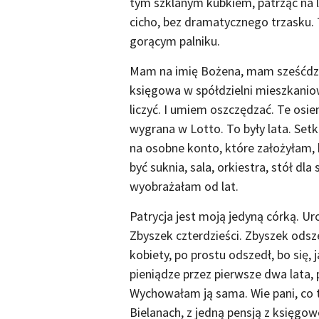
tym szklanym kubkiem, patrząc na l
cicho, bez dramatycznego trzasku. T
gorącym palniku.
Mam na imię Bożena, mam sześćdzies
księgowa w spółdzielni mieszkaniow
liczyć. I umiem oszczędzać. Te osie
wygrana w Lotto. To były lata. Setk
na osobne konto, które założyłam, 
być suknia, sala, orkiestra, stół dla 
wyobrażałam od lat.
Patrycja jest moją jedyną córką. Ur
Zbyszek czterdzieści. Zbyszek odszed
kobiety, po prostu odszedł, bo się, j
pieniądze przez pierwsze dwa lata, 
Wychowałam ją sama. Wie pani, co 
Bielanach, z jedną pensją z księgow