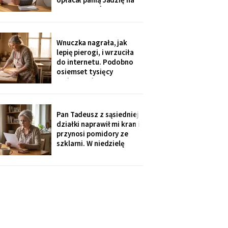
kilka poranków w
tygodniu. Tydzień po
pogrzebie przysłał mi
rozliczenie: „twoja
Wnuczka nagrała, jak
połowa za opiekunkę,
lepię pierogi, i wrzuciła
osiem tysięcy. Mama by
do internetu. Podobno
tak chciała".
osiemset tysięcy
wyświetleń - ludzie z
całej Polski piszą, że
przypominam im ich
babcie. Córka obejrzała
Pan Tadeusz z sąsiedniej
dwa razy i powiedziała
działki naprawił mi kran i
tylko: „Mamo, mogłaś
przynosi pomidory ze
chociaż zdjąć ten stary
szklarni. W niedzielę
fartuch".
dzieci przyjechały oboje,
bez wnuków, na
„poważną rozmowę o
przyszłości". Syn położył
na stole kartkę z
punktami. Pierwszy
przeczytałam do góry
nogami