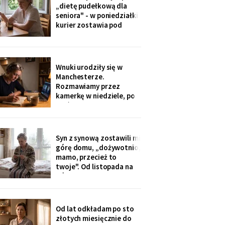
ognisku. Na ostatniej
„dietę pudełkową dla
klatce on - młody, z
seniora" - w poniedziałki
wąsami, obejmuje ją
kurier zostawia pod
ramieniem.
drzwiami zgrzewkę na
cały tydzień. „Teraz nie
musisz gotować i
jesteśmy spokojni,
Wnuki urodziły się w
mamo". Od marca nikt nie
Manchesterze.
przyjechał. Na każdym
Rozmawiamy przez
pudełku naklejka: moje
kamerkę w niedziele, po
imię
pięć minut, bo „im się
nudzi". Ostatnio starszy
zapytał o coś po
angielsku, a syn
Syn z synową zostawili mi
przetłumaczył ze
górę domu, „dożywotnio,
śmiechem: „pyta, kim jest
mamo, przecież to
ta pani". Kupiłam zeszyt i
twoje". Od listopada na
uczę się angielskiego
górze grzeje tylko jeden
kaloryfer, bo „ciepło i tak
idzie do góry - fizyka".
Rano w moim pokoju jest
Od lat odkładam po sto
czternaście stopni.
złotych miesięcznie do
Termometr przyniosła mi