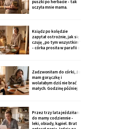
puszki po herbacie - tak
wnuczka - ona
uczyła mnie mama.
Synowa trafiła na nią przy
„porządkach w mojej
kuchni". Teraz przy każdej
wizycie żartuje przy
Ksiądz po kolędzie
wszystkich: „u mamy
zapytał ostrożnie, jak się
bank, a my się męczymy z
czuję „po tym wszystkim"
kredytem". Puszkę
- córka prosiła w parafii o
modlitwę, bo „mama
zdziwaczała na starość i
odcina się od rodziny". To
ja co niedzielę czekam z
Zadzwoniłam do córki, że
obiadem. Ostatni raz
mam gorączkę i
przyszli we wrześniu.
wolałabym dziś nie brać
małych. Godzinę później
stali w drzwiach: „Mamo,
oni już przechorowali, nic
im nie będzie". O piątej
przyszedł SMS: „Podasz
Przez trzy lata jeździłam
im obiad? Wrócimy
do mamy codziennie -
głodni".
leki, obiady, kąpiel. Brat
opłacał panią Jadzię na