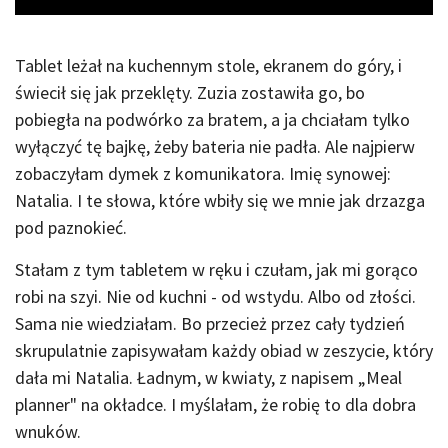
Tablet leżał na kuchennym stole, ekranem do góry, i
świecił się jak przeklęty. Zuzia zostawiła go, bo
pobiegła na podwórko za bratem, a ja chciałam tylko
wyłączyć tę bajkę, żeby bateria nie padła. Ale najpierw
zobaczyłam dymek z komunikatora. Imię synowej:
Natalia. I te słowa, które wbiły się we mnie jak drzazga
pod paznokieć.
Stałam z tym tabletem w ręku i czułam, jak mi gorąco
robi na szyi. Nie od kuchni - od wstydu. Albo od złości.
Sama nie wiedziałam. Bo przecież przez cały tydzień
skrupulatnie zapisywałam każdy obiad w zeszycie, który
dała mi Natalia. Ładnym, w kwiaty, z napisem „Meal
planner" na okładce. I myślałam, że robię to dla dobra
wnuków.