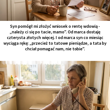
Syn pomógł mi złożyć wniosek o rentę wdowią -
„należy ci się po tacie, mamo". Od marca dostaję
czterysta złotych więcej. I od marca syn co miesiąc
wyciąga rękę: „przecież to tatowe pieniądze, a tata by
chciał pomagać nam, nie tobie".