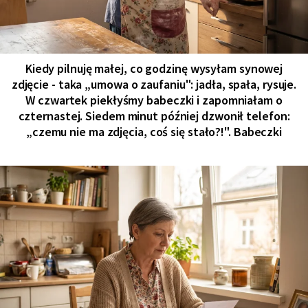
Kiedy pilnuję małej, co godzinę wysyłam synowej
zdjęcie - taka „umowa o zaufaniu": jadła, spała, rysuje.
W czwartek piekłyśmy babeczki i zapomniałam o
czternastej. Siedem minut później dzwonił telefon:
„czemu nie ma zdjęcia, coś się stało?!". Babeczki