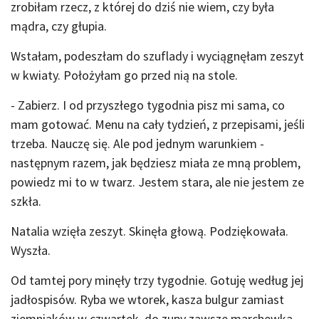
zrobiłam rzecz, z której do dziś nie wiem, czy była
mądra, czy głupia.
Wstałam, podeszłam do szuflady i wyciągnęłam zeszyt
w kwiaty. Położyłam go przed nią na stole.
- Zabierz. I od przyszłego tygodnia pisz mi sama, co
mam gotować. Menu na cały tydzień, z przepisami, jeśli
trzeba. Nauczę się. Ale pod jednym warunkiem -
następnym razem, jak będziesz miała ze mną problem,
powiedz mi to w twarz. Jestem stara, ale nie jestem ze
szkła.
Natalia wzięła zeszyt. Skinęła głową. Podziękowała.
Wyszła.
Od tamtej pory minęły trzy tygodnie. Gotuję według jej
jadłospisów. Ryba we wtorek, kasza bulgur zamiast
ziemniaków w czwartek, do zupy zawsze marchewka,