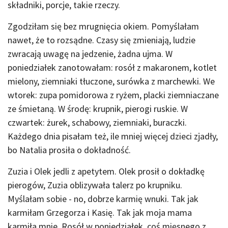
składniki, porcje, takie rzeczy.
Zgodziłam się bez mrugnięcia okiem. Pomyślałam
nawet, że to rozsądne. Czasy się zmieniają, ludzie
zwracają uwagę na jedzenie, żadna ujma. W
poniedziałek zanotowałam: rosół z makaronem, kotlet
mielony, ziemniaki tłuczone, surówka z marchewki. We
wtorek: zupa pomidorowa z ryżem, placki ziemniaczane
ze śmietaną. W środę: krupnik, pierogi ruskie. W
czwartek: żurek, schabowy, ziemniaki, buraczki.
Każdego dnia pisałam też, ile mniej więcej dzieci zjadły,
bo Natalia prosiła o dokładność.
Zuzia i Olek jedli z apetytem. Olek prosił o dokładkę
pierogów, Zuzia oblizywała talerz po krupniku.
Myślałam sobie - no, dobrze karmię wnuki. Tak jak
karmiłam Grzegorza i Kasię. Tak jak moja mama
karmiła mnie. Rosół w poniedziałek, coś mięsnego z