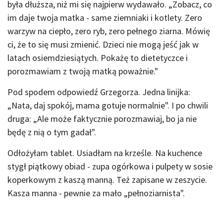
była dłuższa, niż mi się najpierw wydawało. „Zobacz, co
im daje twoja matka - same ziemniaki i kotlety. Zero
warzyw na ciepło, zero ryb, zero pełnego ziarna. Mówię
ci, że to się musi zmienić. Dzieci nie mogą jeść jak w
latach osiemdziesiątych. Pokażę to dietetyczce i
porozmawiam z twoją matką poważnie."
Pod spodem odpowiedź Grzegorza. Jedna linijka:
„Nata, daj spokój, mama gotuje normalnie". I po chwili
druga: „Ale może faktycznie porozmawiaj, bo ja nie
będę z nią o tym gadał".
Odłożyłam tablet. Usiadłam na krześle. Na kuchence
stygł piątkowy obiad - zupa ogórkowa i pulpety w sosie
koperkowym z kaszą manną. Też zapisane w zeszycie.
Kasza manna - pewnie za mało „pełnoziarnista".