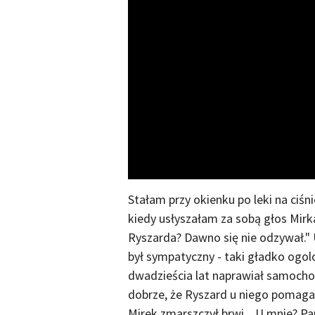
Stałam przy okienku po leki na ciśni
kiedy usłyszałam za sobą głos Mirka
Ryszarda? Dawno się nie odzywał.
był sympatyczny - taki gładko ogol
dwadzieścia lat naprawiał samocho
dobrze, że Ryszard u niego pomaga 
Mirek zmarszczył brwi. „U mnie? Pan