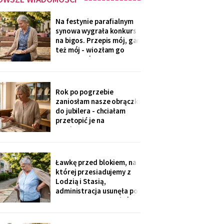
Na festynie parafialnym
synowa wygrała konkurs
na bigos. Przepis mój, gar
też mój - wiozłam go
rano taksówką, żeby się
nie wylał. Przy dyplomie
powiedziała do
mikrofonu: „to stary
Rok po pogrzebie
przepis z mojej rodziny".
zaniosłam nasze obrączki
Klaskałam razem ze
do jubilera - chciałam
wszystkimi.
przetopić je na
pierścionek dla wnuczki.
Pan zważył, obejrzał
przez lupę i powiedział
cicho: „Pani jest złota.
Ławkę przed blokiem, na
Męża - pozłacana, dobra
której przesiadujemy z
imitacja, robota sprzed
Lodzią i Stasią,
lat".
administracja usunęła po
„skargach mieszkańców"
- podobno psujemy
widok. Pod pismem