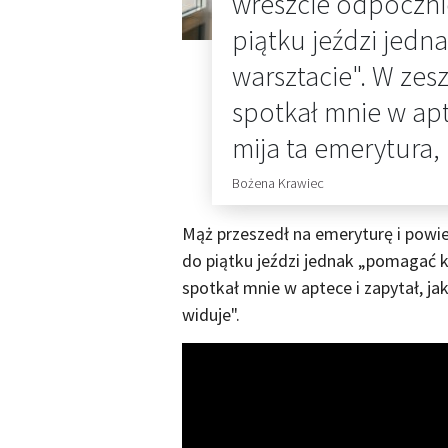
wreszcie odpoczni
piątku jeździ jed
warsztacie". W zes
spotkał mnie w apt
mija ta emerytura,
Bożena Krawiec
Mąż przeszedł na emeryturę i powie
do piątku jeździ jednak „pomagać 
spotkał mnie w aptece i zapytał, j
widuje".