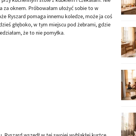
a za oknem. Próbowałam ułożyć sobie to w
może Ryszard pomaga innemu koledze, może ja coś
dzieś głęboko, w tym miejscu pod żebrami, gdzie
iedziałam, że to nie pomyłka.
. Ryszard wszedł w tej swojej wyblakłej kurtce,