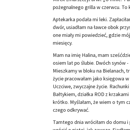
pożegnalnego grilla w czerwcu. To 
Aptekarka podała mi leki. Zapłacił
dwór, usiadłam na ławce obok przys
one miały mi powiedzieć, gdzie mó
miesięcy.
Mam na imię Halina, mam sześćdzies
osiem lat po ślubie. Dwóch synów 
Mieszkamy w bloku na Bielanach, trz
życie pracowałam jako księgowa w 
Uczciwe, zwyczajne życie. Rachunki
Bałtykiem, działka ROD z krzakami 
krótko. Myślałam, że wiem o tym cz
czego odkrywać.
Tamtego dnia wróciłam do domu i 
wrócić o piątej, jak zawsze. Siadła