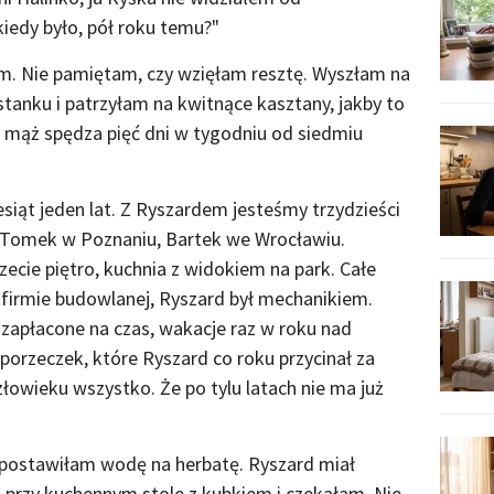
kiedy było, pół roku temu?"
am. Nie pamiętam, czy wzięłam resztę. Wyszłam na
tanku i patrzyłam na kwitnące kasztany, jakby to
j mąż spędza pięć dni w tygodniu od siedmiu
iąt jeden lat. Z Ryszardem jesteśmy trzydzieści
- Tomek w Poznaniu, Bartek we Wrocławiu.
ecie piętro, kuchnia z widokiem na park. Całe
firmie budowlanej, Ryszard był mechanikiem.
 zapłacone na czas, wakacje raz w roku nad
porzeczek, które Ryszard co roku przycinał za
łowieku wszystko. Że po tylu latach nie ma już
postawiłam wodę na herbatę. Ryszard miał
m przy kuchennym stole z kubkiem i czekałam. Nie