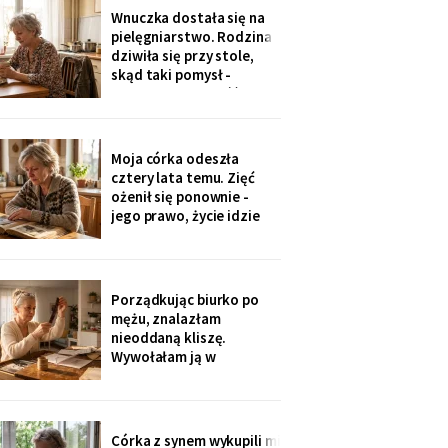
jedenaście podpisów.
Wnuczka dostała się na
Rozpoznałam charakter
pielęgniarstwo. Rodzina
pisma córki - ma tu
dziwiła się przy stole,
kawalerkę pod wynajem.
skąd taki pomysł -
„Mamo, bez przesady
przecież mogła „iść na
coś lepszego".
Odpowiedziała, nie
podnosząc głowy znad
Moja córka odeszła
talerza: „bo widziałam,
cztery lata temu. Zięć
jak babcia trzy lata
ożenił się ponownie -
zajmowała się dziadkiem.
jego prawo, życie idzie
Też chcę tak
dalej. W czwartek
wnuczka szepnęła mi, że
zdjęcia mamy zniknęły ze
ścian, „bo ciocia nie lubi
Porządkując biurko po
na nie patrzeć". Dałam jej
mężu, znalazłam
mały album - schowała go
nieoddaną kliszę.
do tornistra jak
Wywołałam ją w
zakładzie przy rynku. Na
zdjęciach jezioro,
drewniany domek i
roześmiana kobieta przy
Córka z synem wykupili mi