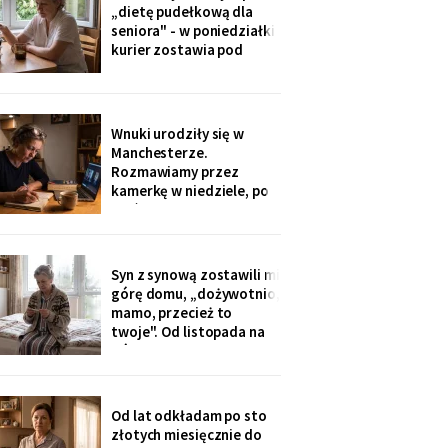
ognisku. Na ostatniej
„dietę pudełkową dla
klatce on - młody, z
seniora" - w poniedziałki
wąsami, obejmuje ją
kurier zostawia pod
ramieniem.
drzwiami zgrzewkę na
cały tydzień. „Teraz nie
musisz gotować i
jesteśmy spokojni,
Wnuki urodziły się w
mamo". Od marca nikt nie
Manchesterze.
przyjechał. Na każdym
Rozmawiamy przez
pudełku naklejka: moje
kamerkę w niedziele, po
imię
pięć minut, bo „im się
nudzi". Ostatnio starszy
zapytał o coś po
angielsku, a syn
Syn z synową zostawili mi
przetłumaczył ze
górę domu, „dożywotnio,
śmiechem: „pyta, kim jest
mamo, przecież to
ta pani". Kupiłam zeszyt i
twoje". Od listopada na
uczę się angielskiego
górze grzeje tylko jeden
kaloryfer, bo „ciepło i tak
idzie do góry - fizyka".
Rano w moim pokoju jest
Od lat odkładam po sto
czternaście stopni.
złotych miesięcznie do
Termometr przyniosła mi