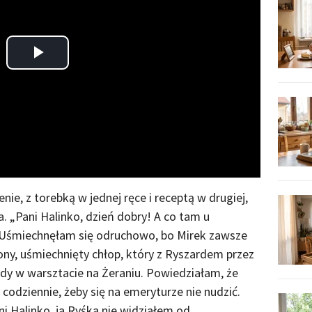
Play
Video
enie, z torebką w jednej ręce i receptą w drugiej,
. „Pani Halinko, dzień dobry! A co tam u
" Uśmiechnęłam się odruchowo, bo Mirek zawsze
ony, uśmiechnięty chłop, który z Ryszardem przez
dy w warsztacie na Żeraniu. Powiedziałam, że
codziennie, żeby się na emeryturze nie nudzić.
i Halinko, ja Ryśka nie widziałem od