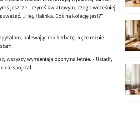
mś jeszcze - czymś kwiatowym, czego wcześniej
uważać. „Hej, Halinka. Coś na kolację jest?"
zapytałam, nalewając mu herbatę. Ręce mi nie
ęsłam.
az, wszyscy wymieniają opony na letnie. - Usiadł,
e nie spojrzał.