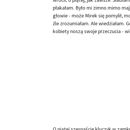
płakałam. Było mi zimno mimo maj
głowie - może Mirek się pomylił, 
źle zrozumiałam. Ale wiedziałam. G
kobiety noszą swoje przeczucia - w
O piątej szesnaście kluczyk w zamku