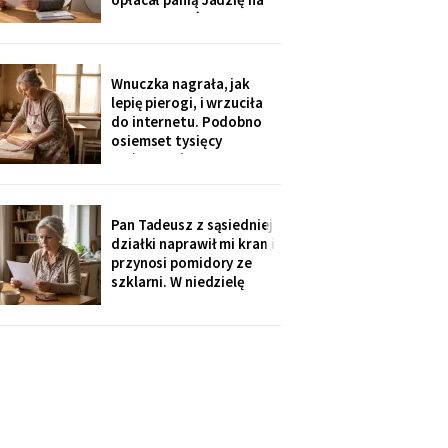
kilka poranków w
tygodniu. Tydzień po
pogrzebie przysłał mi
rozliczenie: „twoja
Wnuczka nagrała, jak
połowa za opiekunkę,
lepię pierogi, i wrzuciła
osiem tysięcy. Mama by
do internetu. Podobno
tak chciała".
osiemset tysięcy
wyświetleń - ludzie z
całej Polski piszą, że
przypominam im ich
babcie. Córka obejrzała
Pan Tadeusz z sąsiedniej
dwa razy i powiedziała
działki naprawił mi kran i
tylko: „Mamo, mogłaś
przynosi pomidory ze
chociaż zdjąć ten stary
szklarni. W niedzielę
fartuch".
dzieci przyjechały oboje,
bez wnuków, na
„poważną rozmowę o
przyszłości". Syn położył
na stole kartkę z
punktami. Pierwszy
przeczytałam do góry
nogami