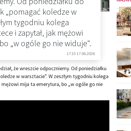
emy. Od poniedziałku do
nak „pomagać koledze w
złym tygodniu kolega
ece i zapytał, jak mężowi
 bo „w ogóle go nie widuje".
17:15 17.06.2026
dział, że wreszcie odpoczniemy. Od poniedziałku
koledze w warsztacie". W zeszłym tygodniu kolega
ak mężowi mija ta emerytura, bo „w ogóle go nie