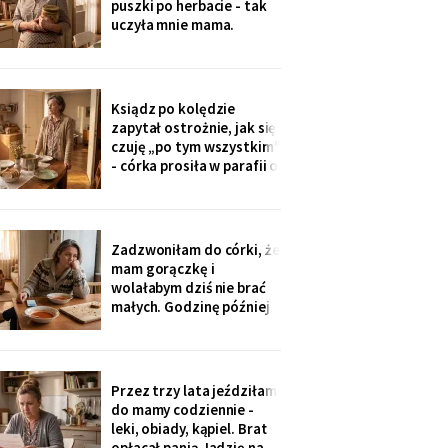
puszki po herbacie - tak
wnuczka - ona
uczyła mnie mama.
Synowa trafiła na nią przy
„porządkach w mojej
kuchni". Teraz przy każdej
wizycie żartuje przy
Ksiądz po kolędzie
wszystkich: „u mamy
zapytał ostrożnie, jak się
bank, a my się męczymy z
czuję „po tym wszystkim"
kredytem". Puszkę
- córka prosiła w parafii o
modlitwę, bo „mama
zdziwaczała na starość i
odcina się od rodziny". To
ja co niedzielę czekam z
Zadzwoniłam do córki, że
obiadem. Ostatni raz
mam gorączkę i
przyszli we wrześniu.
wolałabym dziś nie brać
małych. Godzinę później
stali w drzwiach: „Mamo,
oni już przechorowali, nic
im nie będzie". O piątej
przyszedł SMS: „Podasz
Przez trzy lata jeździłam
im obiad? Wrócimy
do mamy codziennie -
głodni".
leki, obiady, kąpiel. Brat
opłacał panią Jadzię na