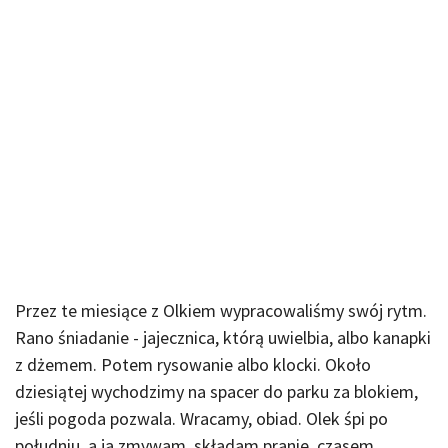
Przez te miesiące z Olkiem wypracowaliśmy swój rytm.
Rano śniadanie - jajecznica, którą uwielbia, albo kanapki
z dżemem. Potem rysowanie albo klocki. Około
dziesiątej wychodzimy na spacer do parku za blokiem,
jeśli pogoda pozwala. Wracamy, obiad. Olek śpi po
południu, a ja zmywam, składam pranie, czasem