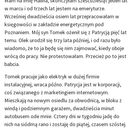
Mam na imię Halina, skończyłam sześćdziesiąt jeden lat
w marcu i od trzech lat jestem na emeryturze.
Wcześniej dwadzieścia osiem lat przepracowałam w
księgowości w zakładzie energetycznym pod
Poznaniem. Mój syn Tomek ożenił się z Patrycją pięć lat
temu. Olek urodził się trzy lata później, i od razu było
wiadomo, że to ja będę się nim zajmować, kiedy oboje
wrócą do pracy. Nie protestowałam. Przecież po to jest
babcia.
Tomek pracuje jako elektryk w dużej firmie
instalacyjnej, wraca późno. Patrycja jest w korporacji,
coś związanego z marketingiem internetowym.
Mieszkają na nowym osiedlu za obwodnicą, w bloku z
windą i podziemnym garażem, dwadzieścia minut
autobusem ode mnie. Cztery dni w tygodniu jadę do
nich na siódmą rano i zostaję do piątej, czasem szóstej.