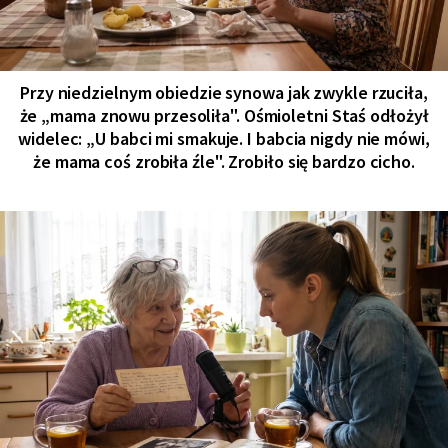
Przy niedzielnym obiedzie synowa jak zwykle rzuciła,
że „mama znowu przesoliła". Ośmioletni Staś odłożył
widelec: „U babci mi smakuje. I babcia nigdy nie mówi,
że mama coś zrobiła źle". Zrobiło się bardzo cicho.