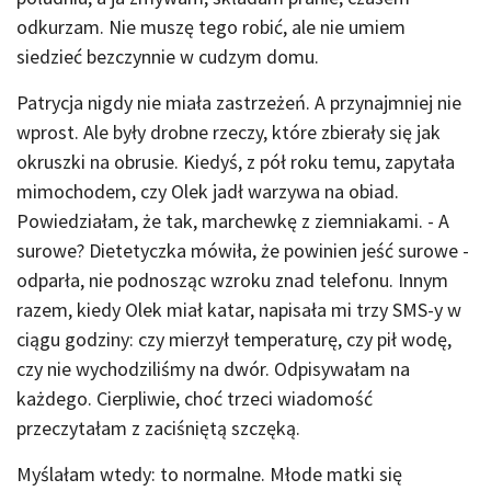
odkurzam. Nie muszę tego robić, ale nie umiem
siedzieć bezczynnie w cudzym domu.
Patrycja nigdy nie miała zastrzeżeń. A przynajmniej nie
wprost. Ale były drobne rzeczy, które zbierały się jak
okruszki na obrusie. Kiedyś, z pół roku temu, zapytała
mimochodem, czy Olek jadł warzywa na obiad.
Powiedziałam, że tak, marchewkę z ziemniakami. - A
surowe? Dietetyczka mówiła, że powinien jeść surowe -
odparła, nie podnosząc wzroku znad telefonu. Innym
razem, kiedy Olek miał katar, napisała mi trzy SMS-y w
ciągu godziny: czy mierzył temperaturę, czy pił wodę,
czy nie wychodziliśmy na dwór. Odpisywałam na
każdego. Cierpliwie, choć trzeci wiadomość
przeczytałam z zaciśniętą szczęką.
Myślałam wtedy: to normalne. Młode matki się