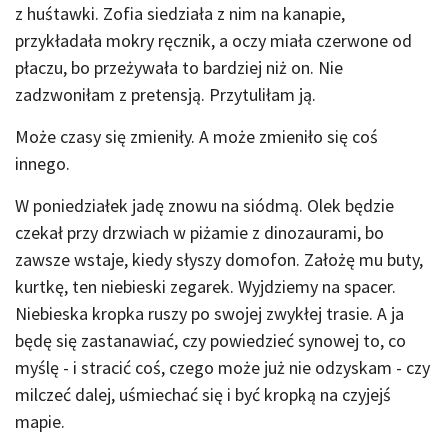
z huśtawki. Zofia siedziała z nim na kanapie,
przykładała mokry ręcznik, a oczy miała czerwone od
płaczu, bo przeżywała to bardziej niż on. Nie
zadzwoniłam z pretensją. Przytuliłam ją.
Może czasy się zmieniły. A może zmieniło się coś
innego.
W poniedziałek jadę znowu na siódmą. Olek będzie
czekał przy drzwiach w piżamie z dinozaurami, bo
zawsze wstaje, kiedy słyszy domofon. Założę mu buty,
kurtkę, ten niebieski zegarek. Wyjdziemy na spacer.
Niebieska kropka ruszy po swojej zwykłej trasie. A ja
będę się zastanawiać, czy powiedzieć synowej to, co
myślę - i stracić coś, czego może już nie odzyskam - czy
milczeć dalej, uśmiechać się i być kropką na czyjejś
mapie.