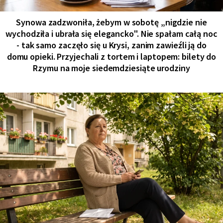
Synowa zadzwoniła, żebym w sobotę „nigdzie nie
wychodziła i ubrała się elegancko". Nie spałam całą noc
- tak samo zaczęło się u Krysi, zanim zawieźli ją do
domu opieki. Przyjechali z tortem i laptopem: bilety do
Rzymu na moje siedemdziesiąte urodziny