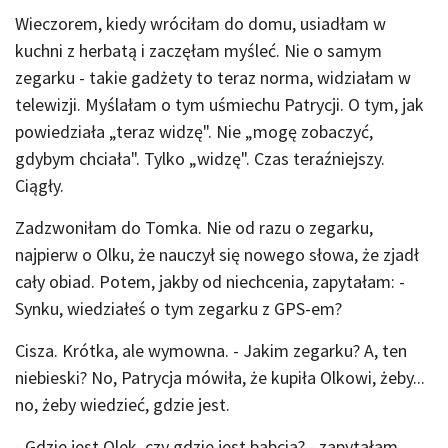
Wieczorem, kiedy wróciłam do domu, usiadłam w
kuchni z herbatą i zaczęłam myśleć. Nie o samym
zegarku - takie gadżety to teraz norma, widziałam w
telewizji. Myślałam o tym uśmiechu Patrycji. O tym, jak
powiedziała „teraz widzę". Nie „mogę zobaczyć,
gdybym chciała". Tylko „widzę". Czas teraźniejszy.
Ciągły.
Zadzwoniłam do Tomka. Nie od razu o zegarku,
najpierw o Olku, że nauczył się nowego słowa, że zjadł
cały obiad. Potem, jakby od niechcenia, zapytałam: -
Synku, wiedziałeś o tym zegarku z GPS-em?
Cisza. Krótka, ale wymowna. - Jakim zegarku? A, ten
niebieski? No, Patrycja mówiła, że kupiła Olkowi, żeby...
no, żeby wiedzieć, gdzie jest.
- Gdzie jest Olek, czy gdzie jest babcia? - zapytałam,