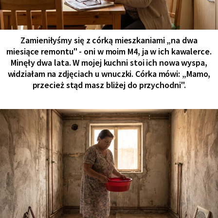
Zamieniłyśmy się z córką mieszkaniami „na dwa
miesiące remontu" - oni w moim M4, ja w ich kawalerce.
Minęły dwa lata. W mojej kuchni stoi ich nowa wyspa,
widziałam na zdjęciach u wnuczki. Córka mówi: „Mamo,
przecież stąd masz bliżej do przychodni".