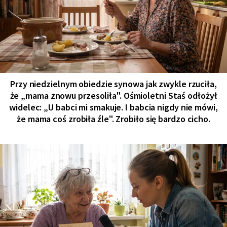
Przy niedzielnym obiedzie synowa jak zwykle rzuciła,
że „mama znowu przesoliła". Ośmioletni Staś odłożył
widelec: „U babci mi smakuje. I babcia nigdy nie mówi,
że mama coś zrobiła źle". Zrobiło się bardzo cicho.