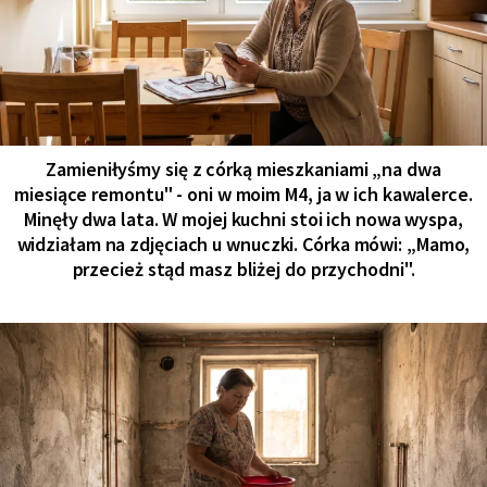
Zamieniłyśmy się z córką mieszkaniami „na dwa
miesiące remontu" - oni w moim M4, ja w ich kawalerce.
Minęły dwa lata. W mojej kuchni stoi ich nowa wyspa,
widziałam na zdjęciach u wnuczki. Córka mówi: „Mamo,
przecież stąd masz bliżej do przychodni".