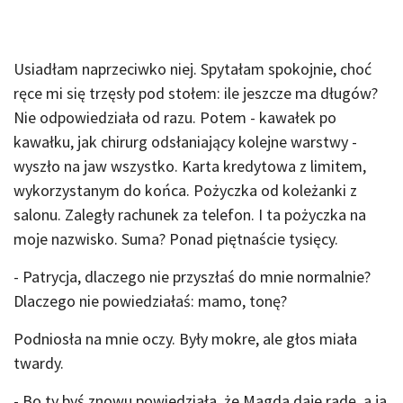
Usiadłam naprzeciwko niej. Spytałam spokojnie, choć
ręce mi się trzęsły pod stołem: ile jeszcze ma długów?
Nie odpowiedziała od razu. Potem - kawałek po
kawałku, jak chirurg odsłaniający kolejne warstwy -
wyszło na jaw wszystko. Karta kredytowa z limitem,
wykorzystanym do końca. Pożyczka od koleżanki z
salonu. Zaległy rachunek za telefon. I ta pożyczka na
moje nazwisko. Suma? Ponad piętnaście tysięcy.
- Patrycja, dlaczego nie przyszłaś do mnie normalnie?
Dlaczego nie powiedziałaś: mamo, tonę?
Podniosła na mnie oczy. Były mokre, ale głos miała
twardy.
- Bo ty byś znowu powiedziała, że Magda daje radę, a ja