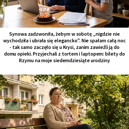
Synowa zadzwoniła, żebym w sobotę „nigdzie nie
wychodziła i ubrała się elegancko". Nie spałam całą noc
- tak samo zaczęło się u Krysi, zanim zawieźli ją do
domu opieki. Przyjechali z tortem i laptopem: bilety do
Rzymu na moje siedemdziesiąte urodziny