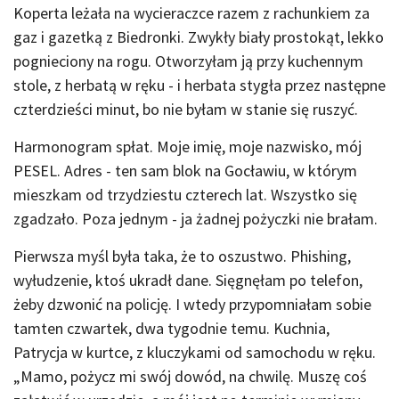
Koperta leżała na wycieraczce razem z rachunkiem za
gaz i gazetką z Biedronki. Zwykły biały prostokąt, lekko
pognieciony na rogu. Otworzyłam ją przy kuchennym
stole, z herbatą w ręku - i herbata stygła przez następne
czterdzieści minut, bo nie byłam w stanie się ruszyć.
Harmonogram spłat. Moje imię, moje nazwisko, mój
PESEL. Adres - ten sam blok na Gocławiu, w którym
mieszkam od trzydziestu czterech lat. Wszystko się
zgadzało. Poza jednym - ja żadnej pożyczki nie brałam.
Pierwsza myśl była taka, że to oszustwo. Phishing,
wyłudzenie, ktoś ukradł dane. Sięgnęłam po telefon,
żeby dzwonić na policję. I wtedy przypomniałam sobie
tamten czwartek, dwa tygodnie temu. Kuchnia,
Patrycja w kurtce, z kluczykami od samochodu w ręku.
„Mamo, pożycz mi swój dowód, na chwilę. Muszę coś