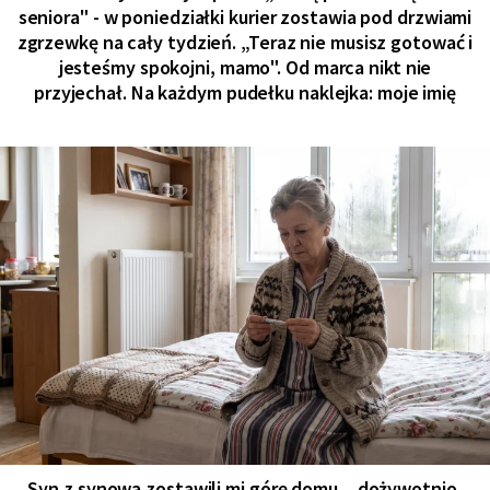
seniora" - w poniedziałki kurier zostawia pod drzwiami
zgrzewkę na cały tydzień. „Teraz nie musisz gotować i
jesteśmy spokojni, mamo". Od marca nikt nie
przyjechał. Na każdym pudełku naklejka: moje imię
Syn z synową zostawili mi górę domu, „dożywotnio,