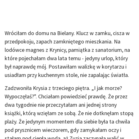
Wróciłam do domu na Bielany. Klucz w zamku, cisza w
przedpokoju, zapach zamkniętego mieszkania. Na
lodówce magnes z Krynicy, pamiątka z sanatorium, na
które pojechałam dwa lata temu - jedyny urlop, który
był naprawdę mój. Postawiłam walizkę w korytarzu i
usiadłam przy kuchennym stole, nie zapalając światła.
Zadzwoniła Krysia z trzeciego piętra. „I jak morze?
Wypoczęłaś?". Chciałam powiedzieć prawdę. Że przez
dwa tygodnie nie przeczytałam ani jednej strony
książki, którą wzięłam ze sobą. Że nie dotknęłam stopą
plaży. Że jedynym momentem dla siebie była ta chwila
pod prysznicem wieczorem, gdy zamykałam oczy i
stałam pod ciepłą wodą, aż Zuzia zaczynała walić w