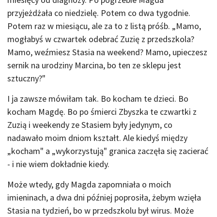
przyjeżdżała co niedzielę. Potem co dwa tygodnie.
Potem raz w miesiącu, ale za to z listą próśb. „Mamo,
mogłabyś w czwartek odebrać Zuzię z przedszkola?
Mamo, weźmiesz Stasia na weekend? Mamo, upieczesz
sernik na urodziny Marcina, bo ten ze sklepu jest
sztuczny?"
I ja zawsze mówiłam tak. Bo kocham te dzieci. Bo
kocham Magdę. Bo po śmierci Zbyszka te czwartki z
Zuzią i weekendy ze Stasiem były jedynym, co
nadawało moim dniom kształt. Ale kiedyś między
„kocham" a „wykorzystują" granica zaczęła się zacierać
- i nie wiem dokładnie kiedy.
Może wtedy, gdy Magda zapomniała o moich
imieninach, a dwa dni później poprosiła, żebym wzięła
Stasia na tydzień, bo w przedszkolu był wirus. Może