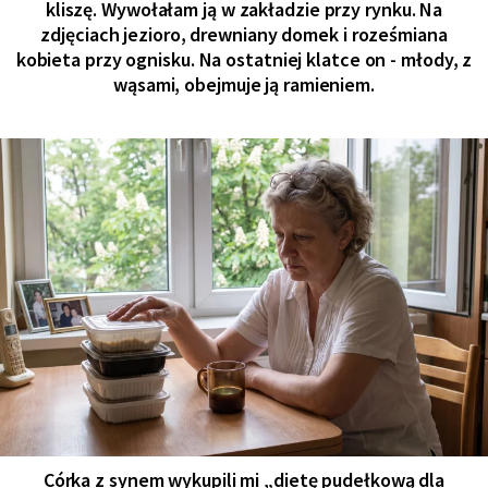
kliszę. Wywołałam ją w zakładzie przy rynku. Na
zdjęciach jezioro, drewniany domek i roześmiana
kobieta przy ognisku. Na ostatniej klatce on - młody, z
wąsami, obejmuje ją ramieniem.
Córka z synem wykupili mi „dietę pudełkową dla