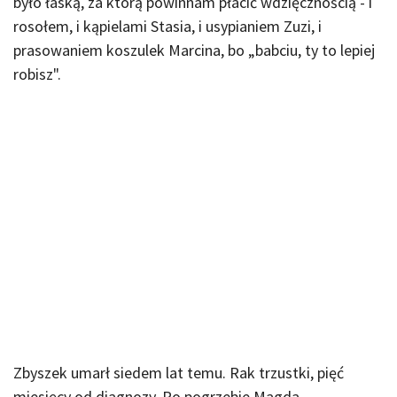
było łaską, za którą powinnam płacić wdzięcznością - i
rosołem, i kąpielami Stasia, i usypianiem Zuzi, i
prasowaniem koszulek Marcina, bo „babciu, ty to lepiej
robisz".
Zbyszek umarł siedem lat temu. Rak trzustki, pięć
miesięcy od diagnozy. Po pogrzebie Magda