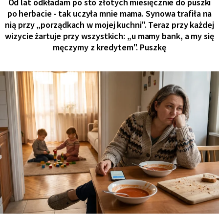
Od lat odkładam po sto złotych miesięcznie do puszki
po herbacie - tak uczyła mnie mama. Synowa trafiła na
nią przy „porządkach w mojej kuchni". Teraz przy każdej
wizycie żartuje przy wszystkich: „u mamy bank, a my się
męczymy z kredytem". Puszkę