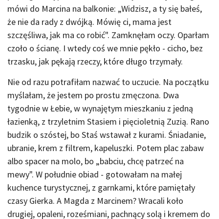
mówi do Marcina na balkonie: „Widzisz, a ty się bałeś,
że nie da rady z dwójką. Mówię ci, mama jest
szczęśliwa, jak ma co robić". Zamknęłam oczy. Oparłam
czoło o ścianę. I wtedy coś we mnie pękło - cicho, bez
trzasku, jak pękają rzeczy, które długo trzymały.
Nie od razu potrafiłam nazwać to uczucie. Na początku
myślałam, że jestem po prostu zmęczona. Dwa
tygodnie w Łebie, w wynajętym mieszkaniu z jedną
łazienką, z trzyletnim Stasiem i pięcioletnią Zuzią. Rano
budzik o szóstej, bo Staś wstawał z kurami. Śniadanie,
ubranie, krem z filtrem, kapeluszki. Potem plac zabaw
albo spacer na molo, bo „babciu, chcę patrzeć na
mewy". W południe obiad - gotowałam na małej
kuchence turystycznej, z garnkami, które pamiętały
czasy Gierka. A Magda z Marcinem? Wracali koło
drugiej, opaleni, roześmiani, pachnący solą i kremem do