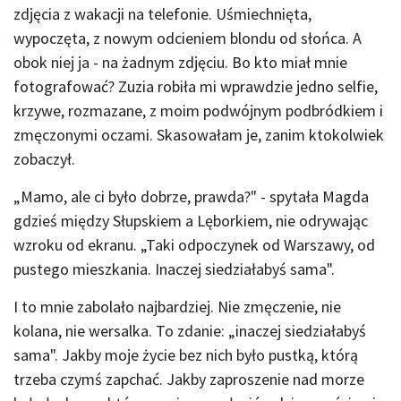
zdjęcia z wakacji na telefonie. Uśmiechnięta,
wypoczęta, z nowym odcieniem blondu od słońca. A
obok niej ja - na żadnym zdjęciu. Bo kto miał mnie
fotografować? Zuzia robiła mi wprawdzie jedno selfie,
krzywe, rozmazane, z moim podwójnym podbródkiem i
zmęczonymi oczami. Skasowałam je, zanim ktokolwiek
zobaczył.
„Mamo, ale ci było dobrze, prawda?" - spytała Magda
gdzieś między Słupskiem a Lęborkiem, nie odrywając
wzroku od ekranu. „Taki odpoczynek od Warszawy, od
pustego mieszkania. Inaczej siedziałabyś sama".
I to mnie zabolało najbardziej. Nie zmęczenie, nie
kolana, nie wersalka. To zdanie: „inaczej siedziałabyś
sama". Jakby moje życie bez nich było pustką, którą
trzeba czymś zapchać. Jakby zaproszenie nad morze