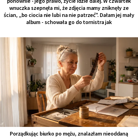
ponownie - jego prawo, życie idzie dalej. W czwartek
wnuczka szepnęła mi, że zdjęcia mamy zniknęły ze
ścian, „bo ciocia nie lubi na nie patrzeć". Dałam jej mały
album - schowała go do tornistra jak
Porządkując biurko po mężu, znalazłam nieoddaną