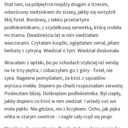
Stał tam, na półpiętrze między drugim a trzecim,
odwrócony siedziskiem do ściany, jakby się wstydził.
Mój fotel. Bordowy, z lekko przetartymi
podłokietnikami, z szydełkową serwetką, którą zrobiła
mi mama. Dwadzieścia lat w nim siedziałam
wieczorami. Czytałam książki, oglądałam serial, piłam
herbatę z cytryną. Wiedział o tym. Wiedział doskonale.
Wracałam z apteki, bo po schodach szybciej niż windą
na te trzy piętra, i zobaczyłam go z góry - fotel, nie
syna. Najpierw pomyślałam, że ktoś z sąsiadów
wyrzuca meble. Dopiero po chwili rozpoznałam serwetę.
Podeszłam bliżej. Dotknęłam podłokietnika. Był ciepły,
jakby dopiero co ktoś w nim siedział. I wtedy coś we
mnie pękło. Nie głośno, nie z krzykiem. Cicho, jak pęka
nitka w starym swetrze - i nagle cały rząd się pruje.