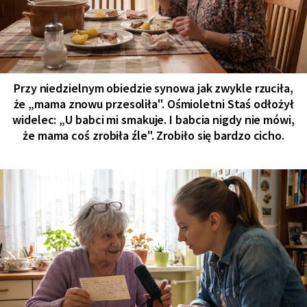
Przy niedzielnym obiedzie synowa jak zwykle rzuciła,
że „mama znowu przesoliła". Ośmioletni Staś odłożył
widelec: „U babci mi smakuje. I babcia nigdy nie mówi,
że mama coś zrobiła źle". Zrobiło się bardzo cicho.