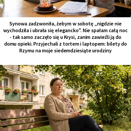
Synowa zadzwoniła, żebym w sobotę „nigdzie nie
wychodziła i ubrała się elegancko". Nie spałam całą noc
- tak samo zaczęło się u Krysi, zanim zawieźli ją do
domu opieki. Przyjechali z tortem i laptopem: bilety do
Rzymu na moje siedemdziesiąte urodziny