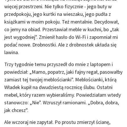
więcej przestrzeni. Nie tylko fizycznie - jego buty w
przedpokoju, jego kurtki na wieszaku, jego pudła z
książkami w moim pokoju. Też mentalnie. Decydował,
co jemy na obiad. Przestawiał meble w kuchni, bo „tak
jest wygodniej". Zmienił hasło do Wi-Fi i zapomniał mi
podać nowe. Drobnostki. Ale z drobnostek układa się
lawina.
Trzy tygodnie temu przyszedł do mnie z laptopem i
powiedział: „Mamo, popatrz, jaki fajny regał, pasowałby
zamiast tej twojej meblościanki". Meblościanki, którą
Władek kupił na dwudziestą rocznicę ślubu. Ostatni
mebel, który razem wybieraliśmy. Powiedziałam wtedy
stanowczo: „Nie". Wzruszył ramionami. „Dobra, dobra,
jak chcesz".
Ale wczoraj nie zapytał. Po prostu zmierzył ścianę,