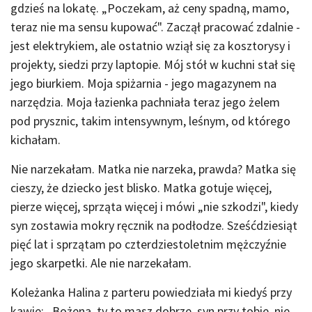
gdzieś na lokatę. „Poczekam, aż ceny spadną, mamo,
teraz nie ma sensu kupować". Zaczął pracować zdalnie -
jest elektrykiem, ale ostatnio wziął się za kosztorysy i
projekty, siedzi przy laptopie. Mój stół w kuchni stał się
jego biurkiem. Moja spiżarnia - jego magazynem na
narzędzia. Moja łazienka pachniała teraz jego żelem
pod prysznic, takim intensywnym, leśnym, od którego
kichałam.
Nie narzekałam. Matka nie narzeka, prawda? Matka się
cieszy, że dziecko jest blisko. Matka gotuje więcej,
pierze więcej, sprząta więcej i mówi „nie szkodzi", kiedy
syn zostawia mokry ręcznik na podłodze. Sześćdziesiąt
pięć lat i sprzątam po czterdziestoletnim mężczyźnie
jego skarpetki. Ale nie narzekałam.
Koleżanka Halina z parteru powiedziała mi kiedyś przy
kawie: „Bożena, ty to masz dobrze, syn przy tobie, nie