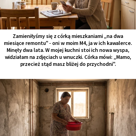
Zamieniłyśmy się z córką mieszkaniami „na dwa
miesiące remontu" - oni w moim M4, ja w ich kawalerce.
Minęły dwa lata. W mojej kuchni stoi ich nowa wyspa,
widziałam na zdjęciach u wnuczki. Córka mówi: „Mamo,
przecież stąd masz bliżej do przychodni".