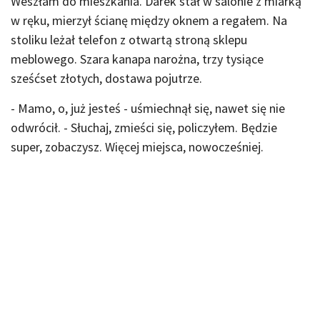
Weszłam do mieszkania. Darek stał w salonie z miarką
w ręku, mierzył ścianę między oknem a regałem. Na
stoliku leżał telefon z otwartą stroną sklepu
meblowego. Szara kanapa narożna, trzy tysiące
sześćset złotych, dostawa pojutrze.
- Mamo, o, już jesteś - uśmiechnął się, nawet się nie
odwrócił. - Słuchaj, zmieści się, policzyłem. Będzie
super, zobaczysz. Więcej miejsca, nowocześniej.