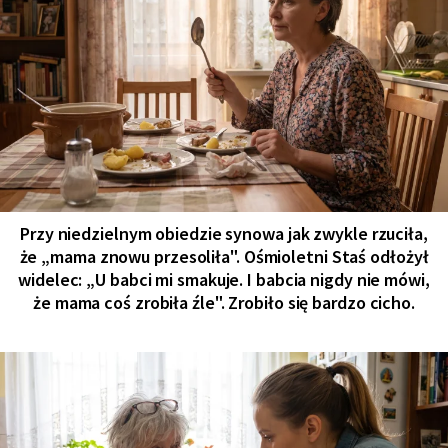
Przy niedzielnym obiedzie synowa jak zwykle rzuciła,
że „mama znowu przesoliła". Ośmioletni Staś odłożył
widelec: „U babci mi smakuje. I babcia nigdy nie mówi,
że mama coś zrobiła źle". Zrobiło się bardzo cicho.