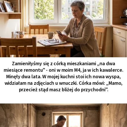
Zamieniłyśmy się z córką mieszkaniami „na dwa
miesiące remontu" - oni w moim M4, ja w ich kawalerce.
Minęły dwa lata. W mojej kuchni stoi ich nowa wyspa,
widziałam na zdjęciach u wnuczki. Córka mówi: „Mamo,
przecież stąd masz bliżej do przychodni".