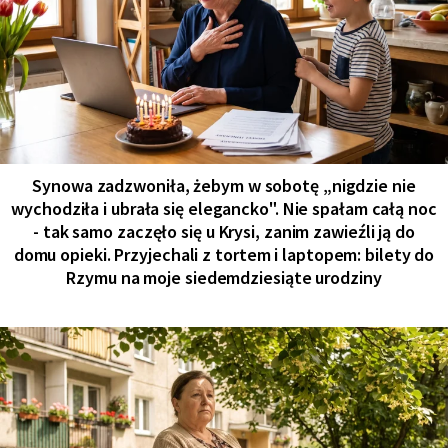
Synowa zadzwoniła, żebym w sobotę „nigdzie nie
wychodziła i ubrała się elegancko". Nie spałam całą noc
- tak samo zaczęło się u Krysi, zanim zawieźli ją do
domu opieki. Przyjechali z tortem i laptopem: bilety do
Rzymu na moje siedemdziesiąte urodziny