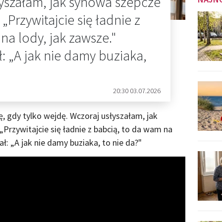
yszałam, jak synowa szepcze
Przywitajcie się ładnie z
na lody, jak zawsze."
 „A jak nie damy buziaka,
20:30 03.07.2026
ę, gdy tylko wejdę. Wczoraj usłyszałam, jak
Przywitajcie się ładnie z babcią, to da wam na
ł: „A jak nie damy buziaka, to nie da?"