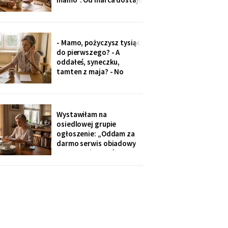
czterysta złotych więcej.
I od marca syn co miesiąc
wyciąga rękę: „przecież
to tatowe pieniądze, a
- Mamo, pożyczysz tysiąc
tata by chciał pomagać
do pierwszego? - A
nam, nie tobie".
oddałeś, syneczku,
tamten z maja? - No
wiesz co, z tobą się nie da
rozmawiać. Odłożył
słuchawkę. Pięć minut
później zadzwoniła
Wystawiłam na
synowa. Zaczęła od tego,
osiedlowej grupie
że „babcia podobno robi
ogłoszenie: „Oddam za
problemy".
darmo serwis obiadowy
na dwanaście osób,
nieużywany od pięciu lat.
Powód: nie mam już dla
kogo nakrywać". W dwie
godziny napisało
czterdzieści obcych osób.
Z rodziny - nikt, choć
wszyscy tam siedzą.