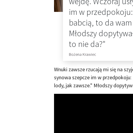
wejdę. Wczoraj usł
im w przedpokoju: „
babcią, to da wam 
Młodszy dopytywał:
to nie da?"
Bożena Krawiec
Wnuki zawsze rzucają mi się na szyj
synowa szepcze im w przedpokoju: „
lody, jak zawsze." Młodszy dopytywa