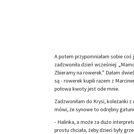
A potem przypomniałam sobie coś j
zadzwoniła dzień wcześniej: „Mam
Zbieramy na rowerek." Dałam dwieśc
są - rowerek kupili razem z Marcin
połowa kwoty jest ode mnie.
Zadzwoniłam do Krysi, koleżanki z
mówi, że synowe to odrębny gatune
- Halinka, a może za dużo interpret
prostu chciała, żeby dzieci były grz