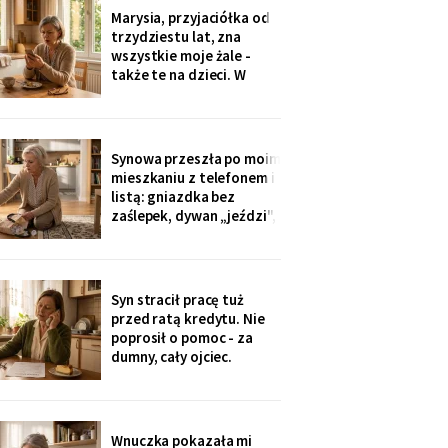
Dwadzieścia lat woziłam
Marysia, przyjaciółka od
im niedzielne obiady.
trzydziestu lat, zna
Karton stoi w
wszystkie moje żale -
przedpokoju trzeci dzień
także te na dzieci. W
- nie
niedzielę zobaczyłam u
wnuczki zdjęcia z chrzcin:
przy stole, obok mojej
córki, siedziała Marysia.
Synowa przeszła po moim
Mnie nie zaproszono.
mieszkaniu z telefonem i
Córka wyjaśniła krótko:
listą: gniazdka bez
„Marysia tak
zaślepek, dywan „jeździ",
garnki w zasięgu małej.
Dwie strony poprawek -
„inaczej nie będziemy jej
przywozić". Zaślepki
Syn stracił pracę tuż
kupiłam w poniedziałek.
przed ratą kredytu. Nie
Własną trójkę
poprosił o pomoc - za
wychowałam bez ani
dumny, cały ojciec.
jednej.
Przelałam im z lokaty
piętnaście tysięcy, w
tytule wpisałam „zaległy
prezent ślubny".
Wnuczka pokazała mi