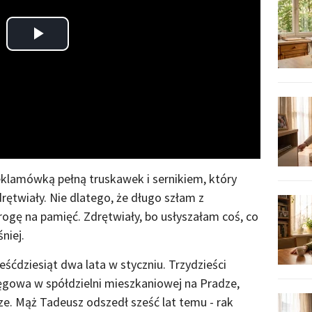
Play
Video
eklamówką pełną truskawek i sernikiem, który
rętwiały. Nie dlatego, że długo szłam z
rogę na pamięć. Zdrętwiały, bo usłyszałam coś, co
niej.
śćdziesiąt dwa lata w styczniu. Trzydzieści
ęgowa w spółdzielni mieszkaniowej na Pradze,
e. Mąż Tadeusz odszedł sześć lat temu - rak