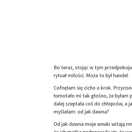
Bo teraz, stojąc w tym przedpokoju
rytuał miłości. Może to był handel.
Cofnęłam się cicho o krok. Przycis
łomotało mi tak głośno, że byłam pew
dalej szeptała coś do chłopców, a j
myślałam: od jak dawna?
Od jak dawna moje wnuki witają mni
że ich matka podpowiada im, że war