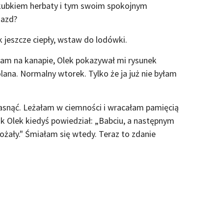
z kubkiem herbaty i tym swoim spokojnym
jazd?
k jeszcze ciepły, wstaw do lodówki.
łam na kanapie, Olek pokazywał mi rysunek
lana. Normalny wtorek. Tylko że ja już nie byłam
snąć. Leżałam w ciemności i wracałam pamięcią
k Olek kiedyś powiedział: „Babciu, a następnym
ożały." Śmiałam się wtedy. Teraz to zdanie