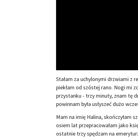
Stałam za uchylonymi drzwiami z r
piekłam od szóstej rano. Nogi mi zd
przystanku - trzy minuty, znam tę d
powinnam była usłyszeć dużo wcześ
Mam na imię Halina, skończyłam sze
osiem lat przepracowałam jako ksi
ostatnie trzy spędzam na emeryturz