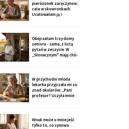
Wieczorem zadzwonił i
pierścionek zaręczynowy,
długo milczał w
cała w skowronkach.
słuchawce - pierwszy raz
Ucałowałam ją i
od lat
powiedziałam tylko
jedno: „załóż osobne
konto, dziecko, i nigdy
go nie zamykaj". Zdziwiła
Obejrzałam trzy domy
się, mama się obruszyła.
seniora - sama, z listą
Kiedyś zrozumie - ja
pytań w zeszycie. W
zrozumiałam o
„Słonecznym" mają chór,
czterdzieści lat za
bibliotekę i balkony na
południe. Wpłaciłam
zadatek za pokój z
widokiem na sad i
W przychodni młoda
podpisałam papiery.
lekarka przyjrzała mi się
Dzieciom powiem po
znad okularów: „Pani
fakcie - niech raz
profesor? Uczyła mnie
dowiedzą się ostatnie.
pani polskiego w drugim
liceum!". Przyjęła mnie
bez kolejki, a na koniec
ucałowała w oba policzki.
Wnuk może u mnie jeść
Córka wieczorem
tylko to, co synowa
zapytała tylko, czy przy