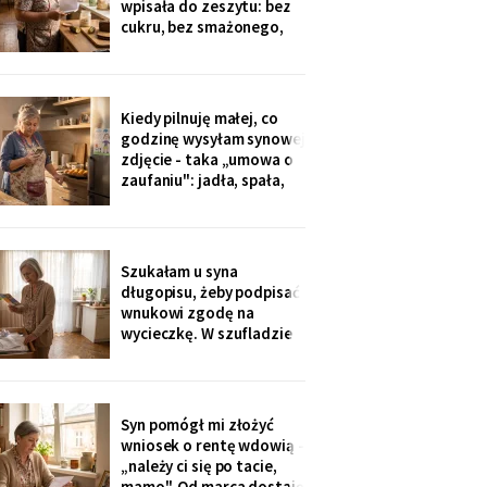
wpisała do zeszytu: bez
okazji wzięłam receptę
cukru, bez smażonego,
na
bez „białej mąki". W
czwartek poprosił o
pajdę ze smalcem i
ogórkiem - nie umiałam
Kiedy pilnuję małej, co
odmówić. Wieczorem
godzinę wysyłam synowej
przyszła wiadomość:
zdjęcie - taka „umowa o
„proszę traktować
zaufaniu": jadła, spała,
zeszyt poważnie, inaczej
rysuje. W czwartek
piekłyśmy babeczki i
zapomniałam o
czternastej. Siedem
Szukałam u syna
minut później dzwonił
długopisu, żeby podpisać
telefon: „czemu nie ma
wnukowi zgodę na
zdjęcia, coś się stało?!".
wycieczkę. W szufladzie
Babeczki
leżały broszury trzech
domów seniora. Przy tym
pod Grójcem ktoś dopisał
ołówkiem: «od
Syn pomógł mi złożyć
stycznia?».
wniosek o rentę wdowią -
„należy ci się po tacie,
mamo". Od marca dostaję