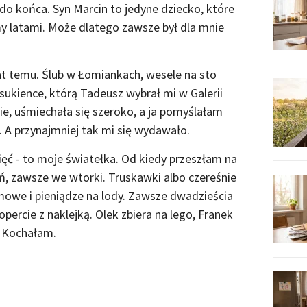
 do końca. Syn Marcin to jedyne dziecko, które
y latami. Może dlatego zawsze był dla mnie
lat temu. Ślub w Łomiankach, wesele na sto
sukience, którą Tadeusz wybrał mi w Galerii
e, uśmiechała się szeroko, a ja pomyślałam
. A przynajmniej tak mi się wydawało.
pięć - to moje światełka. Od kiedy przeszłam na
eń, zawsze we wtorki. Truskawki albo czereśnie
mowe i pieniądze na lody. Zawsze dwadzieścia
ercie z naklejką. Olek zbiera na lego, Franek
. Kochałam.