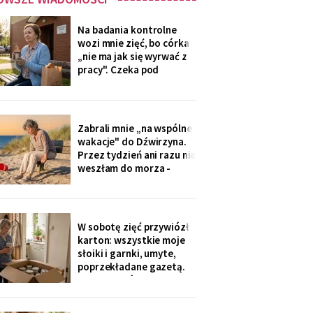
Na badania kontrolne
wozi mnie zięć, bo córka
„nie ma jak się wyrwać z
pracy". Czeka pod
przychodnią z termosem i
drożdżówką, żonie nic nie
mówi. W zeszły czwartek
powiedział cicho: „niech
Zabrali mnie „na wspólne
się mama na nią nie
wakacje" do Dźwirzyna.
gniewa. Ona zapomina, że
Przez tydzień ani razu nie
mama nie będzie
weszłam do morza -
pilnowałam dzieci, kiedy
młodzi „korzystali z
życia". W drodze
powrotnej syn zapytał: „i
W sobotę zięć przywiózł
jak, mamo, odpoczęłaś?".
karton: wszystkie moje
Piasek przywiozłam tylko
słoiki i garnki, umyte,
w butach, z placu
poprzekładane gazetą.
„Synowa mówi, że już nie
trzeba, mamo, zamawiają
teraz z aplikacji".