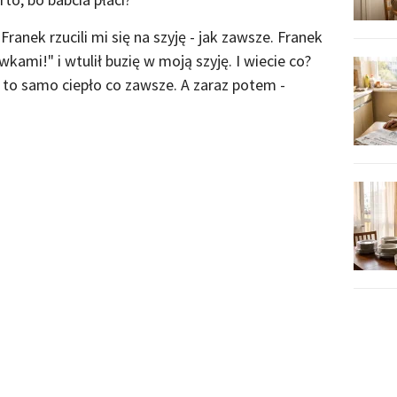
ranek rzucili mi się na szyję - jak zawsze. Franek
kami!" i wtulił buzię w moją szyję. I wiecie co?
to samo ciepło co zawsze. A zaraz potem -