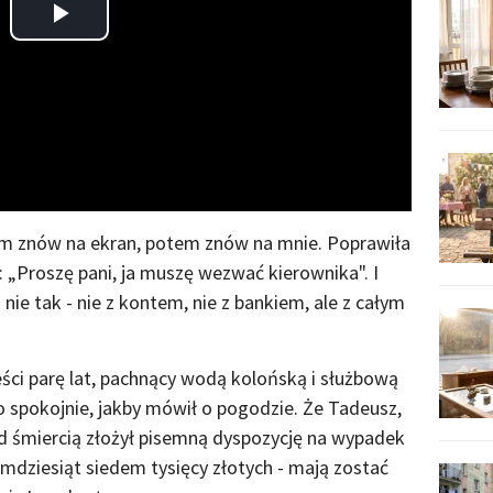
Play
Video
em znów na ekran, potem znów na mnie. Poprawiła
: „Proszę pani, ja muszę wezwać kierownika". I
nie tak - nie z kontem, nie z bankiem, ale z całym
eści parę lat, pachnący wodą kolońską i służbową
o spokojnie, jakby mówił o pogodzie. Że Tadeusz,
ed śmiercią złożył pisemną dyspozycję na wypadek
iemdziesiąt siedem tysięcy złotych - mają zostać