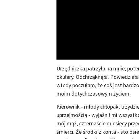
Urzędniczka patrzyła na mnie, pot
okulary. Odchrząknęła. Powiedziała
wtedy poczułam, że coś jest bardzo 
moim dotychczasowym życiem.
Kierownik - młody chłopak, trzydzi
uprzejmością - wyjaśnił mi wszystk
mój mąż, czternaście miesięcy prz
śmierci. Że środki z konta - sto os