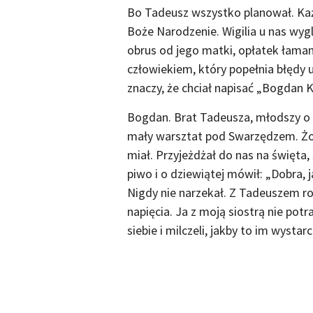
Bo Tadeusz wszystko planował. Ka
Boże Narodzenie. Wigilia u nas wy
obrus od jego matki, opłatek łaman
człowiekiem, który popełnia błędy 
znaczy, że chciał napisać „Bogdan 
Bogdan. Brat Tadeusza, młodszy o 
mały warsztat pod Swarzędzem. Żona
miał. Przyjeżdżał do nas na święta, s
piwo i o dziewiątej mówił: „Dobra, ja
Nigdy nie narzekał. Z Tadeuszem roz
napięcia. Ja z moją siostrą nie potra
siebie i milczeli, jakby to im wystarc