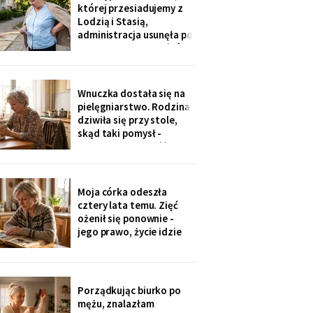
Męża - pozłacana, dobra
której przesiadujemy z
imitacja, robota sprzed
Lodzią i Stasią,
lat".
administracja usunęła po
„skargach mieszkańców"
- podobno psujemy
widok. Pod pismem
jedenaście podpisów.
Wnuczka dostała się na
Rozpoznałam charakter
pielęgniarstwo. Rodzina
pisma córki - ma tu
dziwiła się przy stole,
kawalerkę pod wynajem.
skąd taki pomysł -
„Mamo, bez przesady
przecież mogła „iść na
coś lepszego".
Odpowiedziała, nie
podnosząc głowy znad
Moja córka odeszła
talerza: „bo widziałam,
cztery lata temu. Zięć
jak babcia trzy lata
ożenił się ponownie -
zajmowała się dziadkiem.
jego prawo, życie idzie
Też chcę tak
dalej. W czwartek
wnuczka szepnęła mi, że
zdjęcia mamy zniknęły ze
ścian, „bo ciocia nie lubi
Porządkując biurko po
na nie patrzeć". Dałam jej
mężu, znalazłam
mały album - schowała go