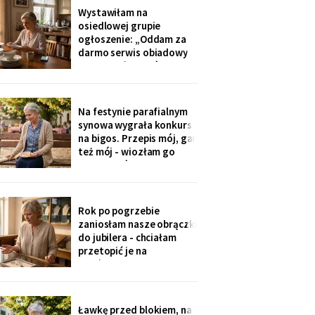
później zadzwoniła
Wystawiłam na
synowa. Zaczęła od tego,
osiedlowej grupie
że „babcia podobno robi
ogłoszenie: „Oddam za
problemy".
darmo serwis obiadowy
na dwanaście osób,
nieużywany od pięciu lat.
Powód: nie mam już dla
kogo nakrywać". W dwie
Na festynie parafialnym
godziny napisało
synowa wygrała konkurs
czterdzieści obcych osób.
na bigos. Przepis mój, gar
Z rodziny - nikt, choć
też mój - wiozłam go
wszyscy tam siedzą.
rano taksówką, żeby się
nie wylał. Przy dyplomie
powiedziała do
mikrofonu: „to stary
Rok po pogrzebie
przepis z mojej rodziny".
zaniosłam nasze obrączki
Klaskałam razem ze
do jubilera - chciałam
wszystkimi.
przetopić je na
pierścionek dla wnuczki.
Pan zważył, obejrzał
przez lupę i powiedział
cicho: „Pani jest złota.
Ławkę przed blokiem, na