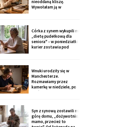
nieoddaną kliszę.
do tornistra jak
Wywołałam ją w
zakładzie przy rynku. Na
zdjęciach jezioro,
drewniany domek i
roześmiana kobieta przy
Córka z synem wykupili mi
ognisku. Na ostatniej
„dietę pudełkową dla
klatce on - młody, z
seniora" - w poniedziałki
wąsami, obejmuje ją
kurier zostawia pod
ramieniem.
drzwiami zgrzewkę na
cały tydzień. „Teraz nie
musisz gotować i
jesteśmy spokojni,
Wnuki urodziły się w
mamo". Od marca nikt nie
Manchesterze.
przyjechał. Na każdym
Rozmawiamy przez
pudełku naklejka: moje
kamerkę w niedziele, po
imię
pięć minut, bo „im się
nudzi". Ostatnio starszy
zapytał o coś po
angielsku, a syn
Syn z synową zostawili mi
przetłumaczył ze
górę domu, „dożywotnio,
śmiechem: „pyta, kim jest
mamo, przecież to
ta pani". Kupiłam zeszyt i
twoje". Od listopada na