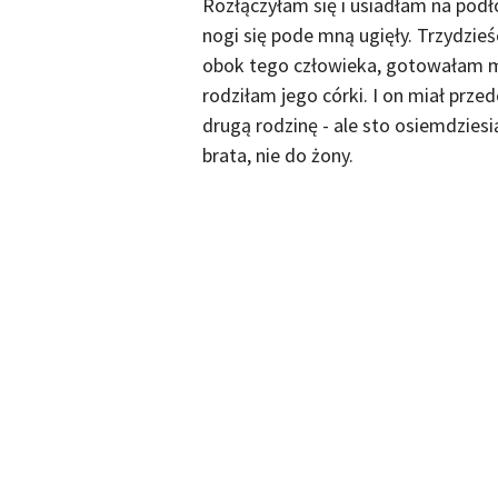
Rozłączyłam się i usiadłam na pod
nogi się pode mną ugięły. Trzydzieś
obok tego człowieka, gotowałam mu
rodziłam jego córki. I on miał prze
drugą rodzinę - ale sto osiemdziesią
brata, nie do żony.