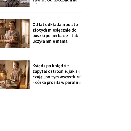
uczę się angielskiego
górze grzeje tylko jeden
kaloryfer, bo „ciepło i tak
idzie do góry - fizyka".
Rano w moim pokoju jest
Od lat odkładam po sto
czternaście stopni.
złotych miesięcznie do
Termometr przyniosła mi
puszki po herbacie - tak
wnuczka - ona
uczyła mnie mama.
Synowa trafiła na nią przy
„porządkach w mojej
kuchni". Teraz przy każdej
wizycie żartuje przy
Ksiądz po kolędzie
wszystkich: „u mamy
zapytał ostrożnie, jak się
bank, a my się męczymy z
czuję „po tym wszystkim"
kredytem". Puszkę
- córka prosiła w parafii o
modlitwę, bo „mama
zdziwaczała na starość i
odcina się od rodziny". To
ja co niedzielę czekam z
obiadem. Ostatni raz
przyszli we wrześniu.