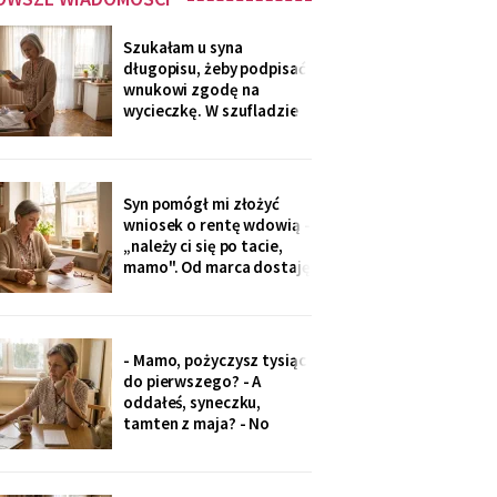
Szukałam u syna
długopisu, żeby podpisać
wnukowi zgodę na
wycieczkę. W szufladzie
leżały broszury trzech
domów seniora. Przy tym
pod Grójcem ktoś dopisał
ołówkiem: «od
Syn pomógł mi złożyć
stycznia?».
wniosek o rentę wdowią -
„należy ci się po tacie,
mamo". Od marca dostaję
czterysta złotych więcej.
I od marca syn co miesiąc
wyciąga rękę: „przecież
to tatowe pieniądze, a
- Mamo, pożyczysz tysiąc
tata by chciał pomagać
do pierwszego? - A
nam, nie tobie".
oddałeś, syneczku,
tamten z maja? - No
wiesz co, z tobą się nie da
rozmawiać. Odłożył
słuchawkę. Pięć minut