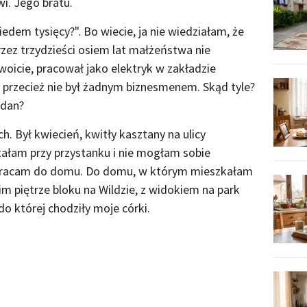
. Jego bratu.
dem tysięcy?". Bo wiecie, ja nie wiedziałam, że
Przez trzydzieści osiem lat małżeństwa nie
woicie, pracował jako elektryk w zakładzie
przecież nie był żadnym biznesmenem. Skąd tyle?
gdan?
. Był kwiecień, kwitły kasztany na ulicy
 stałam przy przystanku i nie mogłam sobie
wracam do domu. Do domu, w którym mieszkałam
im piętrze bloku na Wildzie, z widokiem na park
o której chodziły moje córki.