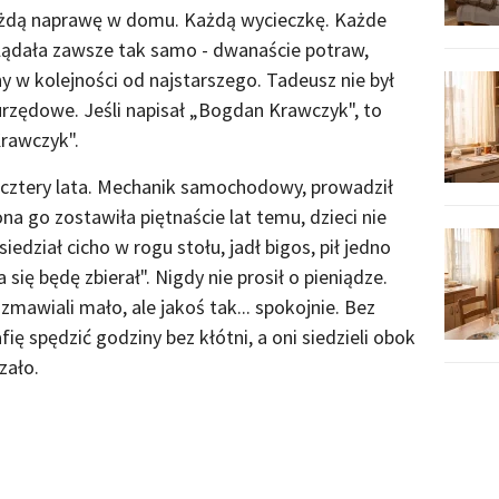
żdą naprawę w domu. Każdą wycieczkę. Każde
glądała zawsze tak samo - dwanaście potraw,
y w kolejności od najstarszego. Tadeusz nie był
urzędowe. Jeśli napisał „Bogdan Krawczyk", to
Krawczyk".
cztery lata. Mechanik samochodowy, prowadził
 go zostawiła piętnaście lat temu, dzieci nie
iedział cicho w rogu stołu, jadł bigos, pił jedno
 się będę zbierał". Nigdy nie prosił o pieniądze.
mawiali mało, ale jakoś tak... spokojnie. Bez
fię spędzić godziny bez kłótni, a oni siedzieli obok
zało.