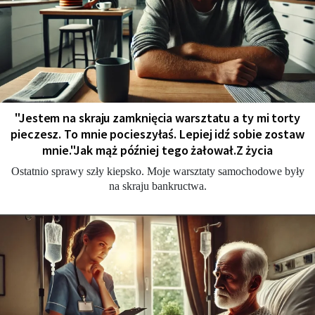
"Jestem na skraju zamknięcia warsztatu a ty mi torty
pieczesz. To mnie pocieszyłaś. Lepiej idź sobie zostaw
mnie."Jak mąż później tego żałował.Z życia
Ostatnio sprawy szły kiepsko. Moje warsztaty samochodowe były
na skraju bankructwa.