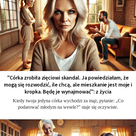
"Córka zrobiła zięciowi skandal. Ja powiedziałam, że
mogą się rozwodzić, ile chcą, ale mieszkanie jest moje i
kropka. Będę je wynajmować": z życia
Kiedy twoja jedyna córka wychodzi za mąż, pytanie: „Co
podarować młodym na wesele?” staje się oczywiste.