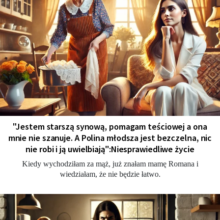
"Jestem starszą synową, pomagam teściowej a ona
mnie nie szanuje. A Polina młodsza jest bezczelna, nic
nie robi i ją uwielbiają":Niesprawiedliwe życie
Kiedy wychodziłam za mąż, już znałam mamę Romana i
wiedziałam, że nie będzie łatwo.