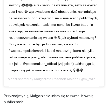
złożony 😂😂😂 a tak serio, najważniejsze, żeby zakrywać
usta i nos 😷 wprowadzone dziś obostrzenie, nakładające
na wszystkich, poruszających się w miejscach publicznych,
obowiązek noszenia maski, ma sens, bo liczne badania
wskazują, że noszenie maseczek mocno redukuje
rozprzestrzenianie się wirusa 🦠💪 jak wybrać maseczkę?
Oczywiście może być jednorazowa, ale warto
#wspierampolskiemarki i kupić maseczkę, która nie tylko
ratuje miejsca pracy, ale również wspiera polskie szpitale,
tak jak u @petitemaison_official (zdjęcie 4) zakładając ją
czujesz się jak w masce superbohatera 💪😜😁😂
A post shared by
Małgorzata Rozenek-Majdan
(@m_rozenek) on
Przyznajmy się, Małgorzacie udało się rozweselić swoją
publiczność.