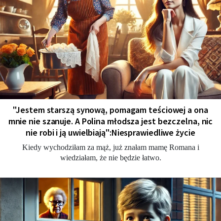
"Jestem starszą synową, pomagam teściowej a ona
mnie nie szanuje. A Polina młodsza jest bezczelna, nic
nie robi i ją uwielbiają":Niesprawiedliwe życie
Kiedy wychodziłam za mąż, już znałam mamę Romana i
wiedziałam, że nie będzie łatwo.