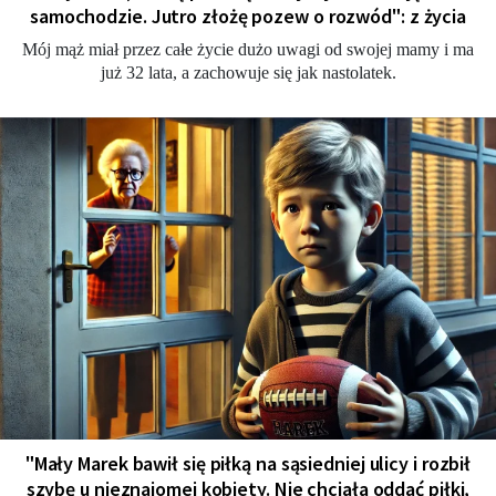
samochodzie. Jutro złożę pozew o rozwód": z życia
Mój mąż miał przez całe życie dużo uwagi od swojej mamy i ma
już 32 lata, a zachowuje się jak nastolatek.
"Mały Marek bawił się piłką na sąsiedniej ulicy i rozbił
szybę u nieznajomej kobiety. Nie chciała oddać piłki,