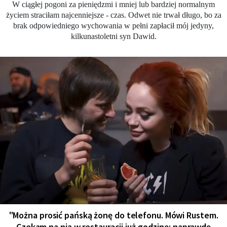
W ciągłej pogoni za pieniędzmi i mniej lub bardziej normalnym
życiem straciłam najcenniejsze - czas. Odwet nie trwał długo, bo za
brak odpowiedniego wychowania w pełni zapłacił mój jedyny,
kilkunastoletni syn Dawid.
"Można prosić pańską żonę do telefonu. Mówi Rustem.
Czekam na nią w restauracji już godzinę: naprawdę