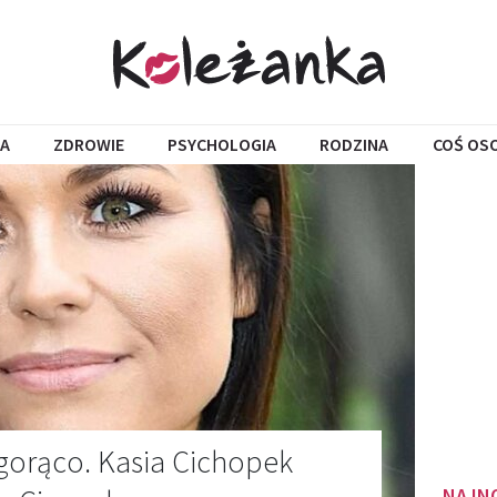
A
ZDROWIE
PSYCHOLOGIA
RODZINA
COŚ OS
 gorąco. Kasia Cichopek
NAJN