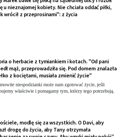
 Marek bawił się piłką na sąsiedniej ulicy i rozbił
ę u nieznajomej kobiety. Nie chciała oddać piłki,
k wrócił z przeprosinami": z życia
oria o herbacie z tymiankiem i kotach. "Od pani
edł mąż, przeprowadziła się. Pod domem znalazła
łko z kociętami, musiała zmienić życie"
mowite niespodzianki może nam zgotować życie, jeśli
pujemy właściwie i pomagamy tym, którzy tego potrzebują.
ościele, modlę się za wszystkich. O Davi, aby
azł drogę do życia, aby Tany otrzymała
baczenie za swoje czyny. Aby wnuki miały pokój”