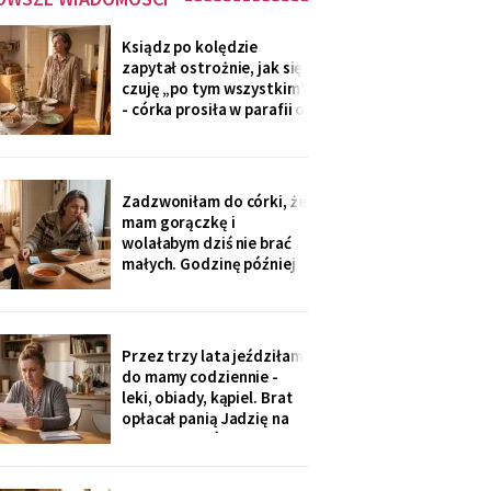
Ksiądz po kolędzie
zapytał ostrożnie, jak się
czuję „po tym wszystkim"
- córka prosiła w parafii o
modlitwę, bo „mama
zdziwaczała na starość i
odcina się od rodziny". To
ja co niedzielę czekam z
Zadzwoniłam do córki, że
obiadem. Ostatni raz
mam gorączkę i
przyszli we wrześniu.
wolałabym dziś nie brać
małych. Godzinę później
stali w drzwiach: „Mamo,
oni już przechorowali, nic
im nie będzie". O piątej
przyszedł SMS: „Podasz
Przez trzy lata jeździłam
im obiad? Wrócimy
do mamy codziennie -
głodni".
leki, obiady, kąpiel. Brat
opłacał panią Jadzię na
kilka poranków w
tygodniu. Tydzień po
pogrzebie przysłał mi