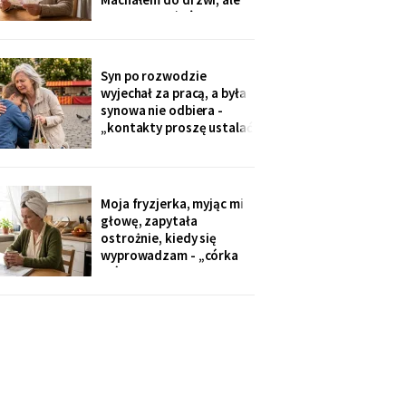
Zamówiłam - kierowca
nie przyszłaś". Żadnego
poczekał
zaproszenia nie
dostałam - przedszkole
przekazuje je przez
Syn po rozwodzie
rodziców. Córka
wyjechał za pracą, a była
wzruszyła ramionami:
synowa nie odbiera -
„No zapomniałam, mamo,
„kontakty proszę ustalać
tyle się teraz
przez adwokata".
Wnuków nie widziałam od
Wielkanocy. W czwartek
na rynku młodszy mnie
Moja fryzjerka, myjąc mi
zobaczył, wyrwał jej się z
głowę, zapytała
ręki i przybiegł. Zdążyłam
ostrożnie, kiedy się
tylko przytulić.
wyprowadzam - „córka
mówiła u nas w salonie,
że mieszkanie pójdzie na
sprzedaż, szuka już pani
czegoś mniejszego".
Niczego nie szukam. Nic
nie sprzedaję.