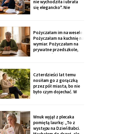
nie wychodziła i ubrała
nigdzie nie zgłaszaj,
się elegancko". Nie
chcesz mu zniszczyć
spałam całą noc - tak
samo zaczęło się u Krysi,
zanim zawieźli ją do
domu opieki. Przyjechali
Pożyczałam im na wesele.
z tortem i laptopem:
Pożyczałam na kuchnię na
bilety do Rzymu na moje
wymiar. Pożyczałam na
siedemdziesiąte
prywatne przedszkole,
urodziny
„bo Kubuś jest wrażliwy".
W zeszłym tygodniu
pierwszy raz w życiu to ja
poprosiłam o pożyczkę -
Czterdzieści lat temu
na okulary progresywne -
nosiłam go z gorączką
i usłyszałam, że „trzeba
przez pół miasta, bo nie
było sobie
było czym dojechać. W
zeszły wtorek
poprosiłam, żeby
podwiózł mnie na
prześwietlenie biodra.
Wnuk wyjął z plecaka
„Mamo, od tego jest
pomiętą laurkę: „To z
teraz taksówka dla
występu na Dzień Babci.
seniorów, zamów sobie".
Machałem do drzwi, ale