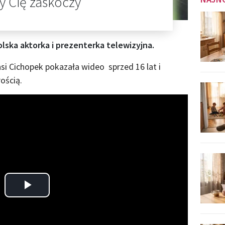
ry Cię zaskoczy
lska aktorka i prezenterka telewizyjna.
i Cichopek pokazała wideo sprzed 16 lat i
ością.
Play
Video