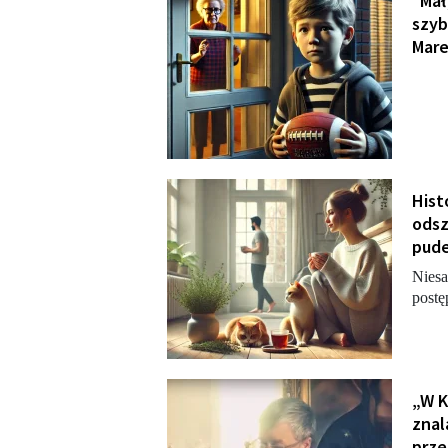
"Mały
szyb
Mare
Hist
odsz
pude
Niesa
postę
„W K
znal
prze