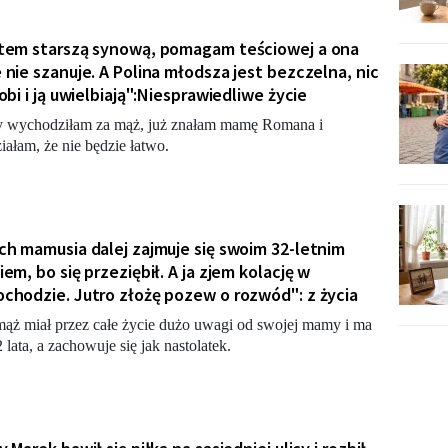
tem starszą synową, pomagam teściowej a ona
 nie szanuje. A Polina młodsza jest bezczelna, nic
robi i ją uwielbiają":Niesprawiedliwe życie
 wychodziłam za mąż, już znałam mamę Romana i
iałam, że nie będzie łatwo.
ch mamusia dalej zajmuje się swoim 32-letnim
iem, bo się przeziębił. A ja zjem kolację w
chodzie. Jutro złożę pozew o rozwód": z życia
ąż miał przez całe życie dużo uwagi od swojej mamy i ma
2 lata, a zachowuje się jak nastolatek.