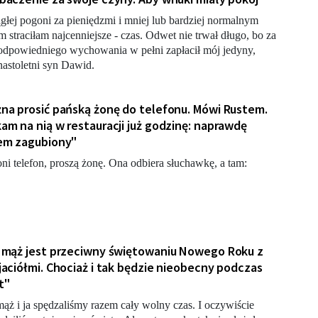
głej pogoni za pieniędzmi i mniej lub bardziej normalnym
m straciłam najcenniejsze - czas. Odwet nie trwał długo, bo za
odpowiedniego wychowania w pełni zapłacił mój jedyny,
nastoletni syn Dawid.
na prosić pańską żonę do telefonu. Mówi Rustem.
am na nią w restauracji już godzinę: naprawdę
em zagubiony"
i telefon, proszą żonę. Ona odbiera słuchawkę, a tam:
 mąż jest przeciwny świętowaniu Nowego Roku z
jaciółmi. Chociaż i tak będzie nieobecny podczas
t"
ąż i ja spędzaliśmy razem cały wolny czas. I oczywiście