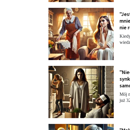
"Jes
mnie
nie 
Kiedy
wiedz
"Nie
synk
samo
Mój m
już 3