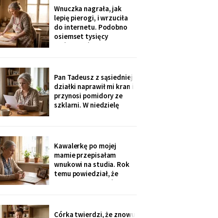
rozliczenie: „twoja
Wnuczka nagrała, jak
połowa za opiekunkę,
lepię pierogi, i wrzuciła
osiem tysięcy. Mama by
do internetu. Podobno
tak chciała".
osiemset tysięcy
wyświetleń - ludzie z
całej Polski piszą, że
przypominam im ich
babcie. Córka obejrzała
Pan Tadeusz z sąsiedniej
dwa razy i powiedziała
działki naprawił mi kran i
tylko: „Mamo, mogłaś
przynosi pomidory ze
chociaż zdjąć ten stary
szklarni. W niedzielę
fartuch".
dzieci przyjechały oboje,
bez wnuków, na
„poważną rozmowę o
przyszłości". Syn położył
Kawalerkę po mojej
na stole kartkę z
mamie przepisałam
punktami. Pierwszy
wnukowi na studia. Rok
przeczytałam do góry
temu powiedział, że
nogami
musiał ją sprzedać, „bo
nie dawał rady z
opłatami". W środę
spotkałam dawną
Córka twierdzi, że znowu