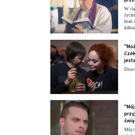
W cią
życie
brak 
kilku
"Moż
Czek
jest
Dzwon
"Mój
przy
świą
Mój m