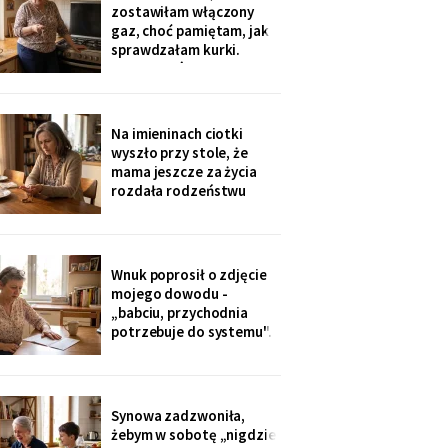
sąsiadkę stamtąd: „Co
zostawiłam włączony
weekend inni ludzie z
gaz, choć pamiętam, jak
walizkami, klucze w
sprawdzałam kurki.
skrzynce na szyfr.
Klucze, które „zgubiłam",
Obrotny ten
znalazła w mojej
lodówce. Wczoraj
sąsiadka wspomniała, że
Na imieninach ciotki
córka była u mnie we
wyszło przy stole, że
wtorek - kiedy ja
mama jeszcze za życia
siedziałam w przychodni.
rozdała rodzeństwu
Nigdy nie dawałam
pamiątki - medalik,
zegarek po ojcu, kopertę
dla najmłodszego. Ja
dostałam jej różaniec, po
Wnuk poprosił o zdjęcie
pogrzebie, z szuflady.
mojego dowodu -
Siostra wyjaśniła: „Ty i
„babciu, przychodnia
tak zawsze byłaś
potrzebuje do systemu".
ustawiona."
W czerwcu przyszło
wezwanie: chwilówka
przez internet, cztery
tysiące, na moje dane.
Synowa zadzwoniła,
Wnuk płakał, że odda.
żebym w sobotę „nigdzie
Córka na to: „tylko