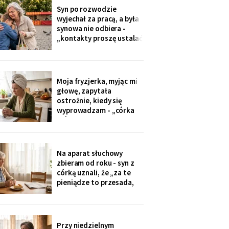
przekazuje je przez
Syn po rozwodzie
rodziców. Córka
wyjechał za pracą, a była
wzruszyła ramionami:
synowa nie odbiera -
„No zapomniałam, mamo,
„kontakty proszę ustalać
tyle się teraz
przez adwokata".
Wnuków nie widziałam od
Wielkanocy. W czwartek
na rynku młodszy mnie
Moja fryzjerka, myjąc mi
zobaczył, wyrwał jej się z
głowę, zapytała
ręki i przybiegł. Zdążyłam
ostrożnie, kiedy się
tylko przytulić.
wyprowadzam - „córka
mówiła u nas w salonie,
że mieszkanie pójdzie na
sprzedaż, szuka już pani
czegoś mniejszego".
Na aparat słuchowy
Niczego nie szukam. Nic
zbieram od roku - syn z
nie sprzedaję.
córką uznali, że „za te
pieniądze to przesada,
mama przecież daje
radę". Przy stole
rozmawiają przy mnie
swobodnie, bo mama i
Przy niedzielnym