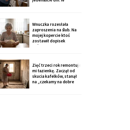
świąteczną kolację w
niedzielę rano wyjechali,
kuchni
a na pralce czekała
karteczka: „Mamusiu,
wrzuciłam nasze rzeczy,
Wnuczka rozesłała
odbierzemy wyprane w
zaproszenia na ślub. Na
środę. Buziaki".
mojej kopercie ktoś
zostawił dopisek
ołówkiem, chyba nie dla
mnie - poznałam pismo
córki: „babcię posadzić
przy cioci Loli, daleko od
Zięć trzeci rok remontuje
mikrofonu, bo lubi
mi łazienkę. Zaczął od
gadać".
skucia kafelków, stanął
na „czekamy na dobre
ceny płytek". Myję się w
misce przy zlewie, a on na
imieninach opowiada
wszystkim, jak dba o
teściową. W piątek kupił
sobie quada.