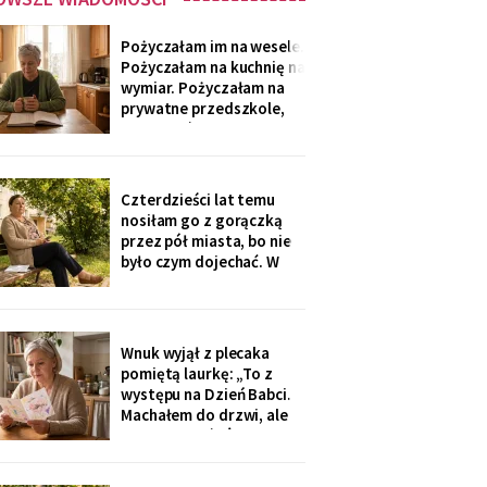
Pożyczałam im na wesele.
Pożyczałam na kuchnię na
wymiar. Pożyczałam na
prywatne przedszkole,
„bo Kubuś jest wrażliwy".
W zeszłym tygodniu
pierwszy raz w życiu to ja
poprosiłam o pożyczkę -
Czterdzieści lat temu
na okulary progresywne -
nosiłam go z gorączką
i usłyszałam, że „trzeba
przez pół miasta, bo nie
było sobie
było czym dojechać. W
zeszły wtorek
poprosiłam, żeby
podwiózł mnie na
prześwietlenie biodra.
Wnuk wyjął z plecaka
„Mamo, od tego jest
pomiętą laurkę: „To z
teraz taksówka dla
występu na Dzień Babci.
seniorów, zamów sobie".
Machałem do drzwi, ale
Zamówiłam - kierowca
nie przyszłaś". Żadnego
poczekał
zaproszenia nie
dostałam - przedszkole