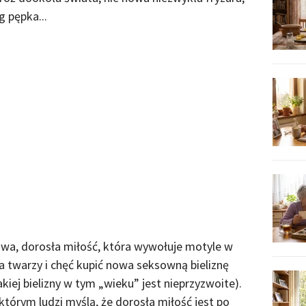
g pępka...
iwa, dorosła miłość, która wywołuje motyle w
na twarzy i chęć kupić nowa seksowną bieliznę
kiej bielizny w tym „wieku” jest nieprzyzwoite).
órym ludzi myślą, że dorosła miłość jest po