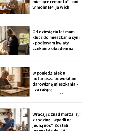
miesiące remontu" - oni
w moim M4, ja w ich
kawalerce. Minęły dwa
lata. W mojej kuchni stoi
ich nowa wyspa,
widziałam na zdjęciach u
Od dziesięciu lat mam
wnuczki. Córka mówi:
klucz do mieszkania syna
„Mamo, przecież stąd
- podlewam kwiaty,
masz bliżej do
czekam z obiadem na
przychodni".
dzieci. W piątek synowa
poprosiła o zwrot:
wymieniają zamek na taki
na karty. Karty dostali
W poniedziałek u
wszyscy, nawet mama
notariusza odwołałam
synowej. Ja mam dzwonić
darowiznę mieszkania -
domofonem.
„za rażącą
niewdzięczność", tak to
się nazywa w kodeksie.
Syn dowie się z
poleconego. Pani
Wracając znad morza, syn
notariusz spytała, czy na
z rodziną „wpadli na
pewno. Jestem pewna od
jedną noc". Zostali
Wigilii, odkąd jem
jedenaście dni. W