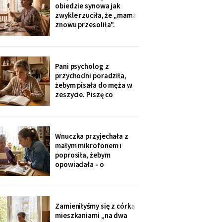
tak nie słyszy. Słyszę
obiedzie synowa jak
więcej, niż myślą. W
zwykle rzuciła, że „mama
niedzielę usłyszałam, co
znowu przesoliła".
planują z moim
Ośmioletni Staś odłożył
widelec: „U babci mi
smakuje. I babcia nigdy
nie mówi, że mama coś
Pani psycholog z
zrobiła źle". Zrobiło się
przychodni poradziła,
bardzo cicho.
żebym pisała do męża w
zeszycie. Piszę co
niedzielę po mszy.
Wczoraj napisałam mu, że
oddałam jego wędki
sąsiadowi, który zawsze
Wnuczka przyjechała z
mi pomaga - a nie synowi,
małym mikrofonem i
który nie przyjechał ani
poprosiła, żebym
do szpitala, ani na
opowiadała - o
rocznicę
pierwszym mieszkaniu, o
dziadku, o przepisie na
żurek. Nagrywałyśmy trzy
niedziele. Powiedziała,
Zamieniłyśmy się z córką
że chce, żeby jej dzieci
mieszkaniami „na dwa
kiedyś usłyszały mój głos.