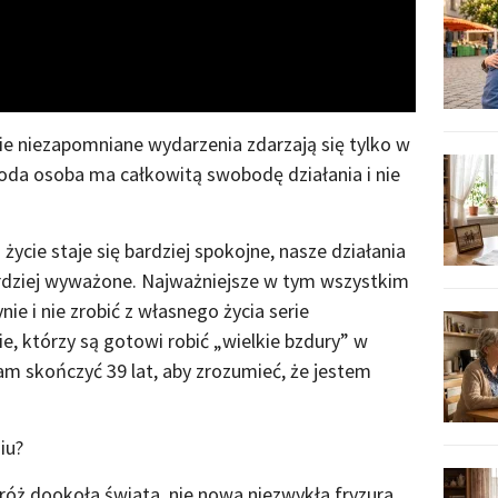
ie niezapomniane wydarzenia zdarzają się tylko w
da osoba ma całkowitą swobodę działania i nie
 życie staje się bardziej spokojne, nasze działania
ardziej wyważone. Najważniejsze w tym wszystkim
nie i nie zrobić z własnego życia serie
e, którzy są gotowi robić „wielkie bzdury” w
am skończyć 39 lat, aby zrozumieć, że jestem
iu?
óż dookoła świata, nie nowa niezwykła fryzura,