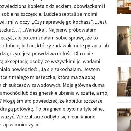
 rozwiedziona kobieta z dzieckiem, obowiązkami i
sobie na szczęście. Ludzie szeptali za moimi
wili mi w oczy: „Czy naprawdę go kochasz”, „Jest
 mieszkać…”, „Wariatka”. Najpierw próbowałam
zeczyć, ale potem zdałam sobie sprawę, że to
dobniej ludzie, którzy zadawali mi te pytania lub
edzą, czym jest prawdziwa miłość. Dla mnie
 akceptację osoby, ze wszystkimi jej wadami i
ało powiedzieć: „Ja się zakochałam. Jestem
stce z małego miasteczka, która ma za sobą
elkich sukcesów zawodowych. Moja główna duma
amochód lub designerskie ubrania w szafie, a mój
ło? Mogę śmiało powiedzieć, że kobitka szczerze
rugą połówkę. To pragnienie było na tyle silne,
ważyć. W rezultacie odbyło się nieuniknione
etap w moim życiu.