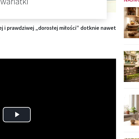
 wariatki
ej i prawdziwej „dorosłej miłości” dotknie nawet
.
Play
Video