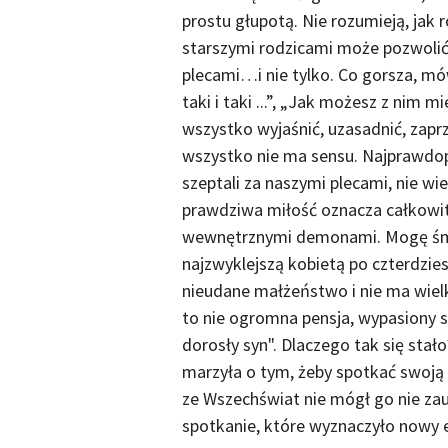
prostu głupotą. Nie rozumieją, jak
starszymi rodzicami może pozwolić 
plecami…i nie tylko. Co gorsza, mó
taki i taki ...”, „Jak możesz z nim
wszystko wyjaśnić, uzasadnić, zapr
wszystko nie ma sensu. Najprawdopo
szeptali za naszymi plecami, nie wi
prawdziwa miłość oznacza całkowitą
wewnętrznymi demonami. Mogę śmi
najzwyklejszą kobietą po czterdzie
nieudane małżeństwo i nie ma wi
to nie ogromna pensja, wypasiony s
dorosły syn". Dlaczego tak się sta
marzyła o tym, żeby spotkać swoją d
ze Wszechświat nie mógł go nie zau
spotkanie, które wyznaczyło nowy 