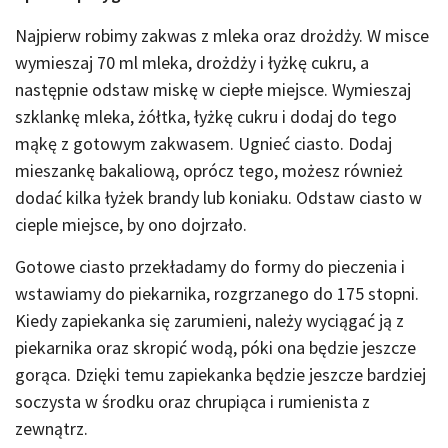
Najpierw robimy zakwas z mleka oraz drożdży. W misce
wymieszaj 70 ml mleka, drożdży i łyżkę cukru, a
następnie odstaw miskę w ciepłe miejsce. Wymieszaj
szklankę mleka, żółtka, łyżkę cukru i dodaj do tego
mąkę z gotowym zakwasem. Ugnieć ciasto. Dodaj
mieszankę bakaliową, oprócz tego, możesz również
dodać kilka łyżek brandy lub koniaku. Odstaw ciasto w
cieple miejsce, by ono dojrzało.
Gotowe ciasto przekładamy do formy do pieczenia i
wstawiamy do piekarnika, rozgrzanego do 175 stopni.
Kiedy zapiekanka się zarumieni, należy wyciągać ją z
piekarnika oraz skropić wodą, póki ona będzie jeszcze
gorąca. Dzięki temu zapiekanka będzie jeszcze bardziej
soczysta w środku oraz chrupiąca i rumienista z
zewnątrz.