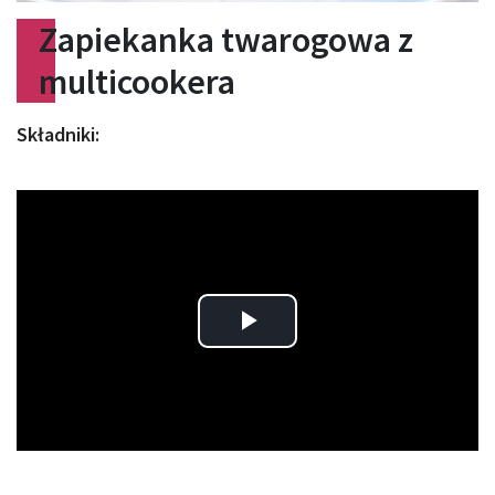
Zapiekanka twarogowa z
multicookera
Składniki:
Play
Video