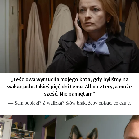
„Teściowa wyrzuciła mojego kota, gdy byliśmy na
wakacjach: Jakieś pięć dni temu. Albo cztery, a może
sześć. Nie pamiętam”
— Sam pobiegł? Z walizką? Słów brak, żeby opisać, co czuję.