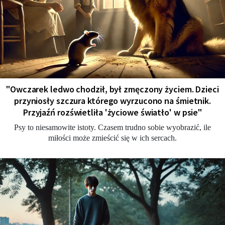
"Owczarek ledwo chodził, był zmęczony życiem. Dzieci
przyniosły szczura którego wyrzucono na śmietnik.
Przyjaźń rozświetliła 'życiowe światło' w psie"
Psy to niesamowite istoty. Czasem trudno sobie wyobrazić, ile
miłości może zmieścić się w ich sercach.