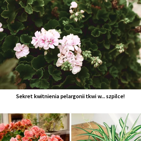
Sekret kwitnienia pelargonii tkwi w... szpilce!