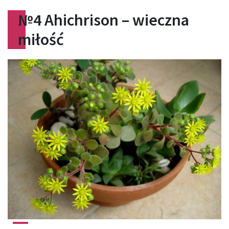
№
4 Ahichrison – wieczna
miłość