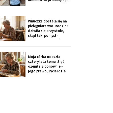
„skargach mieszkańców"
- podobno psujemy
widok. Pod pismem
jedenaście podpisów.
Wnuczka dostała się na
Rozpoznałam charakter
pielęgniarstwo. Rodzina
pisma córki - ma tu
dziwiła się przy stole,
kawalerkę pod wynajem.
skąd taki pomysł -
„Mamo, bez przesady
przecież mogła „iść na
coś lepszego".
Odpowiedziała, nie
podnosząc głowy znad
Moja córka odeszła
talerza: „bo widziałam,
cztery lata temu. Zięć
jak babcia trzy lata
ożenił się ponownie -
zajmowała się dziadkiem.
jego prawo, życie idzie
Też chcę tak
dalej. W czwartek
wnuczka szepnęła mi, że
zdjęcia mamy zniknęły ze
ścian, „bo ciocia nie lubi
na nie patrzeć". Dałam jej
mały album - schowała go
do tornistra jak