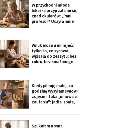
widokiem na sad i
W przychodni młoda
podpisałam papiery.
lekarka przyjrzała mi się
Dzieciom powiem po
znad okularów: „Pani
fakcie - niech raz
profesor? Uczyła mnie
dowiedzą się ostatnie.
pani polskiego w drugim
liceum!". Przyjęła mnie
bez kolejki, a na koniec
ucałowała w oba policzki.
Wnuk może u mnie jeść
Córka wieczorem
tylko to, co synowa
zapytała tylko, czy przy
wpisała do zeszytu: bez
okazji wzięłam receptę
cukru, bez smażonego,
na
bez „białej mąki". W
czwartek poprosił o
pajdę ze smalcem i
ogórkiem - nie umiałam
Kiedy pilnuję małej, co
odmówić. Wieczorem
godzinę wysyłam synowej
przyszła wiadomość:
zdjęcie - taka „umowa o
„proszę traktować
zaufaniu": jadła, spała,
zeszyt poważnie, inaczej
rysuje. W czwartek
piekłyśmy babeczki i
zapomniałam o
czternastej. Siedem
Szukałam u syna