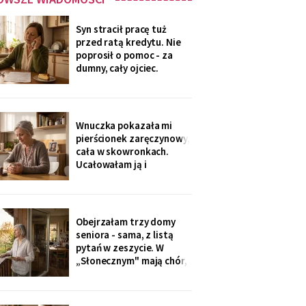
Syn stracił pracę tuż
przed ratą kredytu. Nie
poprosił o pomoc - za
dumny, cały ojciec.
Przelałam im z lokaty
piętnaście tysięcy, w
tytule wpisałam „zaległy
prezent ślubny".
Wnuczka pokazała mi
Wieczorem zadzwonił i
pierścionek zaręczynowy,
długo milczał w
cała w skowronkach.
słuchawce - pierwszy raz
Ucałowałam ją i
od lat
powiedziałam tylko
jedno: „załóż osobne
konto, dziecko, i nigdy
go nie zamykaj". Zdziwiła
Obejrzałam trzy domy
się, mama się obruszyła.
seniora - sama, z listą
Kiedyś zrozumie - ja
pytań w zeszycie. W
zrozumiałam o
„Słonecznym" mają chór,
czterdzieści lat za
bibliotekę i balkony na
południe. Wpłaciłam
zadatek za pokój z