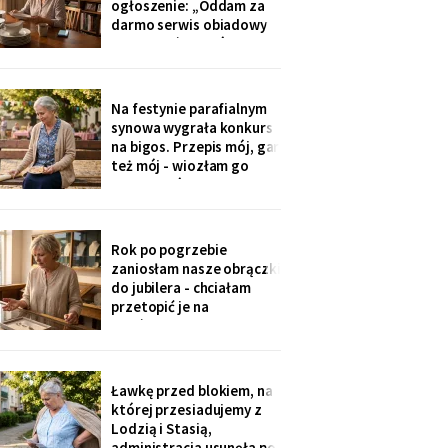
ogłoszenie: „Oddam za
problemy".
darmo serwis obiadowy
na dwanaście osób,
nieużywany od pięciu lat.
Powód: nie mam już dla
kogo nakrywać". W dwie
Na festynie parafialnym
godziny napisało
synowa wygrała konkurs
czterdzieści obcych osób.
na bigos. Przepis mój, gar
Z rodziny - nikt, choć
też mój - wiozłam go
wszyscy tam siedzą.
rano taksówką, żeby się
nie wylał. Przy dyplomie
powiedziała do
mikrofonu: „to stary
Rok po pogrzebie
przepis z mojej rodziny".
zaniosłam nasze obrączki
Klaskałam razem ze
do jubilera - chciałam
wszystkimi.
przetopić je na
pierścionek dla wnuczki.
Pan zważył, obejrzał
przez lupę i powiedział
cicho: „Pani jest złota.
Ławkę przed blokiem, na
Męża - pozłacana, dobra
której przesiadujemy z
imitacja, robota sprzed
Lodzią i Stasią,
lat".
administracja usunęła po