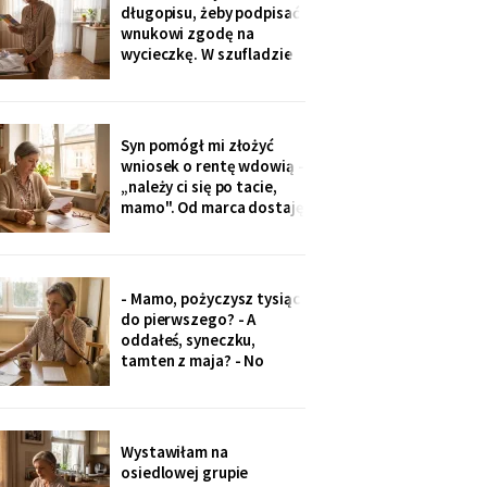
minut później dzwonił
długopisu, żeby podpisać
telefon: „czemu nie ma
wnukowi zgodę na
zdjęcia, coś się stało?!".
wycieczkę. W szufladzie
Babeczki
leżały broszury trzech
domów seniora. Przy tym
pod Grójcem ktoś dopisał
ołówkiem: «od
Syn pomógł mi złożyć
stycznia?».
wniosek o rentę wdowią -
„należy ci się po tacie,
mamo". Od marca dostaję
czterysta złotych więcej.
I od marca syn co miesiąc
wyciąga rękę: „przecież
to tatowe pieniądze, a
- Mamo, pożyczysz tysiąc
tata by chciał pomagać
do pierwszego? - A
nam, nie tobie".
oddałeś, syneczku,
tamten z maja? - No
wiesz co, z tobą się nie da
rozmawiać. Odłożył
słuchawkę. Pięć minut
później zadzwoniła
Wystawiłam na
synowa. Zaczęła od tego,
osiedlowej grupie
że „babcia podobno robi